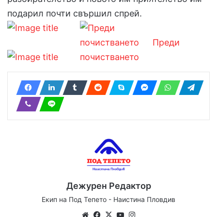
подарил почти свършил спрей.
Преди
почистването
Дежурен Редактор
Екип на Под Тепето - Наистина Пловдив
We
Fa
X
Yo
Ins