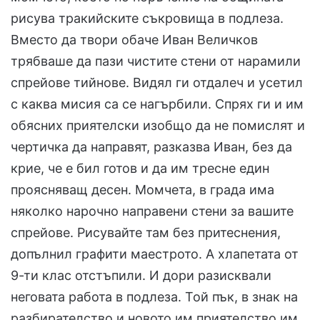
рисува тракийските съкровища в подлеза.
Вместо да твори обаче Иван Величков
трябваше да пази чистите стени от нарамили
спрейове тийнове. Видял ги отдалеч и усетил
с каква мисия са се нагърбили. Спрях ги и им
обясних приятелски изобщо да не помислят и
чертичка да направят, разказва Иван, без да
крие, че е бил готов и да им тресне един
проясняващ десен. Момчета, в града има
няколко нарочно направени стени за вашите
спрейове. Рисувайте там без притеснения,
допълнил графити маестрото. А хлапетата от
9-ти клас отстъпили. И дори разисквали
неговата работа в подлеза. Той пък, в знак на
разбирателство и новото им приятелство им