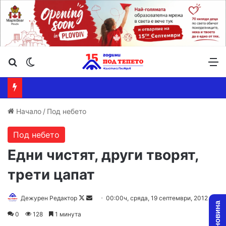
Търсене ...
Switch skin
М
Начало
/
Под небето
Под небето
Едни чистят, други творят,
трети цапат
Дежурен Редактор
F
S
00:00ч, сряда, 19 септември, 2012
o
e
0
128
1 минута
l
n