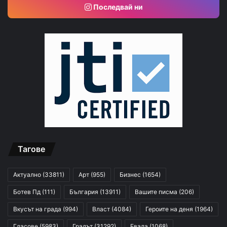
Последвай ни
Тагове
Актуално
(33811)
Арт
(955)
Бизнес
(1654)
Ботев Пд
(111)
България
(13911)
Вашите писма
(206)
Вкусът на града
(994)
Власт
(4084)
Героите на деня
(1964)
Гласове
(5983)
Градът
(31292)
Евала
(1068)