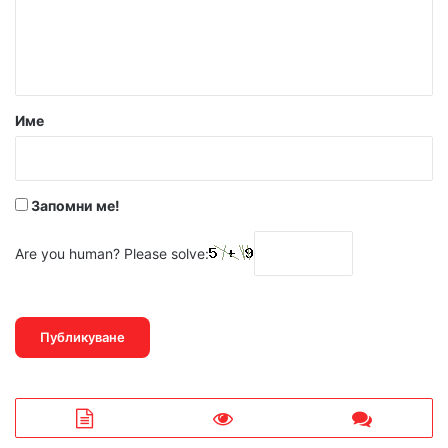
н
т
а
р
Име
:
*
Запомни ме!
Are you human? Please solve: