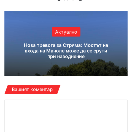
bsi
ce
uT
tag
te
bo
ub
ra
ok
e
m
Актуално
Нова тревога за Стряма: Мостът на
входа на Маноле може да се срути
при наводнение
Вашият коментар
К
о
м
е