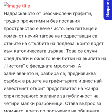
Изпрати новина
l
d
o
a
Надрасканото от безсмислени графити,
w
n
трудно прочетими и без послания
o
e
пространство е вече чисто. Без петънце и
n
m
X
a
помен от нечий тагове на подрастващи са
i
стените на стълбите на подлеза, които водят
l
към католическата църква. Това се случи
след дълги и ожесточени битки на екипите на
„Чистота“ с фасадната мръсотия. А
заличаването й, разбира се, предизвиква
сърбеж в ръцете на графитърите и днес най-
известният открит представител на жанра
спря поредното желание за публичност на
четири малки разбойници. Става въпрос за
момчето, което по поръчение на общината