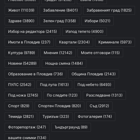
Живот
(11039)
Забавление
(8401)
Забравеният град
(1825)
Здраве
(3890)
Зелен град
(1358)
Избори
(5021)
Избор на редактора
(2415)
Изпод тепето
(4900)
Имоти в Пловдив
(237)
Квартали
(2304)
Криминале
(5973)
Култура
(9789)
Мнения
(12142)
Моите отговори
(115)
Новини
(54289)
Нощна смяна
(1484)
Образование в Пловдив
(736)
Община Пловдив
(2143)
ПУЛС
(2542)
Под лупа
(1613)
Под небето
(6493)
Под ножа
(2745)
По следите
(123)
Разследване
(1313)
Спорт
(829)
Спортен Пловдив
(820)
Съд
(2912)
Темида
(2821)
Туризъм
(323)
Фотогалерия
(174)
Фоторепортаж
(247)
Ъндърграунд
(89)
вашите снимки
(134)