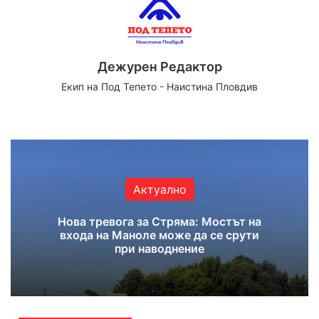
Дежурен Редактор
Екип на Под Тепето - Наистина Пловдив
We
Fa
X
Yo
Ins
bsi
ce
uT
tag
te
bo
ub
ra
ok
e
m
Актуално
Нова тревога за Стряма: Мостът на
входа на Маноле може да се срути
при наводнение