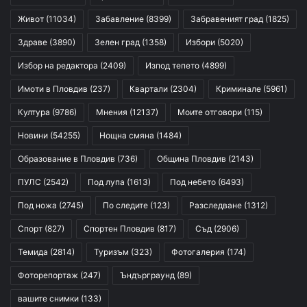
Живот
(11034)
Забавление
(8399)
Забравеният град
(1825)
Здраве
(3890)
Зелен град
(1358)
Избори
(5020)
Избор на редактора
(2409)
Изпод тепето
(4899)
Имоти в Пловдив
(237)
Квартали
(2304)
Криминале
(5961)
Култура
(9786)
Мнения
(12137)
Моите отговори
(115)
Новини
(54255)
Нощна смяна
(1484)
Образование в Пловдив
(736)
Община Пловдив
(2143)
ПУЛС
(2542)
Под лупа
(1613)
Под небето
(6493)
Под ножа
(2745)
По следите
(123)
Разследване
(1312)
Спорт
(827)
Спортен Пловдив
(817)
Съд
(2906)
Темида
(2814)
Туризъм
(323)
Фотогалерия
(174)
Фоторепортаж
(247)
Ъндърграунд
(89)
вашите снимки
(133)