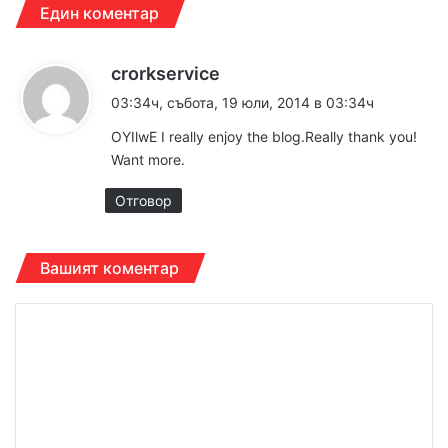
Един коментар
к
crorkservice
а
03:34ч, събота, 19 юли, 2014 в 03:34ч
з
OYIlwE I really enjoy the blog.Really thank you!
а
Want more.
:
Отговор
Вашият коментар
К
о
м
е
н