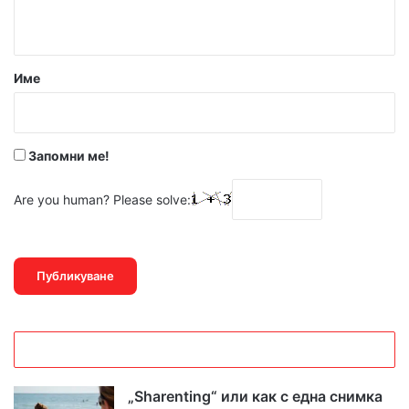
т
а
р
Име
:
*
Запомни ме!
Are you human? Please solve:
„Sharenting“ или как с една снимка