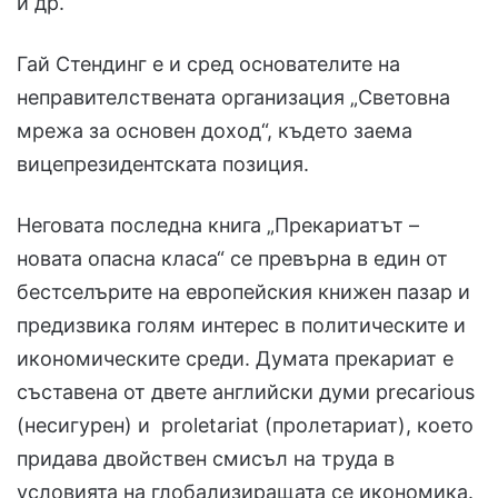
и др.
Гай Стендинг е и сред основателите на
неправителствената организация „Световна
мрежа за основен доход“, където заема
вицепрезидентската позиция.
Неговата последна книга „Прекариатът –
новата опасна класа“ се превърна в един от
бестселърите на европейския книжен пазар и
предизвика голям интерес в политическите и
икономическите среди. Думата прекариат е
съставена от двете английски думи precarious
(несигурен) и proletariat (пролетариат), което
придава двойствен смисъл на труда в
условията на глобализиращата се икономика.