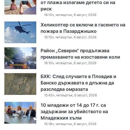
от плажа излагаме детето си на
риск
16:15ч, четвъртък, 6 август, 2026
Хеликоптер се включи в гасенето на
пожара в Пазарджишко
16:10ч, четвъртък, 6 август, 2026
Район „Северен“ продължава
премахването на изоставени коли
16:10ч, четвъртък, 6 август, 2026
БХК: След случаите в Пловдив и
Банско държавата е длъжна да
разследва омразата
15:42ч, четвъртък, 6 август, 2026
10 младежи от 14 до 17 г. са
задържани за убийството на
Младежкия хълм
15:18ч, четвъртък, 6 август, 2026