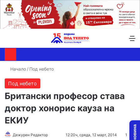
Търсене ...
Switch skin
М
Начало
/
Под небето
Под небето
Британски професор става
доктор хонорис кауза на
ЕКИУ
Дежурен Редактор
F
S
12:20ч, сряда, 12 март, 2014
1