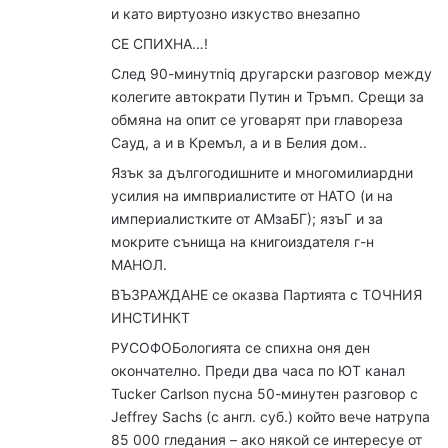
и като виртуозно изкуство внезапно
:
СЕ СПИХНА…!
След 90-минутniq другарски разговор между
колегите автократи Путин и Тръмп. Срещи за
обмяна на опит се уговарят при главореза
Сауд, а и в Кремъл, а и в Белия дом..
Язък за дългогодишните и многомилиардни
усилия на импвриалистите от НАТО (и на
империалистките от АМзаБГ); язъГ и за
мокрите сънища на книгоиздателя г-н
МАНОЛ.
ВЪЗРАЖДАНЕ се оказва Партията с ТОЧНИЯ
ИНСТИНКТ
РУСОФОБологията се спихна оня ден
окончателно. Преди два часа по ЮТ канал
Tucker Carlson пусна 50-минутен разговор с
Jeffrey Sachs (с англ. суб.) който вече натрупа
85 000 гледания – ако някой се интересуе от