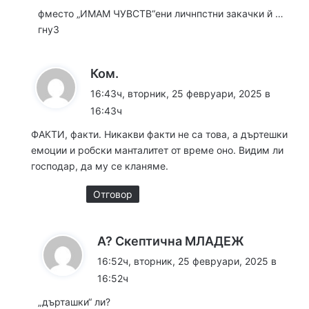
фместо „ИМАМ ЧУВСТВ“ени личнпстни закачки й …
гнуЗ
к
Ком.
а
16:43ч, вторник, 25 февруари, 2025 в
з
16:43ч
а
ФАКТИ, факти. Никакви факти не са това, а дъртешки
:
емоции и робски манталитет от време оно. Видим ли
господар, да му се кланяме.
Отговор
к
А? Скептична МЛАДЕЖ
а
16:52ч, вторник, 25 февруари, 2025 в
з
16:52ч
а
„дърташки“ ли?
: