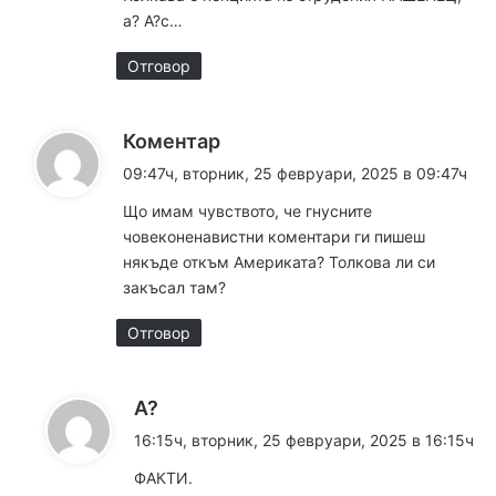
а? А?с…
Отговор
к
Коментар
а
09:47ч, вторник, 25 февруари, 2025 в 09:47ч
з
Що имам чувството, че гнусните
а
човеконенавистни коментари ги пишеш
:
някъде откъм Америката? Толкова ли си
закъсал там?
Отговор
к
А?
а
16:15ч, вторник, 25 февруари, 2025 в 16:15ч
з
ФАКТИ.
а