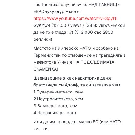
ГеоПолитика случайничко НАД РАВНИЩЕ
ЕВРОчукундур – моля:
https://www.youtube.com/watch?v=3pyNl
GyKYw4 (151,000 views!) (385k views -някой
да не го е гледа…?) (513,000 със 2800
реплики)
Мястото на имперско НАТО и особено на
Германистан по отмошемие на трагедията в
мафиотска У-йна е НА ПОДСЪДИМАТА
СКАМЕЙКА!
Швейцарците я как надхитриха даже
братовчеда си Адолф, та си запазиха хем
1.Суверенитетчето, хем
2.Неутралитетчето, хем
3.Бамкерството, хем
4.Часовникарството.
Иди да им продадеш малко ЕС (или НАТО,
кис-киs