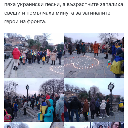
пяха украински песни, а възрастните запалиха
свещи и помълчаха минута за загиналите
герои на фронта.