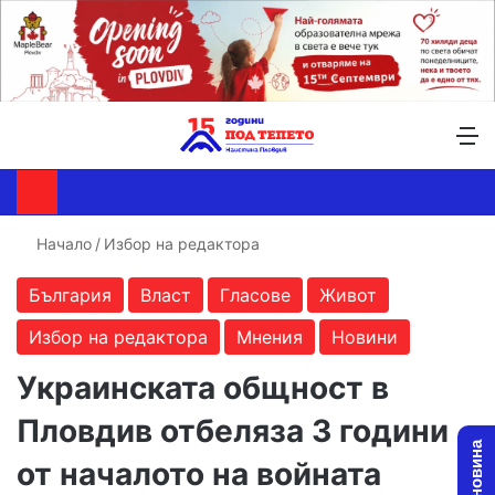
Търсене ...
Switch skin
М
Начало
/
Избор на редактора
България
Власт
Гласове
Живот
Избор на редактора
Мнения
Новини
Украинската общност в
Пловдив отбеляза 3 години
от началото на войната