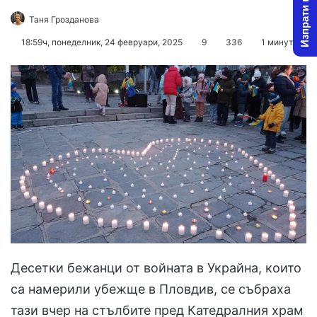
Изпрати новина
Follow
Send
Таня Грозданова
on
an
18:59ч, понеделник, 24 февруари, 2025
9
336
1 минута
X
email
Десетки бежанци от войната в Украйна, които
са намерили убежще в Пловдив, се събраха
тази вчер на стълбите пред Катедралния храм