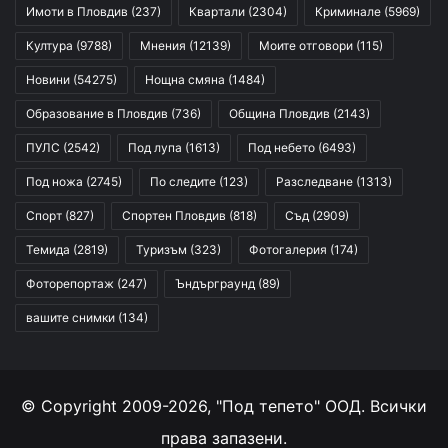
Имоти в Пловдив
(237)
Квартали
(2304)
Криминале
(5969)
Култура
(9788)
Мнения
(12139)
Моите отговори
(115)
Новини
(54275)
Нощна смяна
(1484)
Образование в Пловдив
(736)
Община Пловдив
(2143)
ПУЛС
(2542)
Под лупа
(1613)
Под небето
(6493)
Под ножа
(2745)
По следите
(123)
Разследване
(1313)
Спорт
(827)
Спортен Пловдив
(818)
Съд
(2909)
Темида
(2819)
Туризъм
(323)
Фотогалерия
(174)
Фоторепортаж
(247)
Ъндърграунд
(89)
вашите снимки
(134)
© Copyright 2009-2026, "Под тепето" ООД. Всички
права запазени.