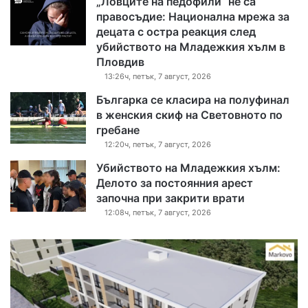
„Ловците на педофили“ не са
правосъдие: Национална мрежа за
децата с остра реакция след
убийството на Младежкия хълм в
Пловдив
13:26ч, петък, 7 август, 2026
Българка се класира на полуфинал
в женския скиф на Световното по
гребане
12:20ч, петък, 7 август, 2026
Убийството на Младежкия хълм:
Делото за постоянния арест
започна при закрити врати
12:08ч, петък, 7 август, 2026