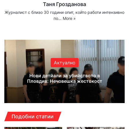
Таня Грозданова
Журналист с близо 30 години опит, който работи интензивно
по…
More »
Website
Facebook
X
YouTube
Instagram
Актуално
Нови детйали за убийството в
Пловдив: Нечовешка жестокост
Подобни статии