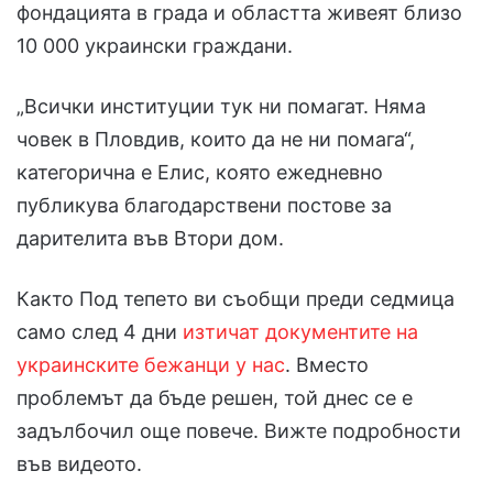
фондацията в града и областта живеят близо
10 000 украински граждани.
„Всички институции тук ни помагат. Няма
човек в Пловдив, които да не ни помага“,
категорична е Елис, която ежедневно
публикува благодарствени постове за
дарителита във Втори дом.
Както Под тепето ви съобщи преди седмица
само след 4 дни
изтичат документите на
украинските бежанци у нас
. Вместо
проблемът да бъде решен, той днес се е
задълбочил още повече. Вижте подробности
във видеото.