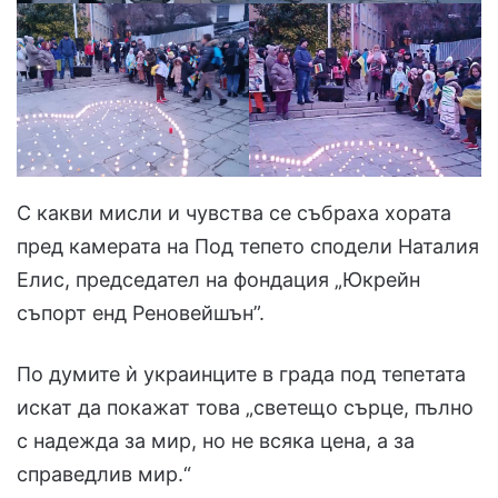
С какви мисли и чувства се събраха хората
пред камерата на Под тепето сподели Наталия
Елис, председател на фондация „Юкрейн
съпорт енд Реновейшън”.
По думите ѝ украинците в града под тепетата
искат да покажат това „светещо сърце, пълно
с надежда за мир, но не всяка цена, а за
справедлив мир.“