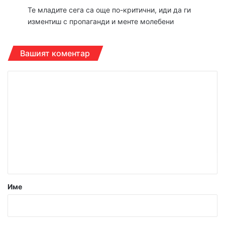
Те младите сега са още по-критични, иди да ги
изментиш с пропаганди и менте молебени
Вашият коментар
К
о
м
е
н
т
а
р
Име
:
*