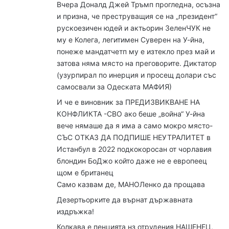
Вчера Доналд Джей Тръмп прогледна, осъзна
и призна, че преструващия се на „президент“
рускоезичен юдей и актьорин ЗеленЧУК не
му е Колега, легитимен Суверен на У-йна,
понеже мандатчетп му е изтекло през май и
затова няма място на преговорите. Диктатор
(узурпирал по инерция и просещ долари със
самосвали за Одеската МАФИЯ)
И че е виновник за ПРЕДИЗВИКВАНЕ НА
КОНФЛИКТА -СВО ако беше „война“ У-йна
вече нямаше да я има а само мокро място-
СЪС ОТКАЗ ДА ПОДПИШЕ НЕУТРАЛИТЕТ в
Истанбул в 2022 подкокоросан от чорлавия
блондин БоДжо който даже не е европеец
щом е британец
Само казвам де, МАНОЛенко да прощава
Дезертьорките да върнат държавната
издръжка!
Колкава е пенцията нз отрудения НАШЕНЕЦ,