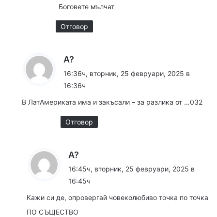
Боговете мълчат
:
Отговор
к
А?
а
16:36ч, вторник, 25 февруари, 2025 в
з
16:36ч
а
В ЛатАмериката има и закъсали – за разлика от …032
:
Отговор
к
А?
а
16:45ч, вторник, 25 февруари, 2025 в
з
16:45ч
а
Кажи си де, опровергай човеколюбиво точка по точка
:
ПО СЪЩЕСТВО