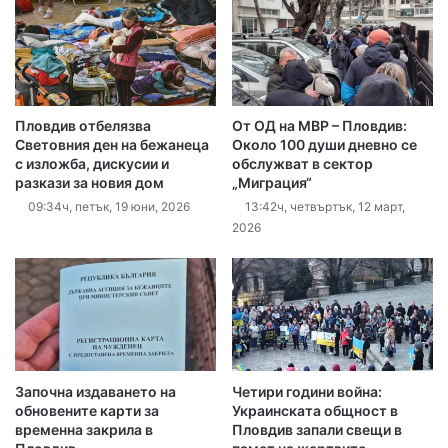
Пловдив отбелязва
От ОД на МВР – Пловдив:
Световния ден на бежанеца
Около 100 души дневно се
с изложба, дискусии и
обслужват в сектор
разкази за новия дом
„Миграция“
09:34ч, петък, 19 юни, 2026
13:42ч, четвъртък, 12 март,
2026
Започна издаването на
Четири години война:
обновените карти за
Украинската общност в
временна закрила в
Пловдив запали свещи в