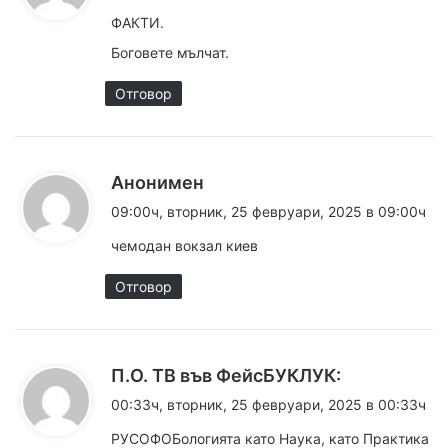
з
ФАКТИ.
а
Боговете мълчат.
:
Отговор
к
Анонимен
а
09:00ч, вторник, 25 февруари, 2025 в 09:00ч
з
чемодан вокзал киев
а
:
Отговор
к
П.О. ТВ във ФейсБУКЛУК:
а
00:33ч, вторник, 25 февруари, 2025 в 00:33ч
з
РУСОФОБологията като Наука, като Практика
а