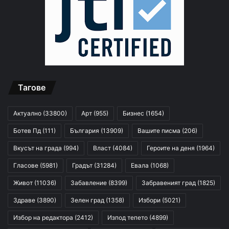
Тагове
Актуално
(33800)
Арт
(955)
Бизнес
(1654)
Ботев Пд
(111)
България
(13909)
Вашите писма
(206)
Вкусът на града
(994)
Власт
(4084)
Героите на деня
(1964)
Гласове
(5981)
Градът
(31284)
Евала
(1068)
Живот
(11036)
Забавление
(8399)
Забравеният град
(1825)
Здраве
(3890)
Зелен град
(1358)
Избори
(5021)
Избор на редактора
(2412)
Изпод тепето
(4899)