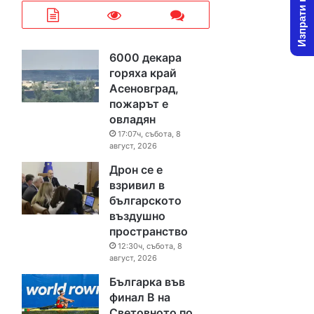
Изпрати новина
6000 декара
горяха край
Асеновград,
пожарът е
овладян
17:07ч, събота, 8
август, 2026
Дрон се е
взривил в
българското
въздушно
пространство
12:30ч, събота, 8
август, 2026
Българка във
финал B на
Световното по