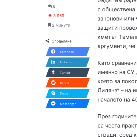
бъдат изграде
8
с обществена 
3 969
законови или 
2 минути
защити провеж
кметът Темелк
Споделяне
аргументи, че
Facebook
Като сравнени
LinkedIn
именно на СУ 
Tumblr
която за поко
Reddit
Лиляна“ – на 
Skype
началото на 4
Messenger
През годините
са честа прак
сгради, сред 