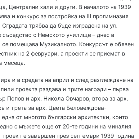
а, Централни хали и други. В началото на 1939
вява и конкурс за постройка на III прогимназия
. Сградата трябва да бъде изградена на ул.
 в съседство с Немското училище – днес в
 се помещава Музикалното. Конкурсът е обявен
стник на 2 февруари, а проекти се приемат в
а месеца.
ира и в средата на април и след разглеждане на
пили проекта раздава и трите награди – първа
ър Попов и арх. Никола Овчаров, втора за арх.
в и трета за арх. Цвета Беловеждова-
 една от многото български архитектки, които
едно с мъжете още от 20-те години на миналия
т проект е завършен през септември 1939 година