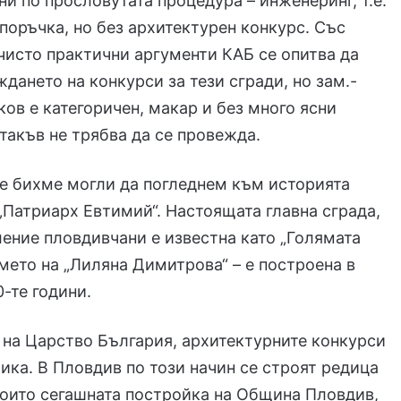
ни по прословутата процедура – инженеринг, т.е.
поръчка, но без архитектурен конкурс. Със
чисто практични аргументи КАБ се опитва да
дането на конкурси за тези сгради, но зам.-
ов е категоричен, макар и без много ясни
 такъв не трябва да се провежда.
е бихме могли да погледнем към историята
„Патриарх Евтимий“. Настоящата главна сграда,
ление пловдивчани е известна като „Голямата
името на „Лиляна Димитрова“ – е построена в
0-те години.
 на Царство България, архитектурните конкурси
тика. В Пловдив по този начин се строят редица
които сегашната постройка на Община Пловдив,