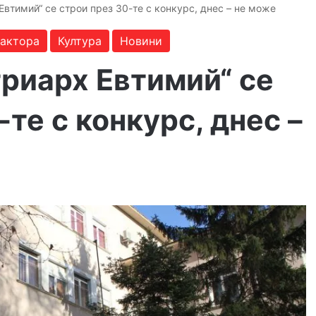
Евтимий“ се строи през 30-те с конкурс, днес – не може
дактора
Култура
Новини
риарх Евтимий“ се
-те с конкурс, днес –