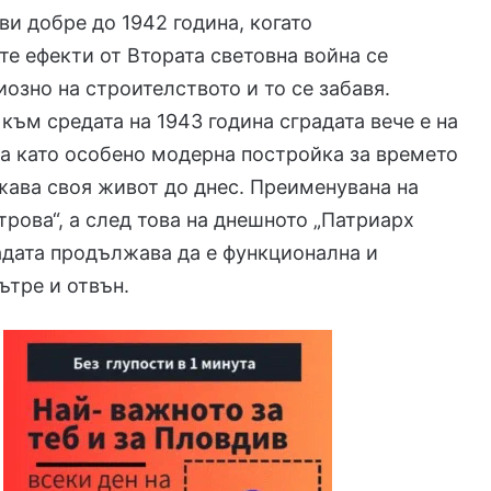
и добре до 1942 година, когато
е ефекти от Втората световна война се
иозно на строителството и то се забавя.
 към средата на 1943 година сградата вече е на
а като особено модерна постройка за времето
жава своя живот до днес. Преименувана на
рова“, а след това на днешното „Патриарх
адата продължава да е функционална и
ътре и отвън.