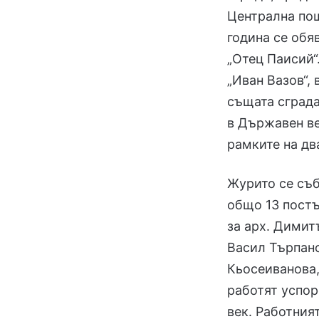
Централна пощ
година се обя
„Отец Паисий“
„Иван Вазов“,
същата сграда
в Държавен ве
рамките на дв
Журито се съб
общо 13 постъ
за арх. Димит
Васил Търпано
Кьосеиванова,
работят успор
век. Работния