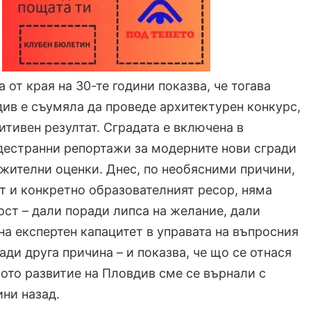
 от края на 30-те години показва, че тогава
в е съумяла да проведе архитектурен конкурс,
зитивен резултат. Сградата е включена в
дестранни репортажи за модерните нови сгради
ожителни оценки. Днес, по необясними причини,
т и конкретно образователният ресор, няма
ст – дали поради липса на желание, дали
на експертен капацитет в управата на въпросния
ади друга причина – и показва, че що се отнася
ото развитие на Пловдив сме се върнали с
ини назад.