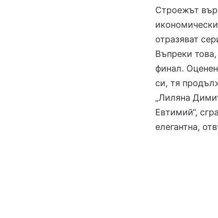
Строежът върв
икономическит
отразяват сер
Въпреки това,
финал. Оценен
си, тя продъл
„Лиляна Димит
Евтимий“, сгр
елегантна, отв