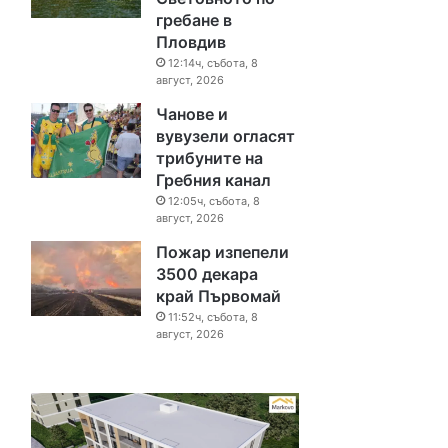
гребане в
Пловдив
12:14ч, събота, 8
август, 2026
Чанове и
вувузели огласят
трибуните на
Гребния канал
12:05ч, събота, 8
август, 2026
Пожар изпепели
3500 декара
край Първомай
11:52ч, събота, 8
август, 2026