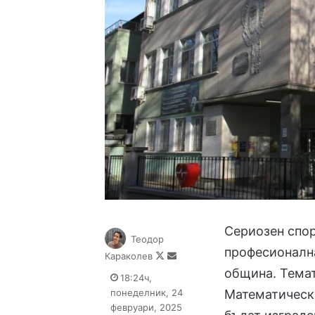
Сериозен спор
Теодор
професионална
Follow
Send
Караколев
on
an
община. Темат
18:24ч,
X
email
понеделник, 24
Математическа
февруари, 2025