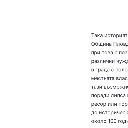
Така историята
Община Пловди
при това с по
различни чуж
в града с пол
местната влас
тази възможно
поради липса 
ресор или пор
до историческ
около 100 год