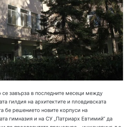
 се завърза в последните месеци между
та гилдия на архитектите и пловдивската
а бе решението новите корпуси на
та гимназия и на СУ „Патриарх Евтимий“ да