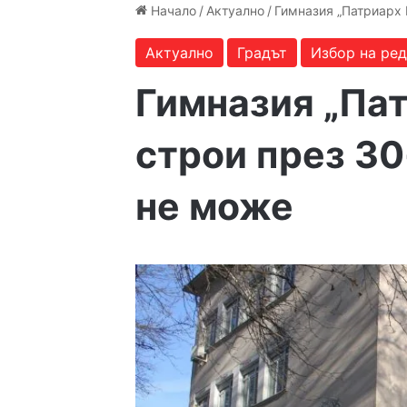
Начало
/
Актуално
/
Гимназия „Патриарх 
Актуално
Градът
Избор на ре
Гимназия „Пат
строи през 30
не може