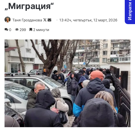
Изпрати новина
„Миграция“
Follow
Send
Таня Грозданова
13:42ч, четвъртък, 12 март, 2026
on
an
0
299
2 минути
X
email