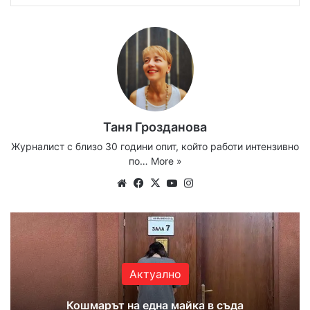
Таня Грозданова
Журналист с близо 30 години опит, който работи интензивно
по…
More »
Website
Facebook
X
YouTube
Instagram
Актуално
Кошмарът на една майка в съда