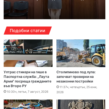
Подобни статии
Ултрас стикери на гише в
Столипиново под лупа:
Паспортна служба: „Лаута
започват проверки на
Арми“ посреща гражданите
незаконни постройки
във Второ РУ
11:37ч, четвъртък, 25 юни,
10:30ч, петък, 7 август, 2026
2026