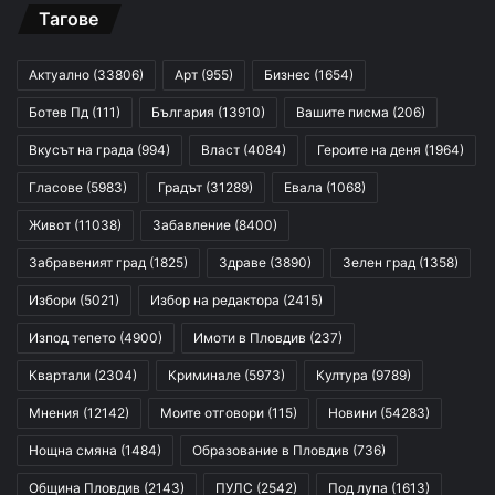
Тагове
Актуално
(33806)
Арт
(955)
Бизнес
(1654)
Ботев Пд
(111)
България
(13910)
Вашите писма
(206)
Вкусът на града
(994)
Власт
(4084)
Героите на деня
(1964)
Гласове
(5983)
Градът
(31289)
Евала
(1068)
Живот
(11038)
Забавление
(8400)
Забравеният град
(1825)
Здраве
(3890)
Зелен град
(1358)
Избори
(5021)
Избор на редактора
(2415)
Изпод тепето
(4900)
Имоти в Пловдив
(237)
Квартали
(2304)
Криминале
(5973)
Култура
(9789)
Мнения
(12142)
Моите отговори
(115)
Новини
(54283)
Нощна смяна
(1484)
Образование в Пловдив
(736)
Община Пловдив
(2143)
ПУЛС
(2542)
Под лупа
(1613)