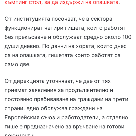
къмпинг стол, за да издържи на опашката
.
От институцията посочват, че в сектора
функционират четири гишета, които работят
без прекъсване и обслужват средно около 100
души дневно. По данни на хората, които днес
са на опашката, гишетата които работят са
само две.
От дирекцията уточняват, че две от тях
приемат заявления за продължително и
постоянно пребиваване на граждани на трети
страни, едно обслужва граждани на
Европейския съюз и работодатели, а отделно
гише е предназначено за връчване на готови
документи.