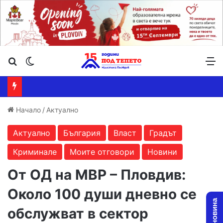
Търсене ...
Switch skin
М
Начало
/
Актуално
Актуално
България
Власт
Градът
Криминале
Моите отговори
Новини
От ОД на МВР – Пловдив:
Около 100 души дневно се
обслужват в сектор