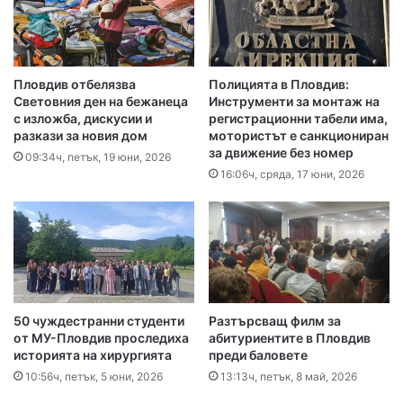
Пловдив отбелязва
Полицията в Пловдив:
Световния ден на бежанеца
Инструменти за монтаж на
с изложба, дискусии и
регистрационни табели има,
разкази за новия дом
мотористът е санкциониран
за движение без номер
09:34ч, петък, 19 юни, 2026
16:06ч, сряда, 17 юни, 2026
50 чуждестранни студенти
Разтърсващ филм за
от МУ-Пловдив проследиха
абитуриентите в Пловдив
историята на хирургията
преди баловете
10:56ч, петък, 5 юни, 2026
13:13ч, петък, 8 май, 2026