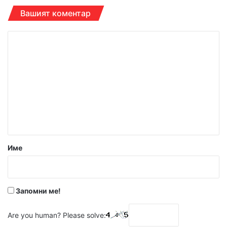
Вашият коментар
К
о
м
е
н
т
а
р
Име
:
*
Запомни ме!
Are you human? Please solve: