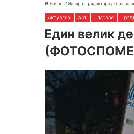
Начало
/
Избор на редактора
/
Един вел
Актуално
Арт
Гласове
Град
Един велик де
(ФОТОСПОМЕ