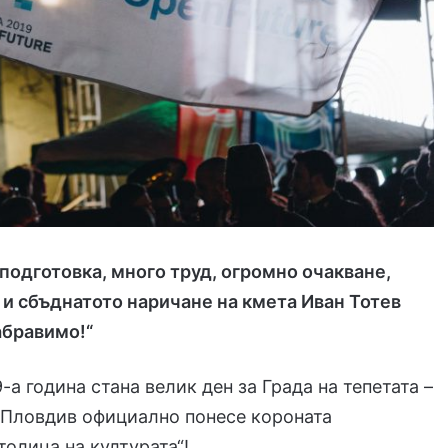
подготовка, много труд, огромно очакване,
и сбъднатото наричане на кмета Иван Тотев
абравимо!“
-а година стана велик ден за Града на тепетата –
о Пловдив официално понесе короната
толица на културата“!