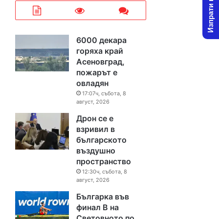
Изпрати новина
6000 декара
горяха край
Асеновград,
пожарът е
овладян
17:07ч, събота, 8
август, 2026
Дрон се е
взривил в
българското
въздушно
пространство
12:30ч, събота, 8
август, 2026
Българка във
финал B на
Световното по