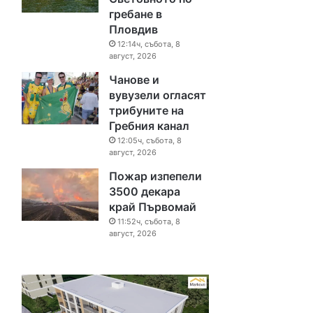
гребане в
Пловдив
12:14ч, събота, 8
август, 2026
Чанове и
вувузели огласят
трибуните на
Гребния канал
12:05ч, събота, 8
август, 2026
Пожар изпепели
3500 декара
край Първомай
11:52ч, събота, 8
август, 2026