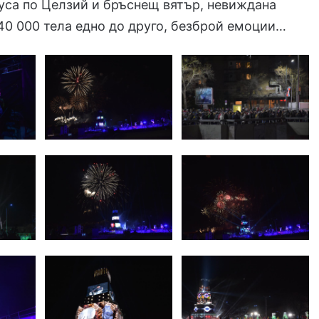
уса по Целзий и бръснещ вятър, невиждана
40 000 тела едно до друго, безброй емоции…