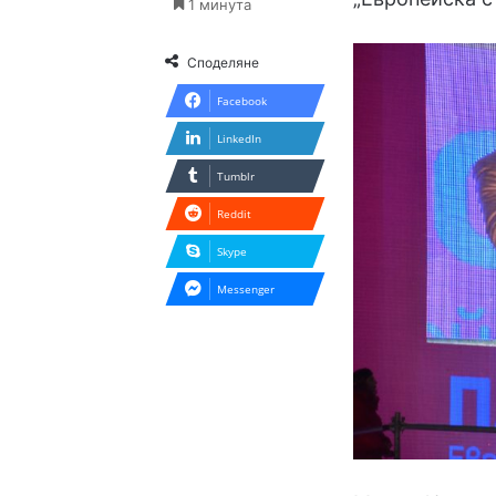
1 минута
Споделяне
Facebook
LinkedIn
Tumblr
Reddit
Skype
Messenger