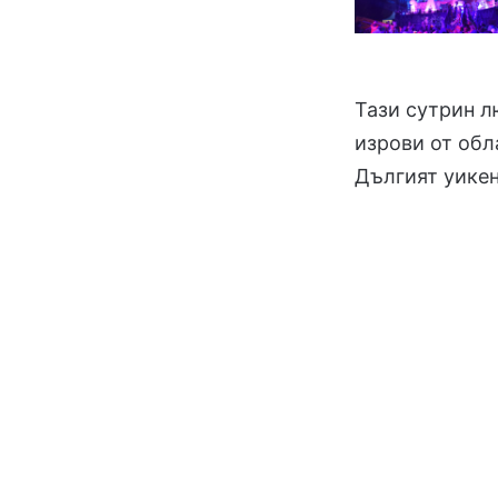
Тази сутрин л
изрови от обл
Дългият уикенд