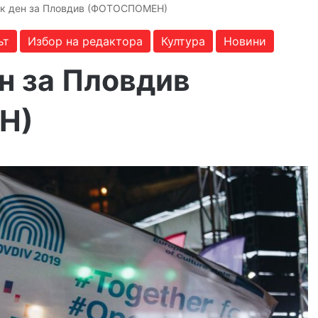
ик ден за Пловдив (ФОТОСПОМЕН)
ът
Избор на редактора
Култура
Новини
н за Пловдив
Н)