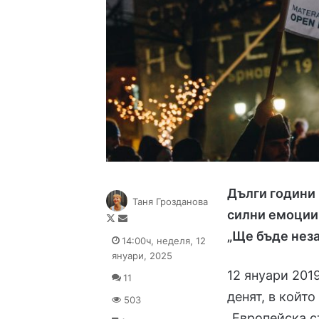
Дълги години 
Таня Грозданова
силни емоции 
Follow
Send
on
an
„Ще бъде нез
14:00ч, неделя, 12
X
email
януари, 2025
12 януари 2019
11
денят, в койт
503
„Европейска с