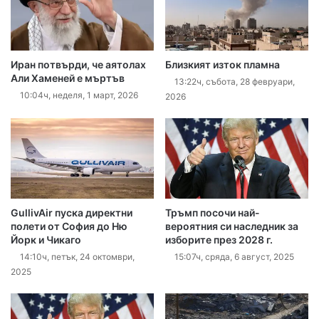
Иран потвърди, че аятолах
Близкият изток пламна
Али Хаменей е мъртъв
13:22ч, събота, 28 февруари,
10:04ч, неделя, 1 март, 2026
2026
GullivAir пуска директни
Тръмп посочи най-
полети от София до Ню
вероятния си наследник за
Йорк и Чикаго
изборите през 2028 г.
14:10ч, петък, 24 октомври,
15:07ч, сряда, 6 август, 2025
2025