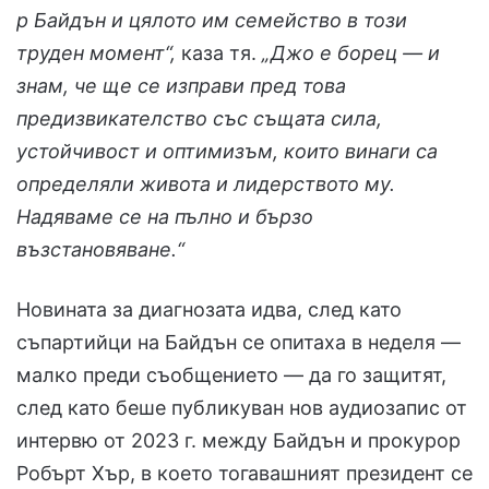
р Байдън и цялото им семейство в този
труден момент“,
каза тя.
„Джо е борец — и
знам, че ще се изправи пред това
предизвикателство със същата сила,
устойчивост и оптимизъм, които винаги са
определяли живота и лидерството му.
Надяваме се на пълно и бързо
възстановяване.“
Новината за диагнозата идва, след като
съпартийци на Байдън се опитаха в неделя —
малко преди съобщението — да го защитят,
след като беше публикуван нов аудиозапис от
интервю от 2023 г. между Байдън и прокурор
Робърт Хър, в което тогавашният президент се