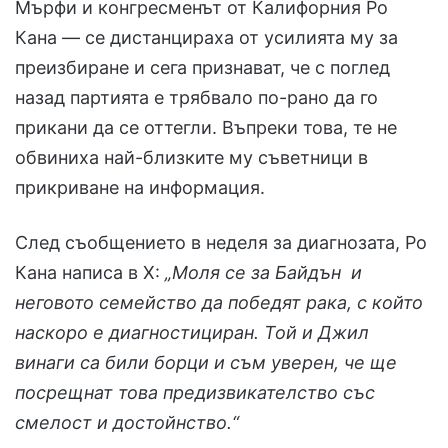
Мърфи и конгресменът от Калифорния Ро
Кана — се дистанцираха от усилията му за
преизбиране и сега признават, че с поглед
назад партията е трябвало по-рано да го
прикани да се оттегли. Въпреки това, те не
обвиниха най-близките му съветници в
прикриване на информация.
След съобщението в неделя за диагнозата, Ро
Кана написа в X:
„Моля се за Байдън и
неговото семейство да победят рака, с който
наскоро е диагностициран. Той и Джил
винаги са били борци и съм уверен, че ще
посрещнат това предизвикателство със
смелост и достойнство.“