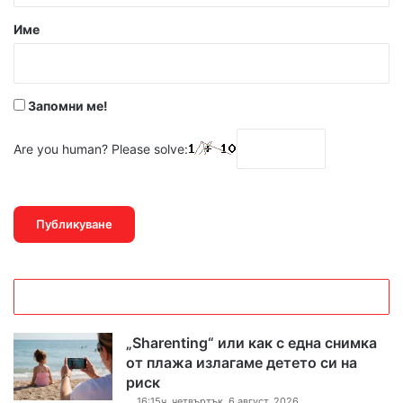
р
Име
:
*
Запомни ме!
Are you human? Please solve:
„Sharenting“ или как с една снимка
от плажа излагаме детето си на
риск
16:15ч, четвъртък, 6 август, 2026