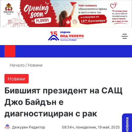
Търсене ...
Switch skin
М
Начало
/
Новини
Новини
Бившият президент на САЩ
Джо Байдън е
диагностициран с рак
Follow
Send
Дежурен Редактор
08:34ч, понеделник, 19 май, 2025