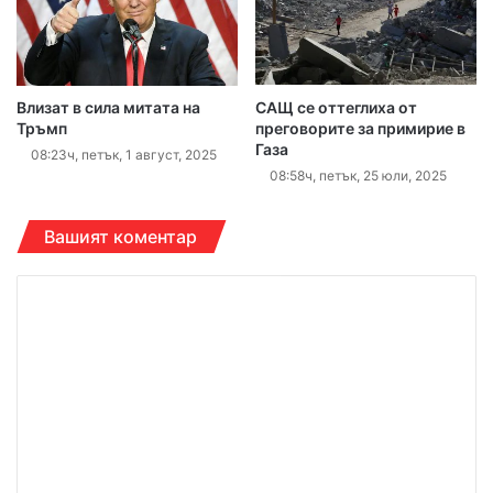
Влизат в сила митата на
САЩ се оттеглиха от
Тръмп
преговорите за примирие в
Газа
08:23ч, петък, 1 август, 2025
08:58ч, петък, 25 юли, 2025
Вашият коментар
К
о
м
е
н
т
а