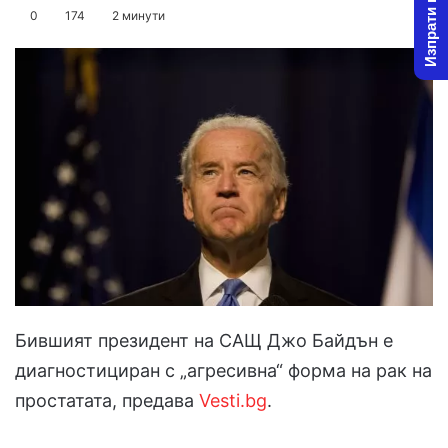
Изпрати новина
on
an
0
174
2 минути
X
email
Бившият президент на САЩ Джо Байдън е
диагностициран с „агресивна“ форма на рак на
простатата, предава
Vesti.bg
.