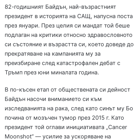
82-годишният Байдън, най-възрастният
президент в историята на САЩ, напусна поста
през януари. През целия си мандат той беше
подлаган на критики относно здравословното
си състояние и възрастта си, което доведе до
прекратяване на кампанията му за
преизбиране след катастрофален дебат с
Тръмп през юни миналата година.
В по-късен етап от обществената си дейност
Байдън насочи вниманието си към
изследванията на рака, след като синът му Бо
почина от мозъчен тумор през 2015 г. Като
президент той оглави инициативата „Cancer
Moonshot“ — усилие за ускоряване на