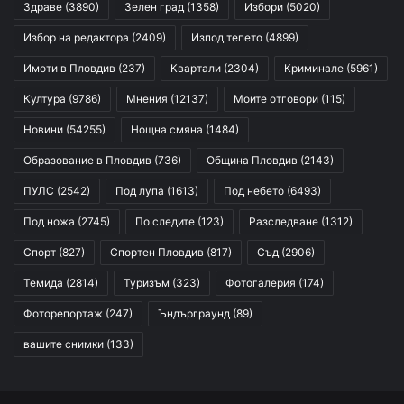
Здраве
(3890)
Зелен град
(1358)
Избори
(5020)
Избор на редактора
(2409)
Изпод тепето
(4899)
Имоти в Пловдив
(237)
Квартали
(2304)
Криминале
(5961)
Култура
(9786)
Мнения
(12137)
Моите отговори
(115)
Новини
(54255)
Нощна смяна
(1484)
Образование в Пловдив
(736)
Община Пловдив
(2143)
ПУЛС
(2542)
Под лупа
(1613)
Под небето
(6493)
Под ножа
(2745)
По следите
(123)
Разследване
(1312)
Спорт
(827)
Спортен Пловдив
(817)
Съд
(2906)
Темида
(2814)
Туризъм
(323)
Фотогалерия
(174)
Фоторепортаж
(247)
Ъндърграунд
(89)
вашите снимки
(133)