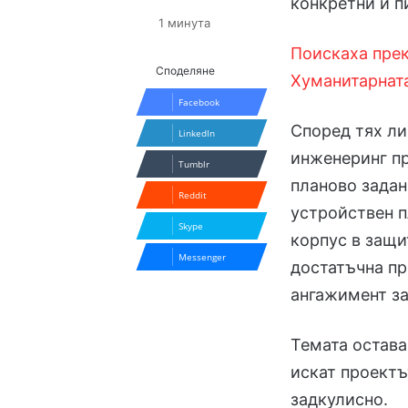
конкретни и п
1 минута
Поискаха прек
Споделяне
Хуманитарнат
Facebook
Според тях ли
LinkedIn
инженеринг п
Tumblr
планово задан
Reddit
устройствен п
Skype
корпус в защи
Messenger
достатъчна п
ангажимент за
Темата остава
искат проектъ
задкулисно.