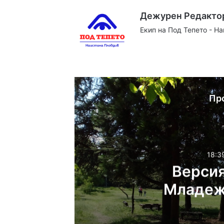
Дежурен Редакто
Екип на Под Тепето - Н
Website
Facebook
X
YouTube
Instag
Пр
18:3
Версия
Младеж
сексуалн