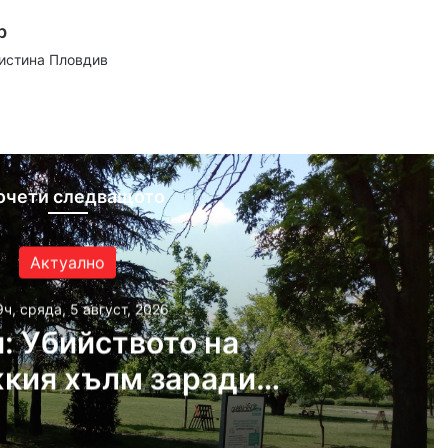
р
аистина Пловдив
ram
очети следващото
Актуално
9ч, сряда, 5 август, 2026
: Убийството на
кия хълм заради
ата ориентация на