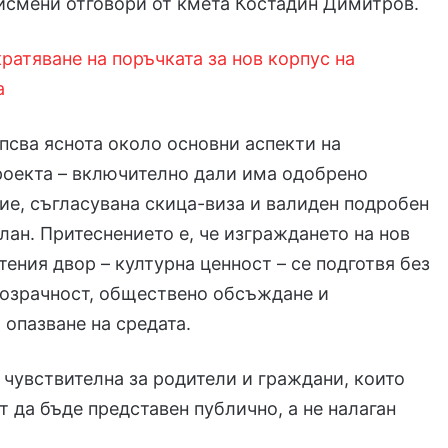
исмени отговори от кмета Костадин Димитров.
ратяване на поръчката за нов корпус на
а
псва яснота около основни аспекти на
роекта – включително дали има одобрено
ие, съгласувана скица-виза и валиден подробен
лан. Притеснението е, че изграждането на нов
тения двор – културна ценност – се подготвя без
розрачност, обществено обсъждане и
 опазване на средата.
 чувствителна за родители и граждани, които
т да бъде представен публично, а не налаган