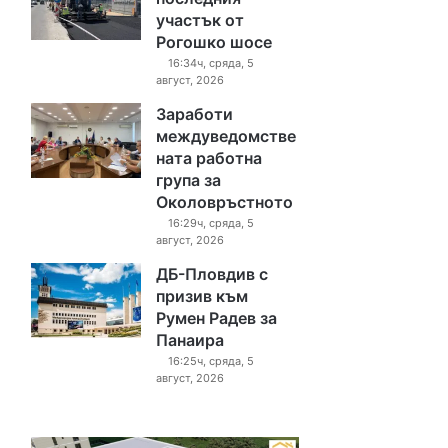
участък от
Рогошко шосе
16:34ч, сряда, 5
август, 2026
Заработи
междуведомстве
ната работна
група за
Околовръстното
16:29ч, сряда, 5
август, 2026
ДБ-Пловдив с
призив към
Румен Радев за
Панаира
16:25ч, сряда, 5
август, 2026