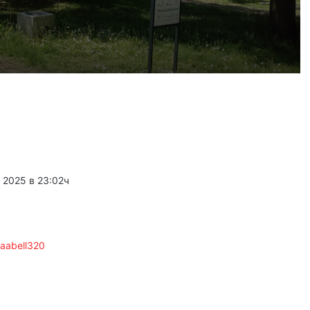
жертвата
, 2026
Версия: Убийството на Младежкия хълм заради сексуалната ориентация на жертвата
 2026
ния в нарушения в квартал Капана
 2025 в 23:02ч
, 2026
ия участък от Рогошко шосе
laabell320
 2026
Заработи междуведомствената работна група за Околовръстното