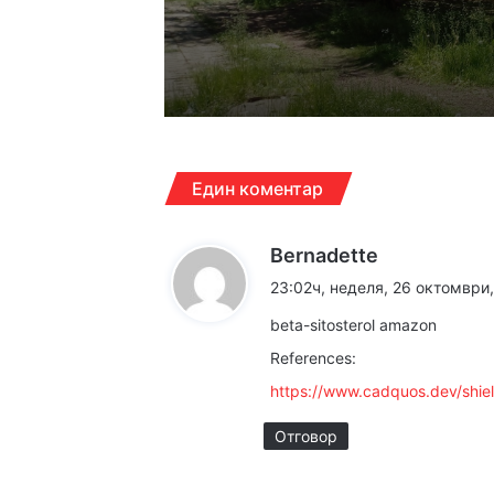
18:39ч, сряда, 5 август
17:03ч, сряда, 5 август,
Един коментар
Спипаха шест заведе
к
Bernadette
а
23:02ч, неделя, 26 октомври,
16:34ч, сряда, 5 август
з
Асфалтират последн
beta-sitosterol amazon
а
References:
:
https://www.cadquos.dev/shie
16:29ч, сряда, 5 август,
Отговор