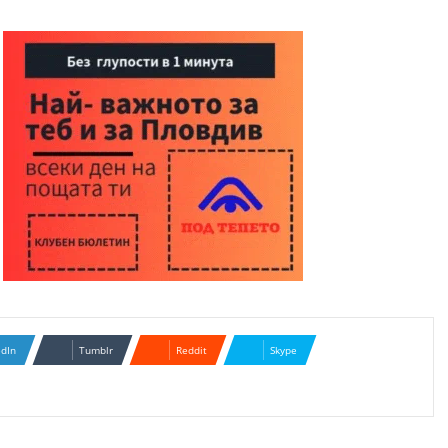
edIn
Tumblr
Reddit
Skype