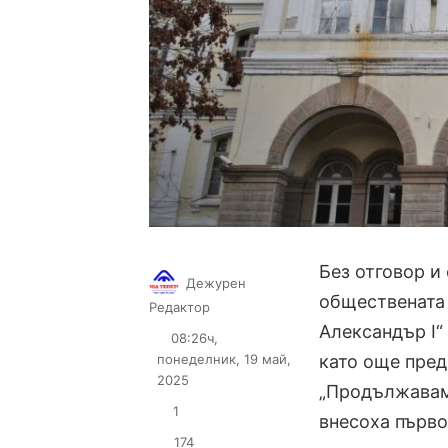
Без отговор и
Дежурен
обществената 
Follow
Send
Редактор
on
an
Александър I“
08:26ч,
X
email
понеделник, 19 май,
като още пред
2025
„Продължавам
1
внесоха първо 
174