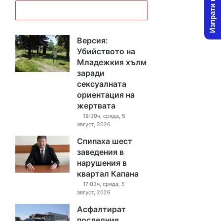
Изпрати новина
Версия:
Убийството на
Младежкия хълм
заради
сексуалната
ориентация на
жертвата
18:39ч, сряда, 5
август, 2026
Спипаха шест
заведения в
нарушения в
квартал Капана
17:03ч, сряда, 5
август, 2026
Асфалтират
последния