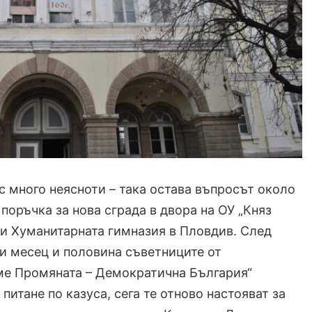
 с много неясноти – така остава въпросът около
поръчка за нова сграда в двора на ОУ „Княз
 и Хуманитарната гимназия в Пловдив. След
и месец и половина съветниците от
е Промяната – Демократична България“
питане по казуса, сега те отново настояват за