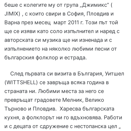
беше с колегите му от група „Джимикс” (
JIMIX) , с които свири в София, Пловдив и
Варна през месец март 2011 г. Този път той
ще се изяви като соло изпълнител и наред с
авторската си музика ще ни изненада и с
изпълнението на няколко любими песни от
българския фолклор и естрада.
След първата си визита в България, Уитшел
(WITTSHELL) се завръща всяка година в
страната ни. Любими места за него се
превръщат градовете Мелник, Велико
Търново и Пловдив. Харесва българската
кухня, а фолклорът ни го вдъхновява. Работи
и с децата от сдружение с нестопанска цел „