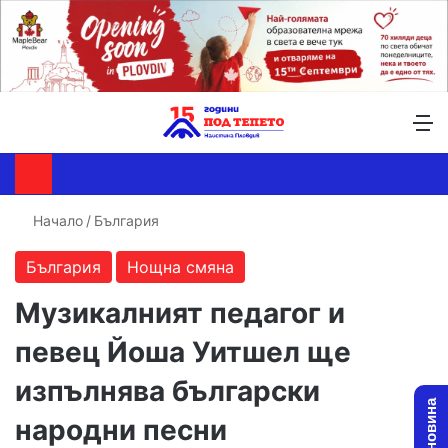
Търсене ...
Switch skin
М
Начало
/
България
България
Нощна смяна
Музикалният педагог и
певец Йоша Уитшел ще
изпълнява български
народни песни