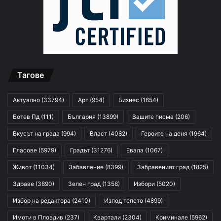
Тагове
Актуално
(33794)
Арт
(954)
Бизнес
(1654)
Ботев Пд
(111)
България
(13899)
Вашите писма
(206)
Вкусът на града
(994)
Власт
(4082)
Героите на деня
(1964)
Гласове
(5979)
Градът
(31276)
Евала
(1067)
Живот
(11034)
Забавление
(8399)
Забравеният град
(1825)
Здраве
(3890)
Зелен град
(1358)
Избори
(5020)
Избор на редактора
(2410)
Изпод тепето
(4899)
Имоти в Пловдив
(237)
Квартали
(2304)
Криминале
(5962)