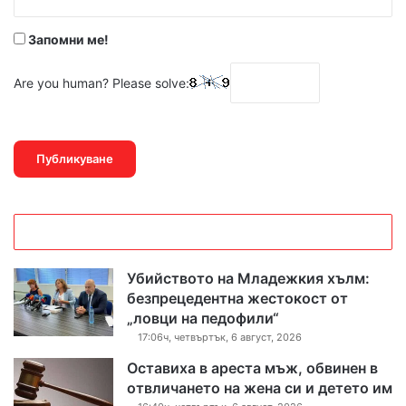
*
Запомни ме!
Are you human? Please solve:
Убийството на Младежкия хълм:
безпрецедентна жестокост от
„ловци на педофили“
17:06ч, четвъртък, 6 август, 2026
Оставиха в ареста мъж, обвинен в
отвличането на жена си и детето им