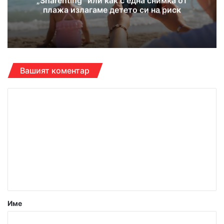
„Sharenting“ или как с една снимка от
плажа излагаме детето си на риск
Вашият коментар
К
о
м
е
н
т
а
р
Име
: