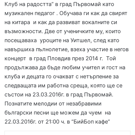
Клуб на радостта” в град Първомай като
музикален педагог . Обучава ги как да свирят
на китара и как да развиват вокалните си
възможности. Две от ученичките му, които
посещаваха уроците на Уитшел, след като
навършиха пълнолетие, взеха участие в негов
концерт в град Пловдив през 2014 г. Той
продължава да бъде любим учител и гост на
клуба и децата го очакват с нетърпение за
следващата им работна среща, която ще се
състои на 23.03.2016г. в град Първомай.
Познатите мелодии от незабравими
български песни ще можем да чуем на
22.03.2016г. от 21:00 ч. в “БийБоп кафе”