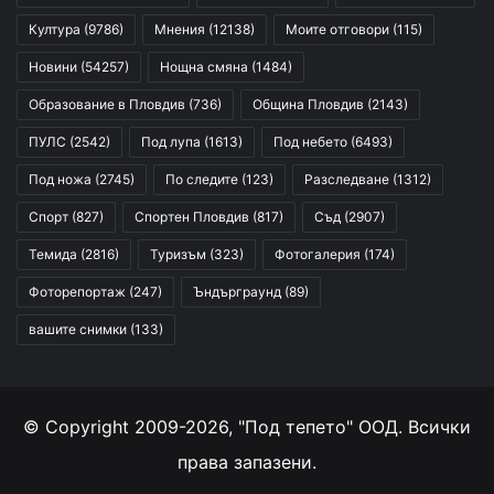
Култура
(9786)
Мнения
(12138)
Моите отговори
(115)
Новини
(54257)
Нощна смяна
(1484)
Образование в Пловдив
(736)
Община Пловдив
(2143)
ПУЛС
(2542)
Под лупа
(1613)
Под небето
(6493)
Под ножа
(2745)
По следите
(123)
Разследване
(1312)
Спорт
(827)
Спортен Пловдив
(817)
Съд
(2907)
Темида
(2816)
Туризъм
(323)
Фотогалерия
(174)
Фоторепортаж
(247)
Ъндърграунд
(89)
вашите снимки
(133)
© Copyright 2009-2026, "Под тепето" ООД. Всички
права запазени.