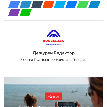
Дежурен Редактор
Екип на Под Тепето - Наистина Пловдив
We
Fa
X
Yo
Ins
bsi
ce
uT
tag
te
bo
ub
ra
ok
e
m
Живот