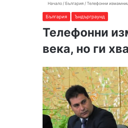
Начало
/
България
/
Телефонни измамници
България
Ъндърграунд
Телефонни из
века, но ги хв