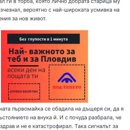
ал ги в торба, която лично добрата старица му
изчезнал, вероятно с най-широката усмивка на
ения за нов живот.
вната първомайка се обадила на дъщеря си, да я
ъстоянието на внука й. И с почуда разбрала, че
 здрав и не е катастрофирал. Така сигналът за