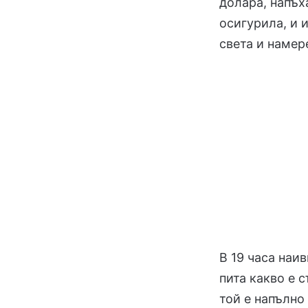
долара, напъх
осигурила, и 
света и намер
В 19 часа наи
пита какво е с
той е напълно