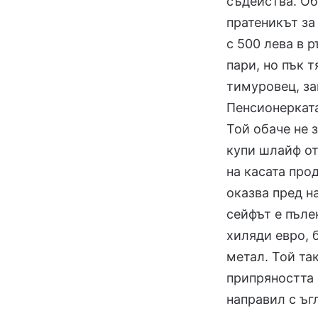
съдейства. Об
пратеникът за
с 500 лева в р
пари, но пък 
тимуровец, за
Пенсионерката
Той обаче не з
купи шлайф от
на касата про
оказва пред н
сейфът е пъле
хиляди евро, 
метал. Той та
припряността 
направил с ъг