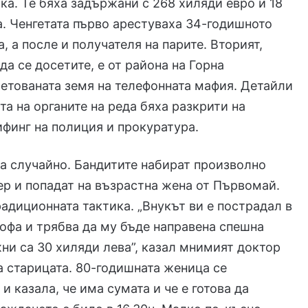
ка. Те бяха задържани с 268 хиляди евро и 18
. Ченгетата първо арестуваха 34-годишното
, а после и получателя на парите. Вторият,
да се досетите, е от района на Горна
етованата земя на телефонната мафия. Детайли
та на органите на реда бяха разкрити на
финг на полиция и прокуратура.
а случайно. Бандитите набират произволно
р и попадат на възрастна жена от Първомай.
диционната тактика. „Внукът ви е пострадал в
офа и трябва да му бъде направена спешна
ни са 30 хиляди лева”, казал мнимият доктор
а старицата. 80-годишната женица се
и казала, че има сумата и че е готова да