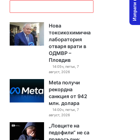
Изпрати новина
Нова
токсикохимична
лаборатория
отваря врати в
ОДМВР –
Пловдив
14:05ч, петък, 7
август, 2026
Meta получи
рекордна
санкция от 942
млн. долара
14:00ч, петък, 7
август, 2026
„Ловците на
педофили“ не са
правосъдие: