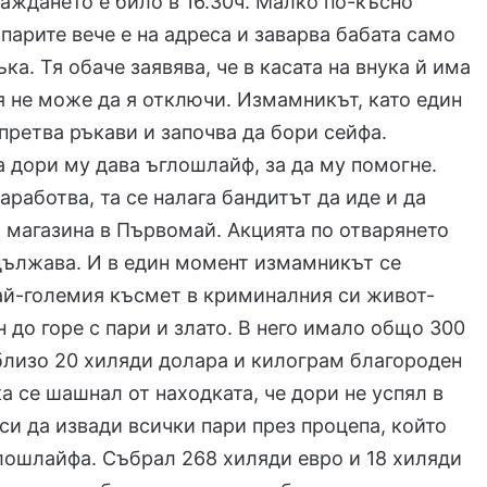
аждането е било в 16.30ч. Малко по-късно
 парите вече е на адреса и заварва бабата само
ъка. Тя обаче заявява, че в касата на внука й има
тя не може да я отключи. Измамникът, като един
претва ръкави и започва да бори сейфа.
 дори му дава ъглошлайф, за да му помогне.
аработва, та се налага бандитът да иде и да
 магазина в Първомай. Акцията по отварянето
дължава. И в един момент измамникът се
ай-големия късмет в криминалния си живот-
н до горе с пари и злато. В него имало общо 300
близо 20 хиляди долара и килограм благороден
ка се шашнал от находката, че дори не успял в
си да извади всички пари през процепа, който
лошлайфа. Събрал 268 хиляди евро и 18 хиляди