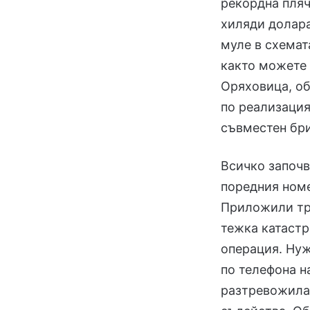
рекордна пляч
хиляди долара
муле в схемата
както можете 
Оряховица, об
по реализация
съвместен бри
Всичко започв
поредния номе
Приложили тра
тежка катастр
операция. Нуж
по телефона н
разтревожила 