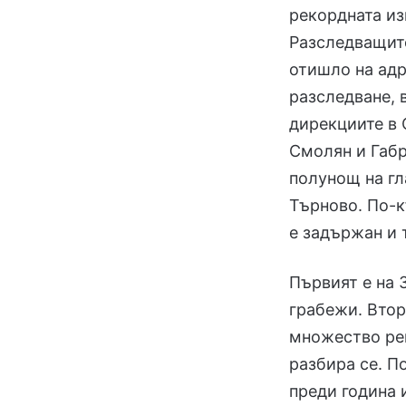
рекордната из
Разследващите
отишло на адр
разследване, 
дирекциите в 
Смолян и Габр
полунощ на гл
Търново. По-к
е задържан и 
Първият е на 
грабежи. Втор
множество рег
разбира се. П
преди година 