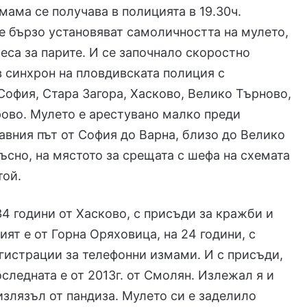
мама се получава в полицията в 19.30ч.
 бързо установяват самоличността на мулето,
еса за парите. И се започнало скоростно
в синхрон на пловдивската полиция с
София, Стара Загора, Хасково, Велико Търново,
ово. Мулето е арестувано малко преди
авния път от София до Варна, близо до Велико
ъсно, на мястото за срещата с шефа на схемата
той.
34 години от Хасково, с присъди за кражби и
ият е от Горна Оряховица, на 24 години, с
истрации за телефонни измами. И с присъди,
оследната е от 2013г. от Смолян. Излежал я и
излязъл от пандиза. Мулето си е заделило