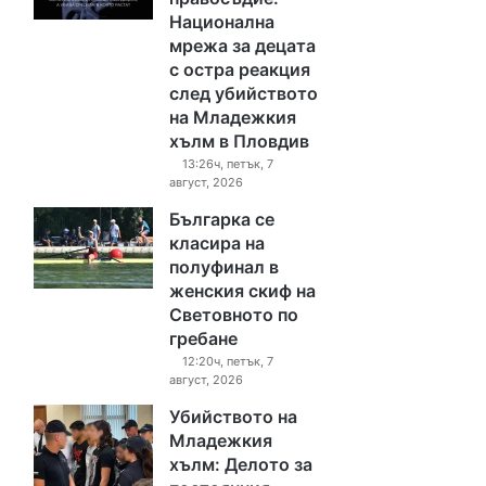
Национална
мрежа за децата
с остра реакция
след убийството
на Младежкия
хълм в Пловдив
13:26ч, петък, 7
август, 2026
Българка се
класира на
полуфинал в
женския скиф на
Световното по
гребане
12:20ч, петък, 7
август, 2026
Убийството на
Младежкия
хълм: Делото за