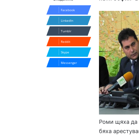
Facebook
LinkedIn
Tumblr
Reddit
Skype
Messenger
Роми щяха да 
бяха арестува