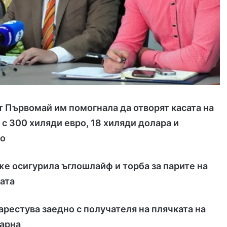
т Първомай им помогнала да отворят касата на
а с 300 хиляди евро, 18 хиляди долара и
то
е осигурила ъглошлайф и торба за парите на
ата
арестува заедно с получателя на плячката на
Варна