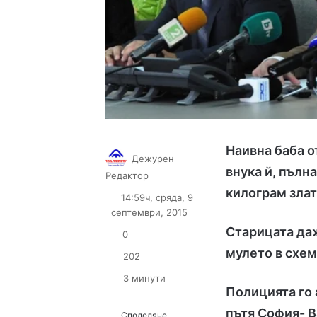
Наивна баба о
Дежурен
внука й, пълн
Follow
Send
Редактор
on
an
килограм зла
14:59ч, сряда, 9
X
email
септември, 2015
Старицата даж
0
мулето в схем
202
3 минути
Полицията го 
пътя София- 
Споделяне