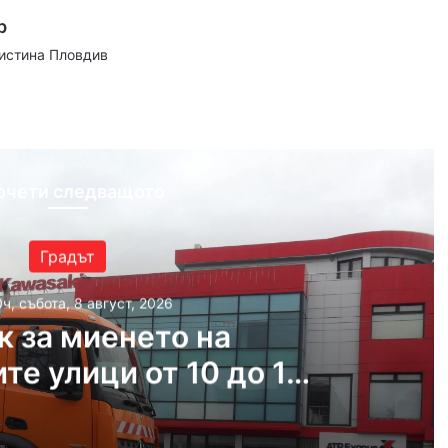
р
аистина Пловдив
ram
очети следващото
Градът
ч, събота, 8 август, 2026
к за миенето на
те улици от 10 до 14
август