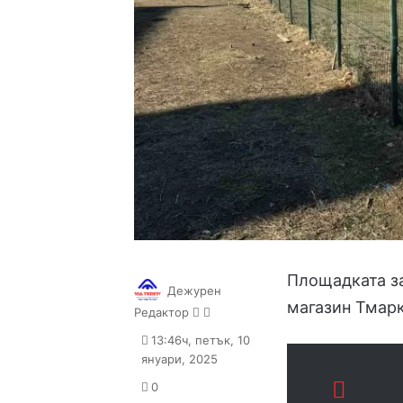
Площадката за
Дежурен
магазин Тмарк
Follow
Send
Редактор
on
an
13:46ч, петък, 10
X
email
януари, 2025
0