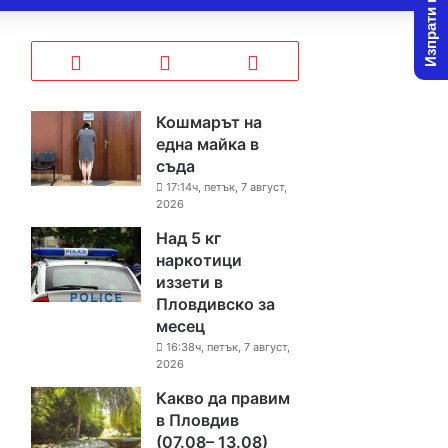
Изпрати новина
Кошмарът на
една майка в
съда
17:14ч, петък, 7 август,
2026
Над 5 кг
наркотици
иззети в
Пловдивско за
месец
16:38ч, петък, 7 август,
2026
Какво да правим
в Пловдив
(07.08– 13.08)