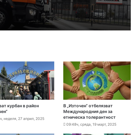
т, 2026
График за миенето на пловдивските улици от 10 до 14 август
 2026
айка в съда
 2026
иззети в Пловдивско за месец
ват курбан в район
В „Източен“ отбелязват
 2026
чен“
Международния ден за
етническа толерантност
ловдив (07.08– 13.08)
ч, неделя, 27 април, 2025
09:48ч, сряда, 19 март, 2025