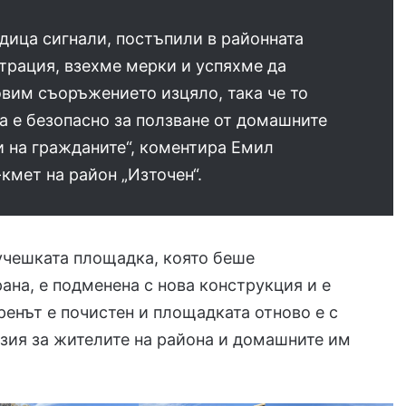
дица сигнали, постъпили в районната
трация, взехме мерки и успяхме да
вим съоръжението изцяло, така че то
а е безопасно за ползване от домашните
 на гражданите“, коментира Емил
кмет на район „Източен“.
учешката площадка, която беше
на, е подменена с нова конструкция и е
ренът е почистен и площадката отново е с
зия за жителите на района и домашните им