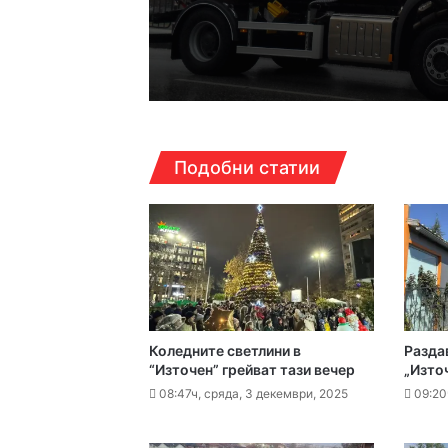
08:30ч, събота, 8 авгус
17:14ч, петък, 7 август,
Подобни статии
Кошмарът на една м
16:38ч, петък, 7 август,
Над 5 кг наркотици 
Коледните светлини в
Разда
16:16ч, петък, 7 август,
“Източен” грейват тази вечер
„Изто
Какво да правим в П
08:47ч, сряда, 3 декември, 2025
09:20