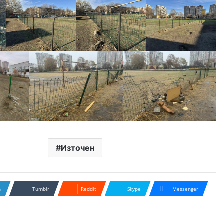
Източен
n
Tumblr
Reddit
Skype
Messenger