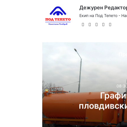
Дежурен Редакто
Екип на Под Тепето - Н
Website
Facebook
X
YouTube
Instag
Пр
08:30
Графи
пловдивски