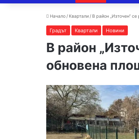
Начало
/
Квартали
/
В район „Източен“ се
Градът
Квартали
Новини
В район „Изто
обновена пло