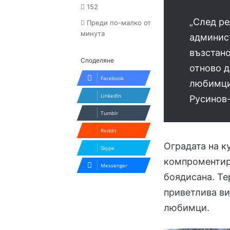
152
„След ре
Преди по-малко от
минута
админис
възстано
Споделяне
отново д
Facebook
любимци
LinkedIn
Русинов-
Tumblr
Reddit
Оградата на к
Skype
компроментира
Messenger
боядисана. Те
приветлива ви
любимци.