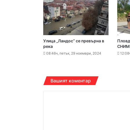
16:10ч, петък, 7 август,
Етикетите в магазин
16:00ч, петък, 7 август,
Улица „Ландос“ се превърна в
Пловд
река
СНИМ
08:46ч, петък, 29 ноември, 2024
12:08
15:43ч, петък, 7 август,
Вашият коментар
К
о
14:38ч, петък, 7 август,
м
е
н