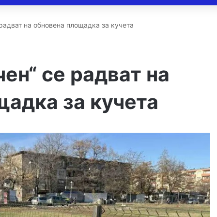
 радват на обновена площадка за кучета
чен“ се радват на
щадка за кучета