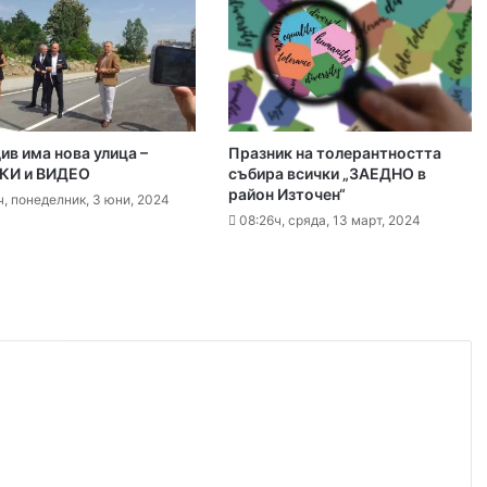
 2026
ите остават само в евро
 2026
ив има нова улица –
Празник на толерантността
КИ и ВИДЕО
събира всички „ЗАЕДНО в
Специален гост от Бразилия посети пловдивските пожарникари
район Източен“
ч, понеделник, 3 юни, 2024
08:26ч, сряда, 13 март, 2024
 2026
„Взели са му 30-те евро, да си хапнат дюнери“. Смразяващи детайли от екзекуцията на Младежкия хълм
 2026
Нови детйали за убийството в Пловдив: Нечовешка жестокост