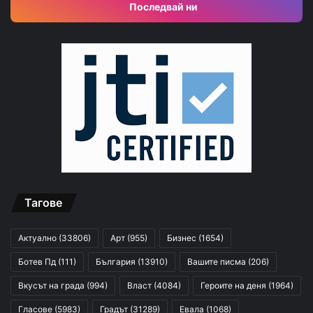
Последвай ни
Тагове
Актуално
(33806)
Арт
(955)
Бизнес
(1654)
Ботев Пд
(111)
България
(13910)
Вашите писма
(206)
Вкусът на града
(994)
Власт
(4084)
Героите на деня
(1964)
Гласове
(5983)
Градът
(31289)
Евала
(1068)