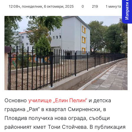
Изпрати новина
on
an
12:08ч, понеделник, 6 октомври, 2025
0
219
1 минута
X
email
Основно
училище „Елин Пелин“
и детска
градина „Рая“ в квартал Смирненски, в
Пловдив получиха нова ограда, съобщи
районният кмет Тони Стойчева. В публикация