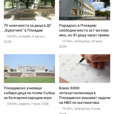
75 нови места за деца в ДГ
Парадокс в Пловдив:
„Буратино“ в Пловдив
свободни места за I-ви клас
има, но 41 деца чакат прием
09:55ч, вторник, 4 август,
13:44ч, четвъртък, 25 юни,
2026
2026
Пловдивско училище
Близо 6000
събира деца на голям Събор
четвъртокласници в
за български народни игри
Пловдивско решават задачи
на НВО по математика
09:09ч, неделя, 7 юни, 2026
10:20ч, четвъртък, 4 юни,
2026