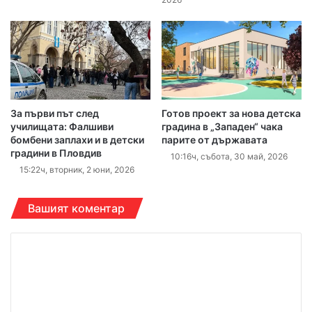
За първи път след
Готов проект за нова детска
училищата: Фалшиви
градина в „Западен“ чака
бомбени заплахи и в детски
парите от държавата
градини в Пловдив
10:16ч, събота, 30 май, 2026
15:22ч, вторник, 2 юни, 2026
Вашият коментар
К
о
м
е