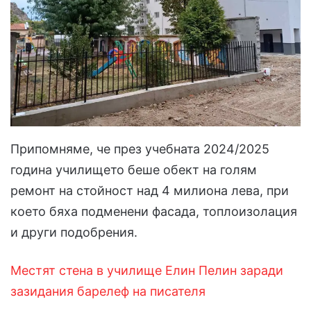
Припомняме, че през учебната 2024/2025
година училището беше обект на голям
ремонт на стойност над 4 милиона лева, при
което бяха подменени фасада, топлоизолация
и други подобрения.
Местят стена в училище Елин Пелин заради
зазидания барелеф на писателя