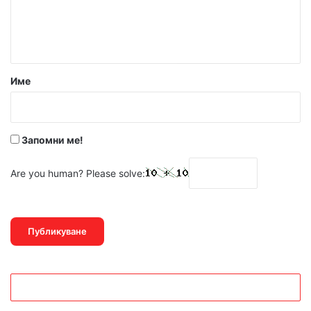
н
т
а
р
Име
:
*
Запомни ме!
Are you human? Please solve: