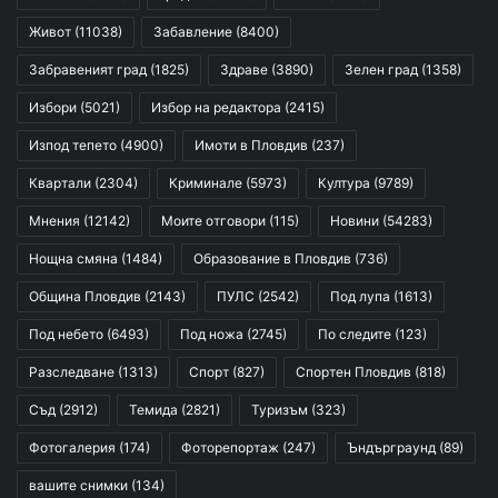
Живот
(11038)
Забавление
(8400)
Забравеният град
(1825)
Здраве
(3890)
Зелен град
(1358)
Избори
(5021)
Избор на редактора
(2415)
Изпод тепето
(4900)
Имоти в Пловдив
(237)
Квартали
(2304)
Криминале
(5973)
Култура
(9789)
Мнения
(12142)
Моите отговори
(115)
Новини
(54283)
Нощна смяна
(1484)
Образование в Пловдив
(736)
Община Пловдив
(2143)
ПУЛС
(2542)
Под лупа
(1613)
Под небето
(6493)
Под ножа
(2745)
По следите
(123)
Разследване
(1313)
Спорт
(827)
Спортен Пловдив
(818)
Съд
(2912)
Темида
(2821)
Туризъм
(323)
Фотогалерия
(174)
Фоторепортаж
(247)
Ъндърграунд
(89)
вашите снимки
(134)