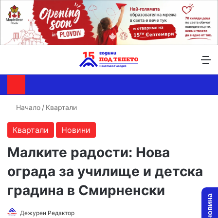
Търсене ...
Switch skin
М
Начало
/
Квартали
Квартали
Новини
Малките радости: Нова
ограда за училище и детска
градина в Смирненски
Follow
Send
Дежурен Редактор