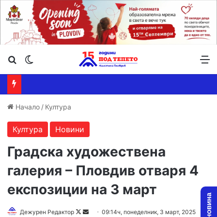
Търсене ...
Switch skin
М
Начало
/
Култура
Култура
Новини
Градска художествена
галерия – Пловдив отваря 4
експозиции на 3 март
Follow
Send
Дежурен Редактор
09:14ч, понеделник, 3 март, 2025