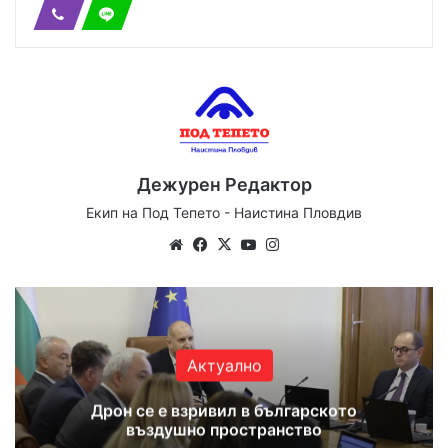
Дежурен Редактор
Екип на Под Тепето - Наистина Пловдив
Website
Facebook
X
YouTube
Instagram
Актуално
Дрон се е взривил в българското
въздушно пространство