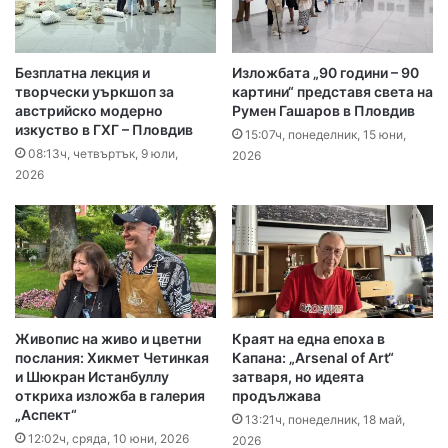
Безплатна лекция и
Изложбата „90 години – 90
творчески уъркшоп за
картини“ представя света на
австрийско модерно
Румен Гашаров в Пловдив
изкуство в ГХГ – Пловдив
15:07ч, понеделник, 15 юни,
08:13ч, четвъртък, 9 юли,
2026
2026
Живопис на живо и цветни
Краят на една епоха в
послания: Хикмет Четинкая
Капана: „Arsenal of Art“
и Шюкран Истанбуллу
затваря, но идеята
откриха изложба в галерия
продължава
„Аспект“
13:21ч, понеделник, 18 май,
12:02ч, сряда, 10 юни, 2026
2026