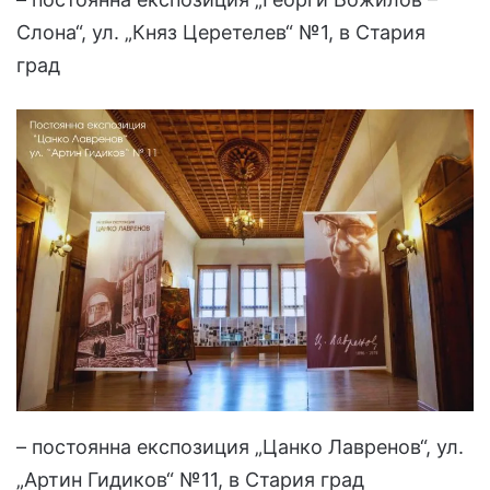
Слона“, ул. „Княз Церетелев“ №1, в Стария
град
– постоянна експозиция „Цанко Лавренов“, ул.
„Артин Гидиков“ №11, в Стария град