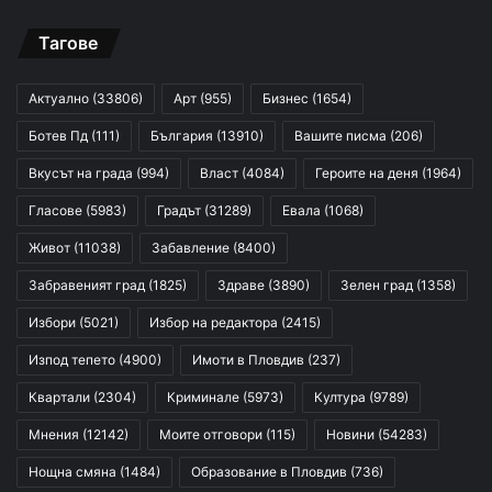
Тагове
Актуално
(33806)
Арт
(955)
Бизнес
(1654)
Ботев Пд
(111)
България
(13910)
Вашите писма
(206)
Вкусът на града
(994)
Власт
(4084)
Героите на деня
(1964)
Гласове
(5983)
Градът
(31289)
Евала
(1068)
Живот
(11038)
Забавление
(8400)
Забравеният град
(1825)
Здраве
(3890)
Зелен град
(1358)
Избори
(5021)
Избор на редактора
(2415)
Изпод тепето
(4900)
Имоти в Пловдив
(237)
Квартали
(2304)
Криминале
(5973)
Култура
(9789)
Мнения
(12142)
Моите отговори
(115)
Новини
(54283)
Нощна смяна
(1484)
Образование в Пловдив
(736)