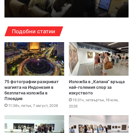
Подобни статии
75 фотографии разкриват
Изложба в „Капана“ връща
магията на Индонезия в
най-големия спор за
безплатна изложба в
изкуството
Пловдив
15:31ч, четвъртък, 16 юли,
11:36ч, петък, 7 август, 2026
2026