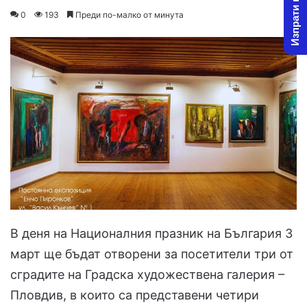
Изпрати новина
on
an
0
193
Преди по-малко от минута
X
email
В деня на Националния празник на България 3
март ще бъдат отворени за посетители три от
сградите на Градска художествена галерия –
Пловдив, в които са представени четири