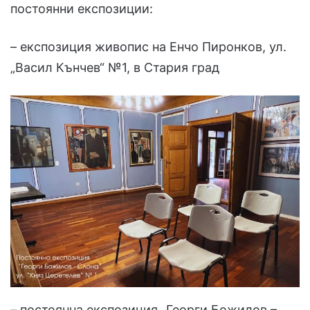
постоянни експозиции:
– експозиция живопис на Енчо Пиронков, ул.
„Васил Кънчев“ №1, в Стария град
– постоянна експозиция „Георги Божилов –