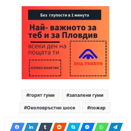
горят гуми
запалени гуми
Околовръстно шосе
пожар