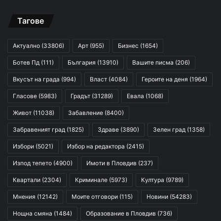
Тагове
Актуално
(33806)
Арт
(955)
Бизнес
(1654)
Ботев Пд
(111)
България
(13910)
Вашите писма
(206)
Вкусът на града
(994)
Власт
(4084)
Героите на деня
(1964)
Гласове
(5983)
Градът
(31289)
Евала
(1068)
Живот
(11038)
Забавление
(8400)
Забравеният град
(1825)
Здраве
(3890)
Зелен град
(1358)
Избори
(5021)
Избор на редактора
(2415)
Изпод тепето
(4900)
Имоти в Пловдив
(237)
Квартали
(2304)
Криминале
(5973)
Култура
(9789)
Мнения
(12142)
Моите отговори
(115)
Новини
(54283)
Нощна смяна
(1484)
Образование в Пловдив
(736)