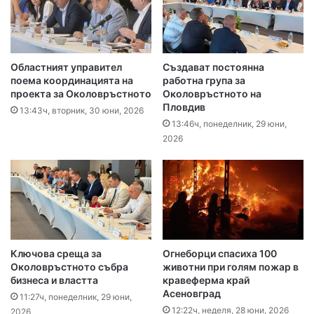
Областният управител
Създават постоянна
поема координацията на
работна група за
проекта за Околовръстното
Околовръстното на
Пловдив
13:43ч, вторник, 30 юни, 2026
13:46ч, понеделник, 29 юни,
2026
Ключова среща за
Огнеборци спасиха 100
Околовръстното събра
животни при голям пожар в
бизнеса и властта
кравеферма край
Асеновград
11:27ч, понеделник, 29 юни,
12:22ч, неделя, 28 юни, 2026
2026