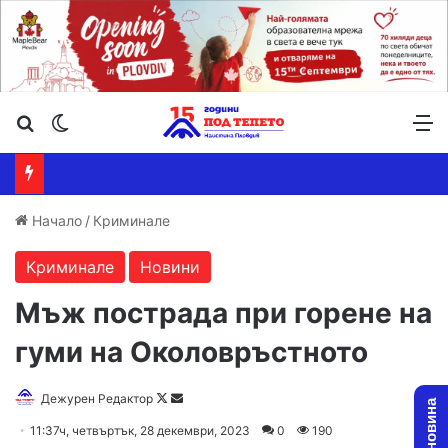
Търсене ...
Switch skin
М
Начало
/
Криминале
Криминале
Новини
Мъж пострада при горене на
гуми на Околовръстното
Follow
Send
Дежурен Редактор
on
an
11:37ч, четвъртък, 28 декември, 2023
0
190
X
email