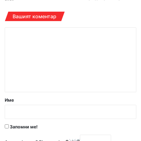
Вашият коментар
К
о
м
е
н
т
а
р
Име
:
*
Запомни ме!