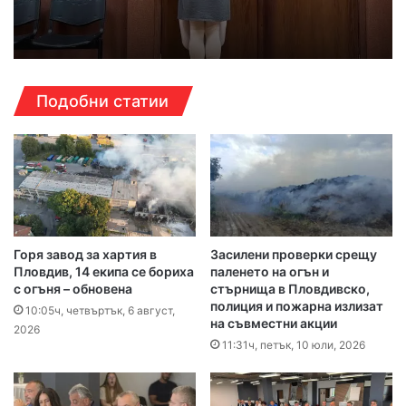
Подобни статии
Горя завод за хартия в
Засилени проверки срещу
Пловдив, 14 екипа се бориха
паленето на огън и
с огъня – обновена
стърнища в Пловдивско,
полиция и пожарна излизат
10:05ч, четвъртък, 6 август,
на съвместни акции
2026
11:31ч, петък, 10 юли, 2026