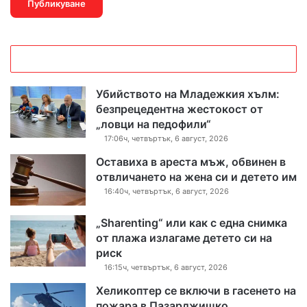
Убийството на Младежкия хълм:
безпрецедентна жестокост от
„ловци на педофили“
17:06ч, четвъртък, 6 август, 2026
Оставиха в ареста мъж, обвинен в
отвличането на жена си и детето им
16:40ч, четвъртък, 6 август, 2026
„Sharenting“ или как с една снимка
от плажа излагаме детето си на
риск
16:15ч, четвъртък, 6 август, 2026
Хеликоптер се включи в гасенето на
пожара в Пазарджишко