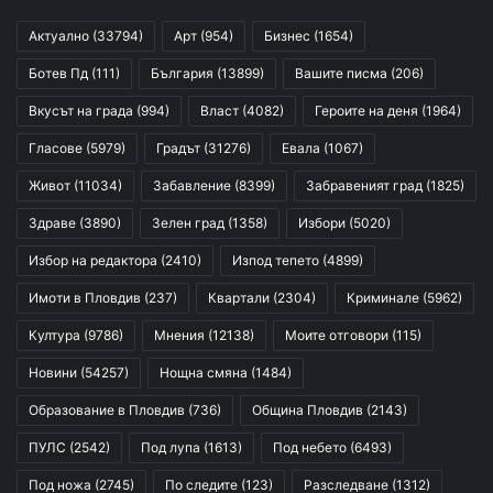
Актуално
(33794)
Арт
(954)
Бизнес
(1654)
Ботев Пд
(111)
България
(13899)
Вашите писма
(206)
Вкусът на града
(994)
Власт
(4082)
Героите на деня
(1964)
Гласове
(5979)
Градът
(31276)
Евала
(1067)
Живот
(11034)
Забавление
(8399)
Забравеният град
(1825)
Здраве
(3890)
Зелен град
(1358)
Избори
(5020)
Избор на редактора
(2410)
Изпод тепето
(4899)
Имоти в Пловдив
(237)
Квартали
(2304)
Криминале
(5962)
Култура
(9786)
Мнения
(12138)
Моите отговори
(115)
Новини
(54257)
Нощна смяна
(1484)
Образование в Пловдив
(736)
Община Пловдив
(2143)
ПУЛС
(2542)
Под лупа
(1613)
Под небето
(6493)
Под ножа
(2745)
По следите
(123)
Разследване
(1312)