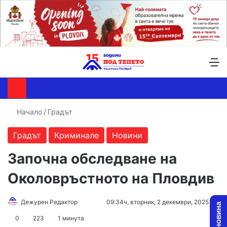
Търсене ...
Switch skin
М
Начало
/
Градът
Градът
Криминале
Новини
Започна обследване на
Околовръстното на Пловдив
Follow
Send
Дежурен Редактор
09:34ч, вторник, 2 декември, 2025
on
an
0
223
1 минута
X
email