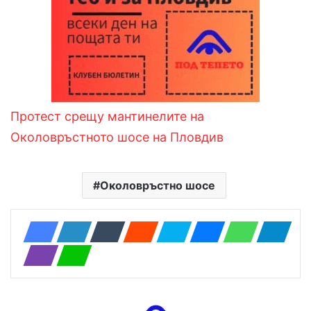
Протест срещу мантинелите на
Околовръстното шосе на Пловдив
Околовръстно шосе