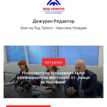
Дежурен Редактор
Екип на Под Тепето - Наистина Пловдив
Website
Facebook
X
YouTube
Instagram
Актуално
Убийството на Младежкия хълм:
безпрецедентна жестокост от „ловци
на педофили“