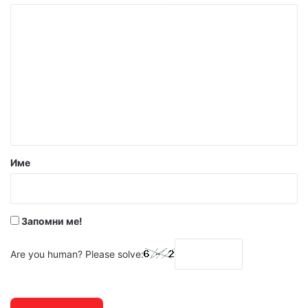
К
о
м
е
н
т
а
р
Име
:
*
Запомни ме!
Are you human? Please solve: