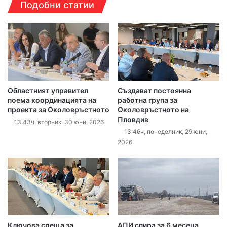
Подобни статии
Областният управител
Създават постоянна
поема координацията на
работна група за
проекта за Околовръстното
Околовръстното на
Пловдив
13:43ч, вторник, 30 юни, 2026
13:46ч, понеделник, 29 юни,
2026
Ключова среща за
АПИ спира за 6 месеца