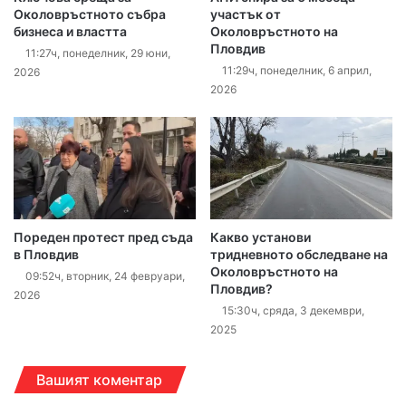
Околовръстното събра
участък от
бизнеса и властта
Околовръстното на
Пловдив
11:27ч, понеделник, 29 юни,
11:29ч, понеделник, 6 април,
2026
2026
Пореден протест пред съда
Какво установи
в Пловдив
тридневното обследване на
Околовръстното на
09:52ч, вторник, 24 февруари,
Пловдив?
2026
15:30ч, сряда, 3 декември,
2025
Вашият коментар