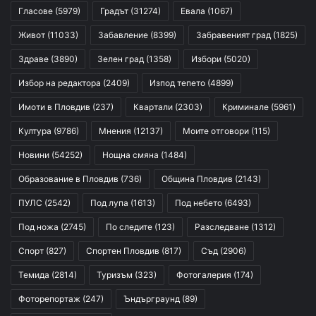
Гласове
(5979)
Градът
(31274)
Евала
(1067)
Живот
(11033)
Забавление
(8399)
Забравеният град
(1825)
Здраве
(3890)
Зелен град
(1358)
Избори
(5020)
Избор на редактора
(2409)
Изпод тепето
(4899)
Имоти в Пловдив
(237)
Квартали
(2303)
Криминале
(5961)
Култура
(9786)
Мнения
(12137)
Моите отговори
(115)
Новини
(54252)
Нощна смяна
(1484)
Образование в Пловдив
(736)
Община Пловдив
(2143)
ПУЛС
(2542)
Под лупа
(1613)
Под небето
(6493)
Под ножа
(2745)
По следите
(123)
Разследване
(1312)
Спорт
(827)
Спортен Пловдив
(817)
Съд
(2906)
Темида
(2814)
Туризъм
(323)
Фотогалерия
(174)
Фоторепортаж
(247)
Ъндърграунд
(89)