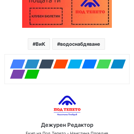
ВиК
водоснабдяване
Дежурен Редактор
Екип на Под Тепето - Наистина Пловдив