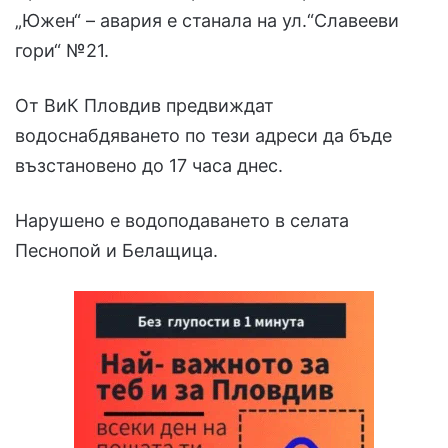
„Южен“ – авария е станала на ул.“Славееви
гори“ №21.
От ВиК Пловдив предвиждат
водоснабдяването по тези адреси да бъде
възстановено до 17 часа днес.
Нарушено е водоподаването в селата
Песнопой и Белащица.