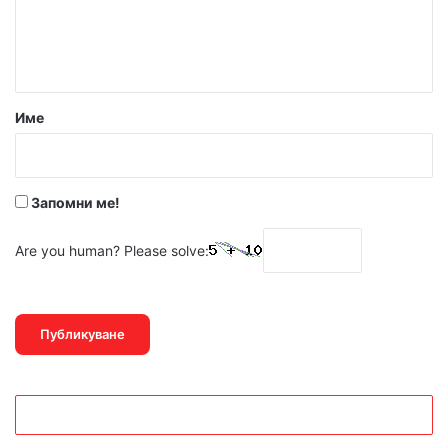
н
т
а
р
Име
:
*
Запомни ме!
Are you human? Please solve: