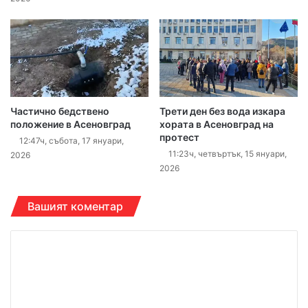
Частично бедствено
Трети ден без вода изкара
положение в Асеновград
хората в Асеновград на
протест
12:47ч, събота, 17 януари,
11:23ч, четвъртък, 15 януари,
2026
2026
Вашият коментар
К
о
м
е