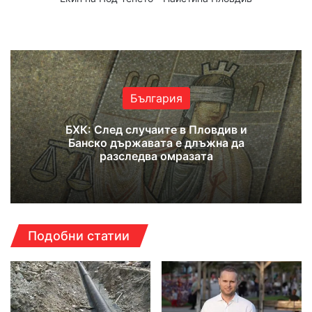
Website
Facebook
X
YouTube
Instagram
България
БХК: След случаите в Пловдив и
Банско държавата е длъжна да
разследва омразата
Подобни статии