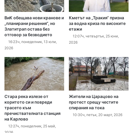
ВиК обещава нови кранове и
Кметът на „Тракия“ призна
„планирани решения“, но
за водна криза по високите
Златитрап остава без
етажи
отговор за безводието
12:07ч, четвъртък, 25 юни,
16:23ч, понеделник, 13 юли,
2026
2026
Стара река излезе от
Жители на Царацово на
коритото си и повреди
протест срещу честите
трасето към
спирания на тока
пречиствателната станция
10:30ч, петък, 20 март, 2026
на Карлово
12:27ч, понеделник, 25 май,
2026