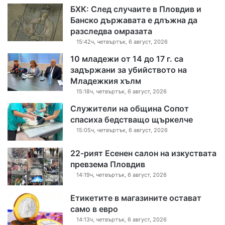
БХК: След случаите в Пловдив и
Банско държавата е длъжна да
разследва омразата
15:42ч, четвъртък, 6 август, 2026
10 младежи от 14 до 17 г. са
задържани за убийството на
Младежкия хълм
15:18ч, четвъртък, 6 август, 2026
Служители на община Сопот
спасиха бедстващо щъркелче
15:05ч, четвъртък, 6 август, 2026
22-рият Есенен салон на изкуствата
превзема Пловдив
14:19ч, четвъртък, 6 август, 2026
Етикетите в магазините остават
само в евро
14:13ч, четвъртък, 6 август, 2026