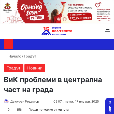
Търсене ...
Switch skin
М
Начало
/
Градът
Градът
Новини
ВиК проблеми в централна
част на града
Follow
Send
Дежурен Редактор
09:07ч, петък, 17 януари, 2025
on
an
0
156
Преди по-малко от минута
X
email