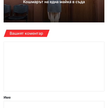
Кошмарът на една майка в съда
Вашият коментар
К
о
м
е
н
т
а
р
Име
: