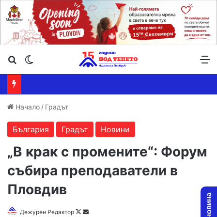
Търсене ...
Switch skin
М
Начало
/
Градът
България
Градът
Новини
„В крак с промените“: Форум
събира преподаватели в
Пловдив
Follow
Send
Дежурен Редактор