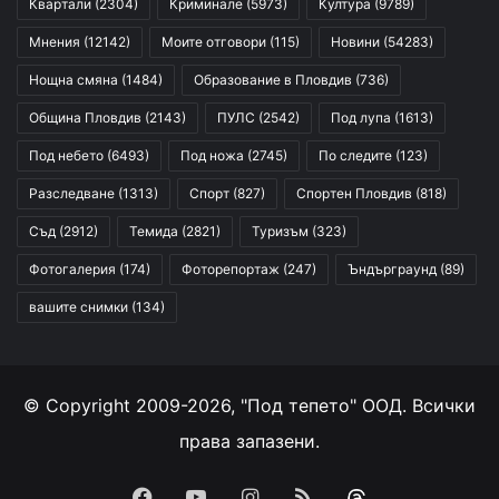
Квартали
(2304)
Криминале
(5973)
Култура
(9789)
Мнения
(12142)
Моите отговори
(115)
Новини
(54283)
Нощна смяна
(1484)
Образование в Пловдив
(736)
Община Пловдив
(2143)
ПУЛС
(2542)
Под лупа
(1613)
Под небето
(6493)
Под ножа
(2745)
По следите
(123)
Разследване
(1313)
Спорт
(827)
Спортен Пловдив
(818)
Съд
(2912)
Темида
(2821)
Туризъм
(323)
Фотогалерия
(174)
Фоторепортаж
(247)
Ъндърграунд
(89)
вашите снимки
(134)
© Copyright 2009-2026, "Под тепето" ООД. Всички
права запазени.
Facebook
YouTube
Instagram
RSS
Threads