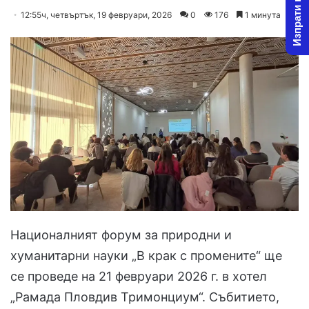
Изпрати новина
on
an
12:55ч, четвъртък, 19 февруари, 2026
0
176
1 минута
X
email
Националният форум за природни и
хуманитарни науки „В крак с промените“ ще
се проведе на 21 февруари 2026 г. в хотел
„Рамада Пловдив Тримонциум“. Събитието,