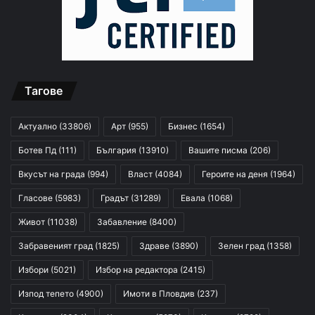
Тагове
Актуално
(33806)
Арт
(955)
Бизнес
(1654)
Ботев Пд
(111)
България
(13910)
Вашите писма
(206)
Вкусът на града
(994)
Власт
(4084)
Героите на деня
(1964)
Гласове
(5983)
Градът
(31289)
Евала
(1068)
Живот
(11038)
Забавление
(8400)
Забравеният град
(1825)
Здраве
(3890)
Зелен град
(1358)
Избори
(5021)
Избор на редактора
(2415)
Изпод тепето
(4900)
Имоти в Пловдив
(237)