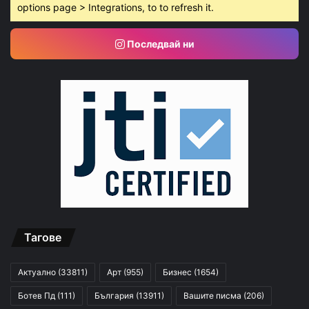
options page > Integrations, to to refresh it.
Последвай ни
Тагове
Актуално
(33811)
Арт
(955)
Бизнес
(1654)
Ботев Пд
(111)
България
(13911)
Вашите писма
(206)