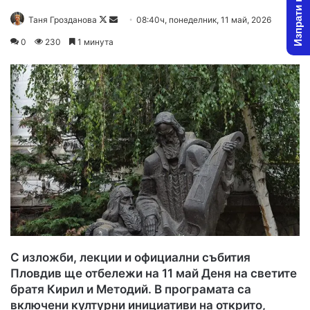
Изпрати новина
Follow
Send
Таня Грозданова
08:40ч, понеделник, 11 май, 2026
on
an
0
230
1 минута
X
email
С изложби, лекции и официални събития
Пловдив ще отбележи на 11 май Деня на светите
братя Кирил и Методий. В програмата са
включени културни инициативи на открито,