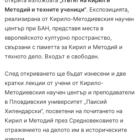
открита изложбата
„Пътят на Кирил и
Методий и техните ученици“
. Експозицията,
реализирана от Кирило-Методиевския научен
център при БАН, представя места в
европейското културно пространство,
свързани с паметта за Кирил и Методий и
тяхното дело. Входът е свободен.
След откриването ще бъдат изнесени и две
кратки лекции от учени от Кирило-
Методиевския научен център и преподаватели
в Пловдивския университет „Паисий
Хилендарски“, посветени на почитането на
Кирил и Методий през Средновековието и
отражението на делото им в историческите
извори.