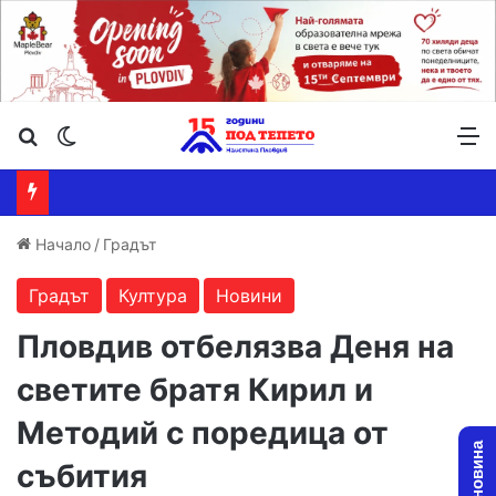
Търсене ...
Switch skin
М
Начало
/
Градът
Градът
Култура
Новини
Пловдив отбелязва Деня на
светите братя Кирил и
Методий с поредица от
събития