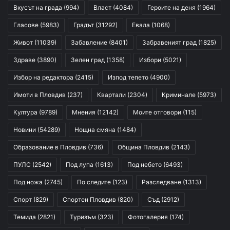
Вкусът на града
(994)
Власт
(4084)
Героите на деня
(1964)
Гласове
(5983)
Градът
(31292)
Евала
(1068)
Живот
(11039)
Забавление
(8401)
Забравеният град
(1825)
Здраве
(3890)
Зелен град
(1358)
Избори
(5021)
Избор на редактора
(2415)
Изпод тепето
(4900)
Имоти в Пловдив
(237)
Квартали
(2304)
Криминале
(5973)
Култура
(9789)
Мнения
(12142)
Моите отговори
(115)
Новини
(54289)
Нощна смяна
(1484)
Образование в Пловдив
(736)
Община Пловдив
(2143)
ПУЛС
(2542)
Под лупа
(1613)
Под небето
(6493)
Под ножа
(2745)
По следите
(123)
Разследване
(1313)
Спорт
(829)
Спортен Пловдив
(820)
Съд
(2912)
Темида
(2821)
Туризъм
(323)
Фотогалерия
(174)