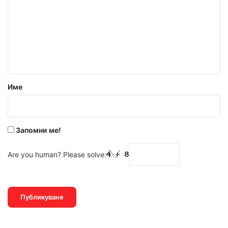
м
е
н
т
а
р
Име
:
*
Запомни ме!
Are you human? Please solve: