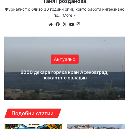
Таня Грозданова
Журналист с близо 30 години опит, който работи интензивно
по…
More »
Website
Facebook
X
YouTube
Instagram
Актуално
6000 декара горяха край Асеновград,
пожарът е овладян
Подобни статии