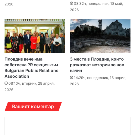
08:32ч, понеделник, 18 май,
2026
2026
Пловдив вече има
3 места в Пловдив, които
собствена PR секция към
разказват истории по нов
Bulgarian Public Relations
начин
Association
14:29ч, понеделник, 13 април,
08:10ч, вторник, 28 април,
2026
2026
Вашият коментар
К
о