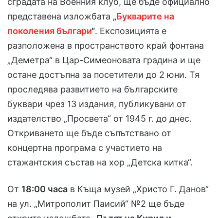
сградата на Военния клуб, ще бъде официално
представена изложбата
„
Букварите на
поколения българи
“
. Експозицията е
разположена в пространството край фонтана
„Деметра“ в Цар-Симеоновата градина и ще
остане достъпна за посетители до 2 юни. Тя
проследява развитието на българските
буквари чрез 13 издания, публикувани от
издателство „Просвета“ от 1945 г. до днес.
Откриването ще бъде съпътствано от
концертна програма с участието на
стажантския състав на хор „Детска китка“.
От
18:00 часа
в Къща музей „Христо Г. Данов“
на ул. „Митрополит Паисий“ №2 ще бъде