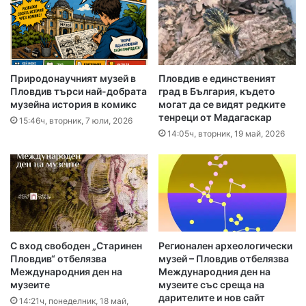
Природонаучният музей в
Пловдив е единственият
Пловдив търси най-добрата
град в България, където
музейна история в комикс
могат да се видят редките
тенреци от Мадагаскар
15:46ч, вторник, 7 юли, 2026
14:05ч, вторник, 19 май, 2026
С вход свободен „Старинен
Регионален археологически
Пловдив“ отбелязва
музей – Пловдив отбелязва
Международния ден на
Международния ден на
музеите
музеите със среща на
дарителите и нов сайт
14:21ч, понеделник, 18 май,