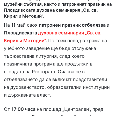
музейни събития, както и патронният празник на
Пловдивската духовна семинария „Св. св.
Кирил и Методий“.
На 11 май своя
патронен празник отбелязва и
Пловдивската
духовна семинария „Св. св.
Кирил и Методий“
.
По този повод в храма на
учебното заведение ще бъде отслужена
тържествена литургия, след което
празничната програма ще продължи в
сградата на Ректората. Очаква се в
отбелязването да се включат представители
на духовенството, образователни институции
и държавната власт.
От
17:00 часа
на площад „Централен“, пред