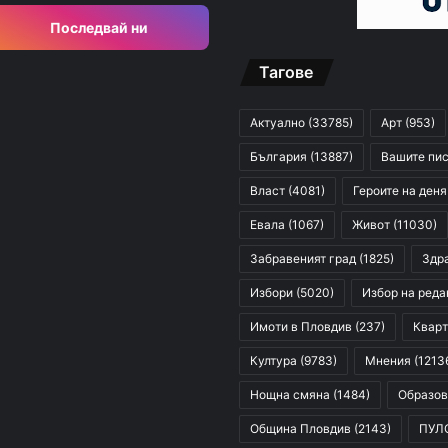
Последвай ни
Тагове
Актуално
(33785)
Арт
(953)
България
(13887)
Вашите пи
Власт
(4081)
Героите на деня
Евала
(1067)
Живот
(11030)
Забравеният град
(1825)
Здр
Избори
(5020)
Избор на реда
Имоти в Пловдив
(237)
Кварт
Култура
(9783)
Мнения
(1213
Нощна смяна
(1484)
Образов
Община Пловдив
(2143)
ПУЛ