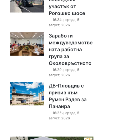
участък от
Рогошко шосе
16:34ч, сряда, 5
август, 2026
Заработи
междуведомстве
ната работна
група за
Околовръстното
16:29ч, сряда, 5
август, 2026
ДБ-Пловдив с
призив към
Румен Радев за
Панаира
16:25ч, сряда, 5
август, 2026