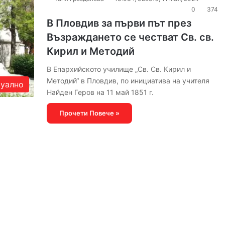
0
374
В Пловдив за първи път през
Възраждането се честват Св. св.
Кирил и Методий
В Епархийското училище „Св. Св. Кирил и
Методий“ в Пловдив, по инициатива на учителя
уално
Найден Геров на 11 май 1851 г.
Прочети Повече »