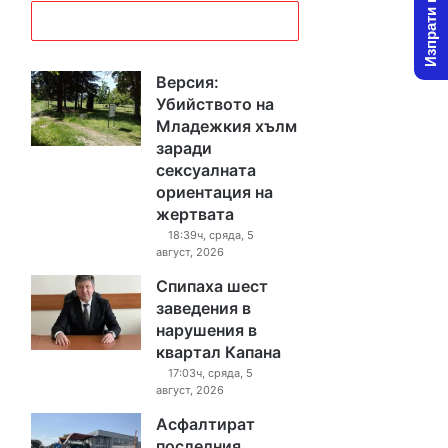
Изпрати новина
Версия:
Убийството на
Младежкия хълм
заради
сексуалната
ориентация на
жертвата
18:39ч, сряда, 5
август, 2026
Спипаха шест
заведения в
нарушения в
квартал Капана
17:03ч, сряда, 5
август, 2026
Асфалтират
последния