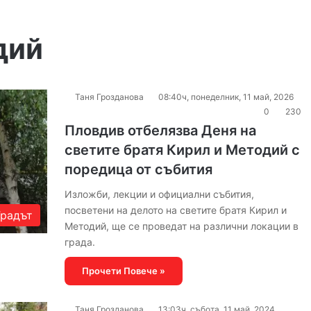
дий
Таня Грозданова
08:40ч, понеделник, 11 май, 2026
0
230
Пловдив отбелязва Деня на
светите братя Кирил и Методий с
поредица от събития
Изложби, лекции и официални събития,
посветени на делото на светите братя Кирил и
Градът
Методий, ще се проведат на различни локации в
града.
Прочети Повече »
Таня Грозданова
13:03ч, събота, 11 май, 2024