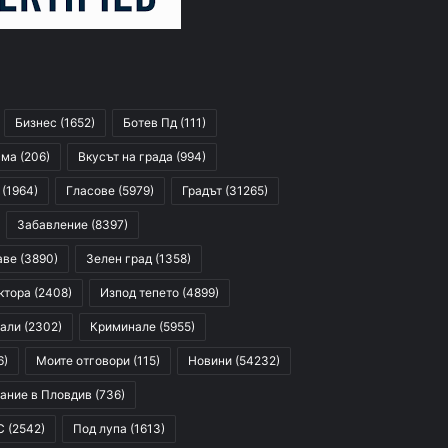
Бизнес
(1652)
Ботев Пд
(111)
сма
(206)
Вкусът на града
(994)
(1964)
Гласове
(5979)
Градът
(31265)
Забавление
(8397)
аве
(3890)
Зелен град
(1358)
ктора
(2408)
Изпод тепето
(4899)
али
(2302)
Криминале
(5955)
6)
Моите отговори
(115)
Новини
(54232)
ание в Пловдив
(736)
С
(2542)
Под лупа
(1613)