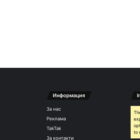
Информация
I
За нас
Th
Реклама
ex
opt
TakTak
to 
За контакти