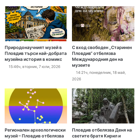
Природонаучният музей в
С вход свободен „Старинен
Пловдив търси най-добрата
Пловдив“ отбелязва
музейна история в комикс
Международния ден на
музеите
15:46ч, вторник, 7 юли, 2026
14:21ч, понеделник, 18 май,
2026
Регионален археологически
Пловдив отбелязва Деня на
музей – Пловдив отбелязва
светите братя Кирил и