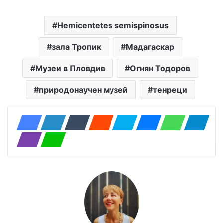
Hemicentetes semispinosus
зала Тропик
Мадагаскар
Музеи в Пловдив
Огнян Тодоров
природонаучен музей
тенреци