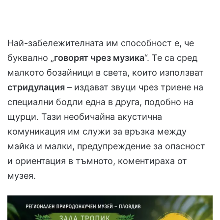
Най-забележителната им способност е, че
буквално „
говорят чрез музика
“. Те са сред
малкото бозайници в света, които използват
стридулация
– издават звуци чрез триене на
специални бодли една в друга, подобно на
щурци. Тази необичайна акустична
комуникация им служи за връзка между
майка и малки, предупреждение за опасност
и ориентация в тъмното, коментираха от
музея.