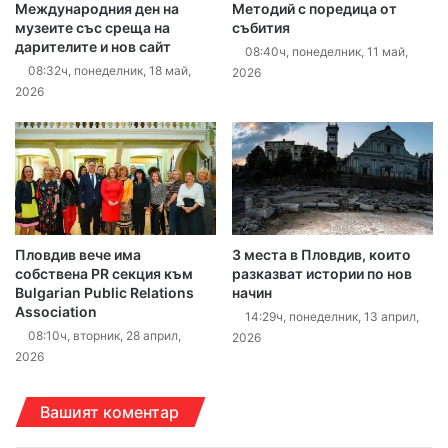
Международния ден на
Методий с поредица от
музеите със среща на
събития
дарителите и нов сайт
08:40ч, понеделник, 11 май,
08:32ч, понеделник, 18 май,
2026
2026
Пловдив вече има
3 места в Пловдив, които
собствена PR секция към
разказват истории по нов
Bulgarian Public Relations
начин
Association
14:29ч, понеделник, 13 април,
08:10ч, вторник, 28 април,
2026
2026
Вашият коментар