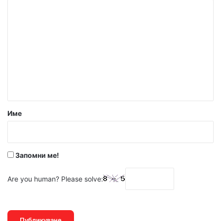
К
о
м
е
н
т
а
р
Име
:
*
Запомни ме!
Are you human? Please solve: