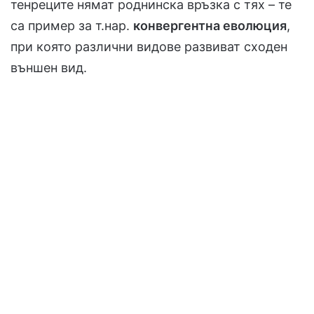
тенреците нямат роднинска връзка с тях – те
са пример за т.нар.
конвергентна еволюция
,
при която различни видове развиват сходен
външен вид.