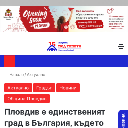
Търсене ...
Switch skin
М
Начало
/
Актуално
Актуално
Градът
Новини
Община Пловдив
Пловдив е единственият
град в България, където