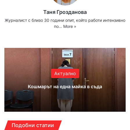
Таня Грозданова
Журналист с близо 30 години опит, който работи интензивно
по…
More »
Website
Facebook
X
YouTube
Instagram
Актуално
Кошмарът на една майка в съда
Подобни статии