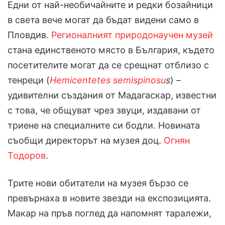
Едни от най-необичайните и редки бозайници
в света вече могат да бъдат видени само в
Пловдив.
Регионалният природонаучен музей
стана единственото място в България, където
посетителите могат да се срещнат отблизо с
тенреци (
Hemicentetes semispinosu
s
) –
удивителни създания от Мадагаскар, известни
с това, че общуват чрез звуци, издавани от
триене на специалните си бодли. Новината
съобщи директорът на музея доц.
Огнян
Тодоров
.
Трите нови обитатели на музея бързо се
превърнаха в новите звезди на експозицията.
Макар на пръв поглед да напомнят таралежи,