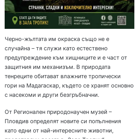
Черно-жълтата им окраска също не е
случайна – тя служи като естествено
предупреждение към хищниците и е част от
защитния им механизъм. В природата
тенреците обитават влажните тропически
гори на Мадагаскар, където се хранят основно
с насекоми и други безгръбначни.
От Регионален природонаучен музей –
Пловдив определят новите си попълнения
като едни от най-интересните животни,