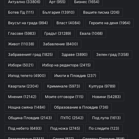
Актуално
(33806)
Арт
(955)
Бизнес
(1654)
Ботев Пд
(111)
България
(13910)
Вашите писма
(206)
Вкусът на града
(994)
Власт
(4084)
Героите на деня
(1964)
Гласове
(5983)
Градът
(31289)
Евала
(1068)
Живот
(11038)
Забавление
(8400)
Забравеният град
(1825)
Здраве
(3890)
Зелен град
(1358)
Избори
(5021)
Избор на редактора
(2415)
Изпод тепето
(4900)
Имоти в Пловдив
(237)
Квартали
(2304)
Криминале
(5973)
Култура
(9789)
Мнения
(12142)
Моите отговори
(115)
Новини
(54283)
Нощна смяна
(1484)
Образование в Пловдив
(736)
Община Пловдив
(2143)
ПУЛС
(2542)
Под лупа
(1613)
Под небето
(6493)
Под ножа
(2745)
По следите
(123)
Разследване
(1313)
Спорт
(827)
Спортен Пловдив
(818)