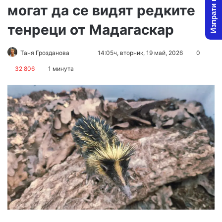
Изпрати новина
могат да се видят редките
тенреци от Мадагаскар
Follow
Send
Таня Грозданова
14:05ч, вторник, 19 май, 2026
0
on
an
32 806
1 минута
X
email