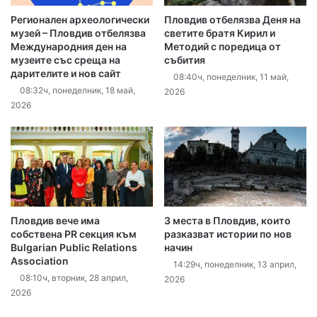
Регионален археологически
Пловдив отбелязва Деня на
музей – Пловдив отбелязва
светите братя Кирил и
Международния ден на
Методий с поредица от
музеите със среща на
събития
дарителите и нов сайт
08:40ч, понеделник, 11 май,
08:32ч, понеделник, 18 май,
2026
2026
Пловдив вече има
3 места в Пловдив, които
собствена PR секция към
разказват истории по нов
Bulgarian Public Relations
начин
Association
14:29ч, понеделник, 13 април,
08:10ч, вторник, 28 април,
2026
2026