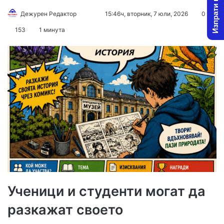
Изпрати новина
Follow
Send
Дежурен Редактор
15:46ч, вторник, 7 юли, 2026
0
on
an
153
1 минута
X
email
Ученици и студенти могат да
разкажат своето