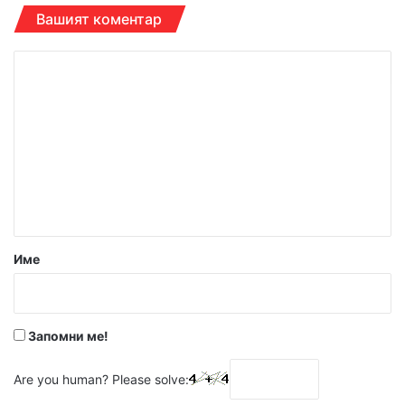
Вашият коментар
К
о
м
е
н
т
а
р
Име
:
*
Запомни ме!
Are you human? Please solve: