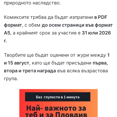
природното наследство.
Комиксите трябва да бъдат изпратени
в PDF
формат
, с обем
до осем страници във формат
А5
, а крайният срок за участие е
31 юли 2026
г.
Творбите ще бъдат оценени от жури между
1
и 15 август
, като ще бъдат присъдени
първа,
втора и трета награда
във всяка възрастова
група.