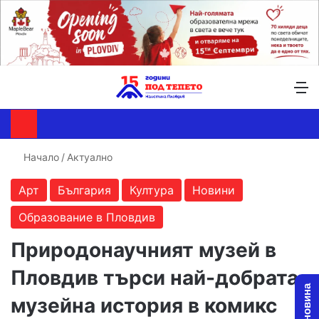
Търсене ...
Switch skin
М
Начало
/
Актуално
Арт
България
Култура
Новини
Образование в Пловдив
Природонаучният музей в
Пловдив търси най-добрата
музейна история в комикс