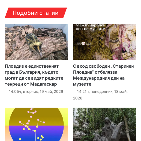
Подобни статии
Пловдив е единственият
С вход свободен „Старинен
град в България, където
Пловдив“ отбелязва
могат да се видят редките
Международния ден на
тенреци от Мадагаскар
музеите
14:05ч, вторник, 19 май, 2026
14:21ч, понеделник, 18 май,
2026