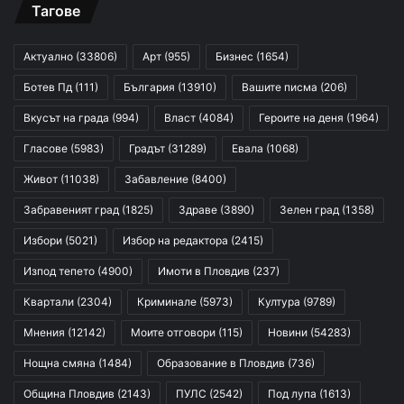
Тагове
Актуално
(33806)
Арт
(955)
Бизнес
(1654)
Ботев Пд
(111)
България
(13910)
Вашите писма
(206)
Вкусът на града
(994)
Власт
(4084)
Героите на деня
(1964)
Гласове
(5983)
Градът
(31289)
Евала
(1068)
Живот
(11038)
Забавление
(8400)
Забравеният град
(1825)
Здраве
(3890)
Зелен град
(1358)
Избори
(5021)
Избор на редактора
(2415)
Изпод тепето
(4900)
Имоти в Пловдив
(237)
Квартали
(2304)
Криминале
(5973)
Култура
(9789)
Мнения
(12142)
Моите отговори
(115)
Новини
(54283)
Нощна смяна
(1484)
Образование в Пловдив
(736)
Община Пловдив
(2143)
ПУЛС
(2542)
Под лупа
(1613)