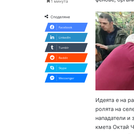
1 минута
Споделяне
Facebook
LinkedIn
Tumblr
Reddit
Skype
Messenger
Идеята е на р
ролята на сел
нападатели и 
кмета Октай Ч