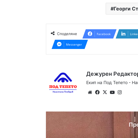
Георги С
Споделяне
Facebook
Linke
Messenger
Дежурен Редакто
Екип на Под Тепето - Н
Website
Facebook
X
YouTube
Instag
Пр