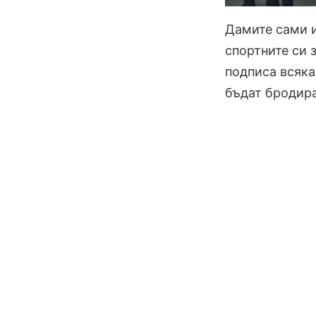
Дамите сами и
спортните си 
подписа всяка
бъдат бродира