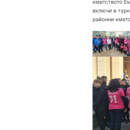
кметството Е
включи в турн
районни кметс