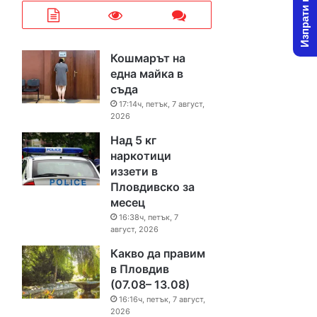
Изпрати новина
Кошмарът на
една майка в
съда
17:14ч, петък, 7 август,
2026
Над 5 кг
наркотици
иззети в
Пловдивско за
месец
16:38ч, петък, 7
август, 2026
Какво да правим
в Пловдив
(07.08– 13.08)
16:16ч, петък, 7 август,
2026