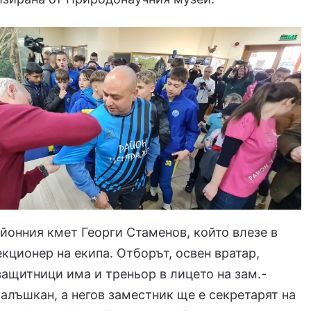
айонния кмет Георги Стаменов, който влезе в
екционер на екипа. Отборът, освен вратар,
защитници има и треньор в лицето на зам.-
алъшкан, а негов заместник ще е секретарят на