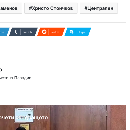
таменов
Христо Стоичков
Централен
dIn
Tumblr
Reddit
Skype
р
аистина Пловдив
ram
очети следващото