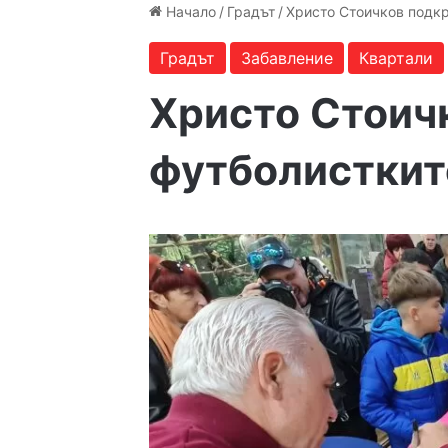
Начало
/
Градът
/
Христо Стоичков подкр
Градът
Забавление
Квартали
Христо Стоич
футболисткит