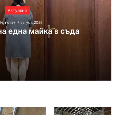
Актуално
4ч, петък, 7 август, 2026
а една майка в съда
 2026
айка в съда
 2026
иззети в Пловдивско за месец