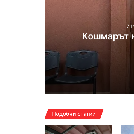
17:1
Кошмарът н
17:14ч, петък, 7 август,
Кошмарът на една м
16:38ч, петък, 7 август,
Подобни статии
Над 5 кг наркотици 