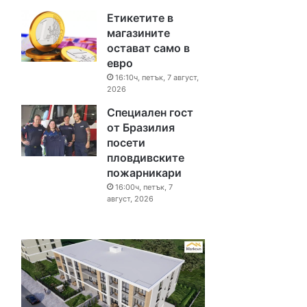
Етикетите в
магазините
остават само в
евро
16:10ч, петък, 7 август,
2026
Специален гост
от Бразилия
посети
пловдивските
пожарникари
16:00ч, петък, 7
август, 2026