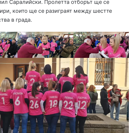
мил Саралийски. Пролетта отборът ще се
ири, които ще се разиграят между шестте
тва в града.