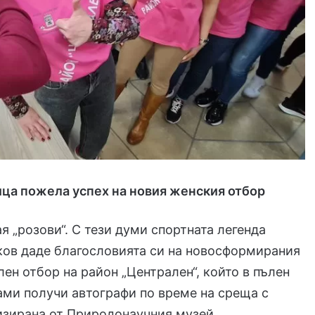
ица пожела успех на новия женския отбор
ая „розови“. С тези думи спортната легенда
ков даде благословията си на новосформирания
ен отбор на район „Централен“, който в пълен
дами получи автографи по време на среща с
изирана от Природонаучния музей.