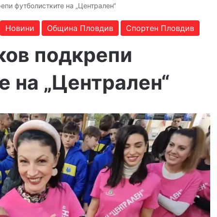
епи футболистките на „Централен“
Новини
Община Пловдив
Спортен Пловдив
ков подкрепи
е на „Централен“