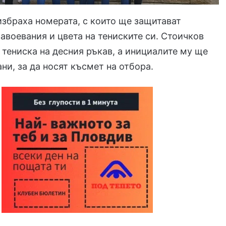
збраха номерата, с които ще защитават
завоевания и цвета на тениските си. Стоичков
 тениска на десния ръкав, а инициалите му ще
ни, за да носят късмет на отбора.