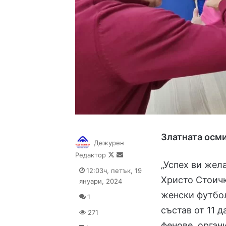
Златната осм
Дежурен
Follow
Send
Редактор
„Успех ви жел
on
an
12:03ч, петък, 19
X
email
Христо Стоич
януари, 2024
женски футбол
1
състав от 11 
271
фенове, орган