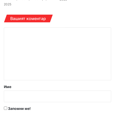
2025
Вашият коментар
К
о
м
е
н
т
а
р
Име
:
*
Запомни ме!