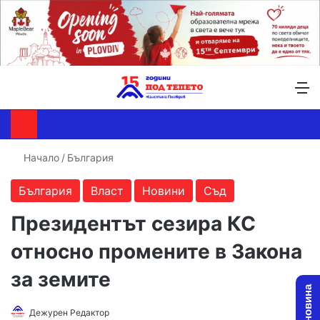
Търсене ...
Switch skin
М
Начало
/
България
България
Власт
Новини
Съд
Президентът сезира КС
относно промените в Закона
за земите
Follow
Send
Дежурен Редактор