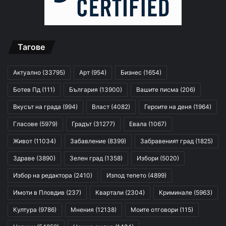
Тагове
Актуално
(33795)
Арт
(954)
Бизнес
(1654)
Ботев Пд
(111)
България
(13900)
Вашите писма
(206)
Вкусът на града
(994)
Власт
(4082)
Героите на деня
(1964)
Гласове
(5979)
Градът
(31277)
Евала
(1067)
Живот
(11034)
Забавление
(8399)
Забравеният град
(1825)
Здраве
(3890)
Зелен град
(1358)
Избори
(5020)
Избор на редактора
(2410)
Изпод тепето
(4899)
Имоти в Пловдив
(237)
Квартали
(2304)
Криминале
(5963)
Култура
(9786)
Мнения
(12138)
Моите отговори
(115)