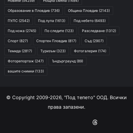
Новини
(54259)
Нощна смяна
(1484)
Образование в Пловдив
(736)
Община Пловдив
(2143)
ПУЛС
(2542)
Под лупа
(1613)
Под небето
(6493)
Под ножа
(2745)
По следите
(123)
Разследване
(1312)
Спорт
(827)
Спортен Пловдив
(817)
Съд
(2907)
Темида
(2817)
Туризъм
(323)
Фотогалерия
(174)
Фоторепортаж
(247)
Ъндърграунд
(89)
вашите снимки
(133)
© Copyright 2009-2026, "Под тепето" ООД. Всички
права запазени.
Facebook
YouTube
Instagram
RSS
Threads