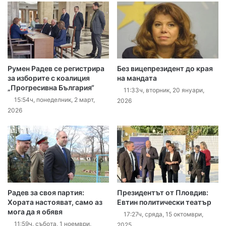
Румен Радев се регистрира
Без вицепрезидент до края
за изборите с коалиция
на мандата
„Прогресивна България“
11:33ч, вторник, 20 януари,
15:54ч, понеделник, 2 март,
2026
2026
Радев за своя партия:
Президентът от Пловдив:
Хората настояват, само аз
Евтин политически театър
мога да я обявя
17:27ч, сряда, 15 октомври,
11:59ч, събота, 1 ноември,
2025