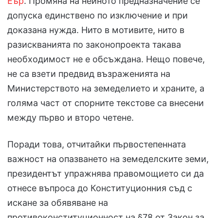
Еър
. Промяна на нейното предназначение се
допуска единствено по изключение и при
доказана нужда. Нито в мотивите, нито в
разискванията по законопроекта такава
необходимост не е обсъждана. Нещо повече,
не са взети предвид възраженията на
Министерството на земеделието и храните, а
голяма част от спорните текстове са внесени
между първо и второ четене.
Поради това, отчитайки първостепенната
важност на опазването на земеделските земи,
президентът упражнява правомощието си да
отнесе въпроса до Конституционния съд с
искане за обявяване на
противоконституционност на §78 от Закон за