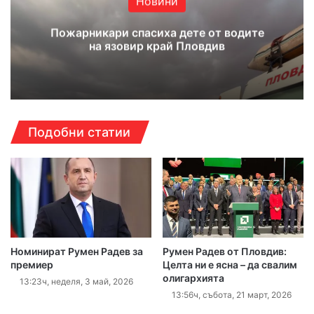
Новини
Пожарникари спасиха дете от водите
на язовир край Пловдив
Подобни статии
Номинират Румен Радев за
Румен Радев от Пловдив:
премиер
Целта ни е ясна – да свалим
олигархията
13:23ч, неделя, 3 май, 2026
13:56ч, събота, 21 март, 2026