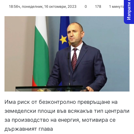
Изпрати новина
on
an
18:56ч, понеделник, 16 октомври, 2023
0
178
1 минута
X
email
Има риск от безконтролно превръщане на
земеделски площи във всякакъв тип централи
за производство на енергия, мотивира се
държавният глава