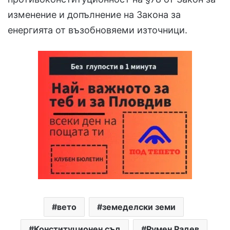
изменение и допълнение на Закона за
енергията от възобновяеми източници.
вето
земеделски земи
Конституционен съд
Румен Радев