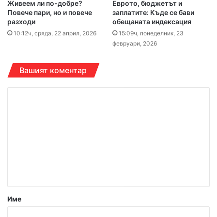
Живеем ли по-добре?
Еврото, бюджетът и
Повече пари, но и повече
заплатите: Къде се бави
разходи
обещаната индексация
10:12ч, сряда, 22 април, 2026
15:09ч, понеделник, 23
февруари, 2026
Вашият коментар
К
о
м
е
н
т
а
р
Име
: