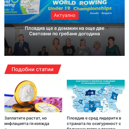
Актуално
Пловдив ще е домакин на още две
Световни по гребане догодина
Подобни статии
Заплатите растат, но
Пловдив е сред лидерите в
инфлацията ги изяжда
страната по осигуреност с
болнични легла и лекари