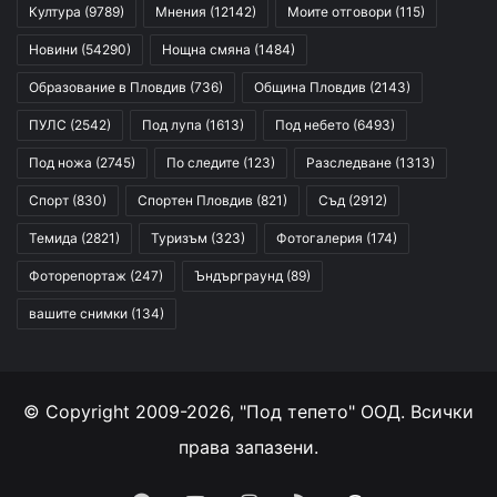
Култура
(9789)
Мнения
(12142)
Моите отговори
(115)
Новини
(54290)
Нощна смяна
(1484)
Образование в Пловдив
(736)
Община Пловдив
(2143)
ПУЛС
(2542)
Под лупа
(1613)
Под небето
(6493)
Под ножа
(2745)
По следите
(123)
Разследване
(1313)
Спорт
(830)
Спортен Пловдив
(821)
Съд
(2912)
Темида
(2821)
Туризъм
(323)
Фотогалерия
(174)
Фоторепортаж
(247)
Ъндърграунд
(89)
вашите снимки
(134)
© Copyright 2009-2026, "Под тепето" ООД. Всички
права запазени.