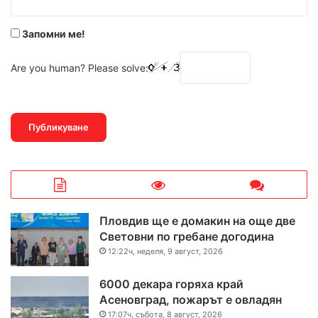
*
Запомни ме!
Are you human? Please solve:
Пловдив ще е домакин на още две
Световни по гребане догодина
12:22ч, неделя, 9 август, 2026
6000 декара горяха край
Асеновград, пожарът е овладян
17:07ч, събота, 8 август, 2026