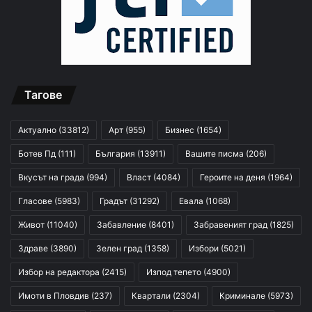
Тагове
Актуално
(33812)
Арт
(955)
Бизнес
(1654)
Ботев Пд
(111)
България
(13911)
Вашите писма
(206)
Вкусът на града
(994)
Власт
(4084)
Героите на деня
(1964)
Гласове
(5983)
Градът
(31292)
Евала
(1068)
Живот
(11040)
Забавление
(8401)
Забравеният град
(1825)
Здраве
(3890)
Зелен град
(1358)
Избори
(5021)
Избор на редактора
(2415)
Изпод тепето
(4900)
Имоти в Пловдив
(237)
Квартали
(2304)
Криминале
(5973)