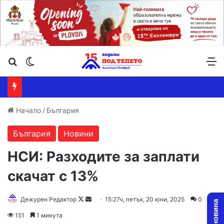
Търсене ...
Switch skin
М
Начало
/
България
България
Новини
НСИ: Разходите за заплати
скачат с 13%
Follow
Send
Дежурен Редактор
15:27ч, петък, 20 юни, 2025
0
on
an
151
1 минута
X
email