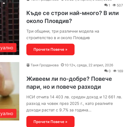
1
507
Къде се строи най-много? В или
около Пловдив?
Три общини, три различни модела на
строителство в и около Пловдив
уално
Прочети Повече »
Таня Грозданова
10:12ч, сряда, 22 април, 2026
0
169
Живеем ли по-добре? Повече
пари, но и повече разходи
НСИ отчита 14 403 лв. среден доход и 12 661 лв.
разход на човек през 2025 г., като реалните
доходи растат с 9.7% за година…
уално
Прочети Повече »