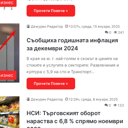
Бизнес
Прочети Повече »
Дежурен Редактор
13:07ч, сряда, 15 януари, 2025
0
241
Съобщиха годишната инфлация
за декември 2024
В края на м. г. най-голям е скокът в цените на
стоките и услугите в секторите: Развлечения и
култура с 5,9 на сто и Транспорт…
Бизнес
Прочети Повече »
Дежурен Редактор
12:29ч, сряда, 8 януари, 2025
0
133
НСИ: Търговският оборот
нараства с 6,8 % спрямо ноември