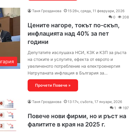
Таня Грозданова
15:26ч, сряда, 11 февруари, 2026
0
208
Цените нагоре, токът по-скъп,
инфлацията над 40% за пет
години
Депутатите изслушаха НСИ, КЗК и КЗП за ръста
на стоките и услугите, ефекта от еврото и
гария
увеличеното потребление на електроенергия
Натрупаната инфлация в България за…
Прочети Повече »
Таня Грозданова
13:17ч, събота, 17 януари, 2026
1
197
Повече нови фирми, но и ръст на
фалитите в края на 2025 г.