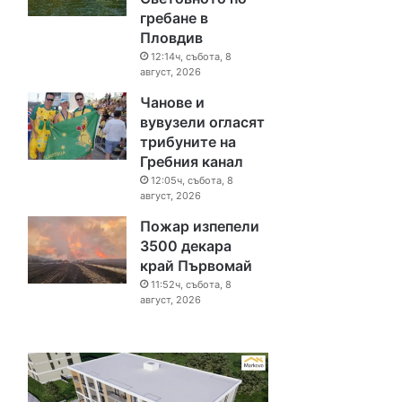
гребане в
Пловдив
12:14ч, събота, 8
август, 2026
Чанове и
вувузели огласят
трибуните на
Гребния канал
12:05ч, събота, 8
август, 2026
Пожар изпепели
3500 декара
край Първомай
11:52ч, събота, 8
август, 2026