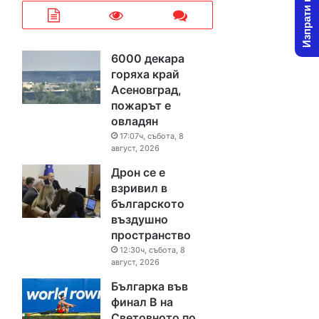
Изпрати новина
6000 декара
горяха край
Асеновград,
пожарът е
овладян
17:07ч, събота, 8
август, 2026
Дрон се е
взривил в
българското
въздушно
пространство
12:30ч, събота, 8
август, 2026
Българка във
финал B на
Световното по