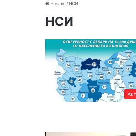
Начало
/
НСИ
НСИ
Акт