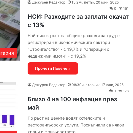
Дежурен Редактор
15:27ч, петък, 20 юни, 2025
0
151
НСИ: Разходите за заплати скачат
с 13%
Най-висок ръст на общите разходи за труд е
регистриран в икономическите сектори
"Строителство" - с 19,7% и "Операции с
гария
недвижими имоти" - с 19,2%
Прочети Повече »
Дежурен Редактор
08:30ч, вторник, 17 юни, 2025
0
176
Близо 4 на 100 инфлация през
май
По ръст на цените водят хотелските и
ресторантьорски услуги. Поскъпнали са някои
храни и фризьорството