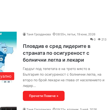
Таня Грозданова
08:55ч, петък, 19 юни, 2026
0
213
Пловдив е сред лидерите в
страната по осигуреност с
болнични легла и лекари
Гардът под тепетата е на трето място в
България по осигуреност с болнични легла, на
уално
второ по брой лекари на глава от населението и
лидер…
Прочети Повече »
Таня Грозданова
09:22ч, вторник, 5 май, 2026