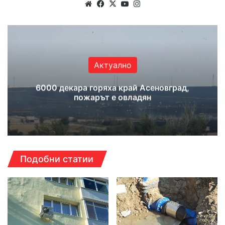
Website
Facebook
X
YouTube
Instagram
Актуално
6000 декара горяха край Асеновград,
пожарът е овладян
Подобни статии