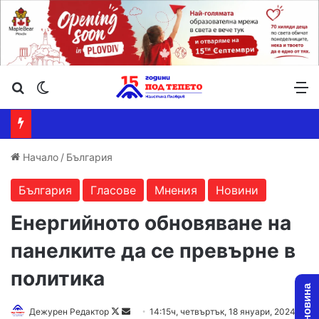
Търсене ...
Switch skin
М
Начало
/
България
България
Гласове
Мнения
Новини
Енергийното обновяване на
панелките да се превърне в
политика
Follow
Send
Дежурен Редактор
14:15ч, четвъртък, 18 януари, 2024