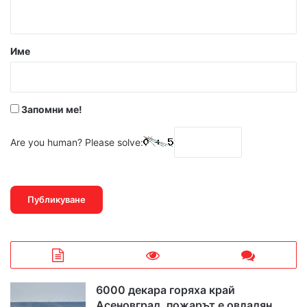
т
а
р
Име
:
*
Запомни ме!
Are you human? Please solve:
6000 декара горяха край
Асеновград, пожарът е овладян