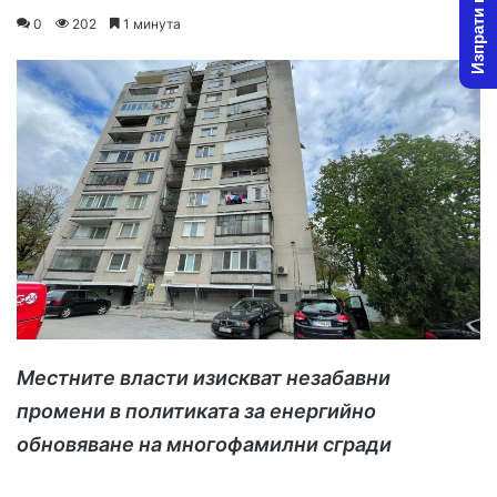
Изпрати новина
on
an
0
202
1 минута
X
email
Местните власти изискват незабавни
промени в политиката за енергийно
обновяване на многофамилни сгради