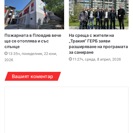
Пожарната в Пловдив вече
На среща с жители на
ще се отоплява и със
„Тракия“ ГЕРБ заяви
слънце
разширяване на програмата
за саниране
13:35ч, понеделник, 22 юни,
11:27ч, сряда, 8 април, 2026
2026
Вашият коментар
К
о
м
е
н