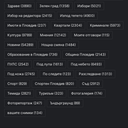
Здраве
(3890)
Зелен град
(1358)
Избори
(5021)
Избор на редактора
(2415)
Изпод тепето
(4900)
Имоти в Пловдив
(237)
Квартали
(2304)
Криминале
(5973)
Култура
(9789)
Мнения
(12142)
Моите отговори
(115)
Новини
(54289)
Нощна смяна
(1484)
Образование в Пловдив
(736)
Община Пловдив
(2143)
ПУЛС
(2542)
Под лупа
(1613)
Под небето
(6493)
Под ножа
(2745)
По следите
(123)
Разследване
(1313)
Спорт
(829)
Спортен Пловдив
(820)
Съд
(2912)
Темида
(2821)
Туризъм
(323)
Фотогалерия
(174)
Фоторепортаж
(247)
Ъндърграунд
(89)
вашите снимки
(134)