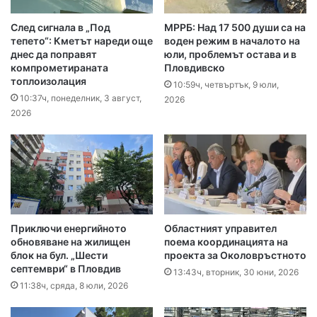
След сигнала в „Под
МРРБ: Над 17 500 души са на
тепето“: Кметът нареди още
воден режим в началото на
днес да поправят
юли, проблемът остава и в
компрометираната
Пловдивско
топлоизолация
10:59ч, четвъртък, 9 юли,
10:37ч, понеделник, 3 август,
2026
2026
Приключи енергийното
Областният управител
обновяване на жилищен
поема координацията на
блок на бул. „Шести
проекта за Околовръстното
септември“ в Пловдив
13:43ч, вторник, 30 юни, 2026
11:38ч, сряда, 8 юли, 2026