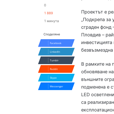
0
Проектът е р
1 889
„Подкрепа за
1 минута
сграден фонд 
Пловдив – рай
Споделяне
инвестицията 
Facebook
безвъзмездна
LinkedIn
Tumblr
В рамките на 
Reddit
обновяване на
Skype
външните огр
подменена е с
Messenger
LED осветлени
са реализиран
експлоатацио