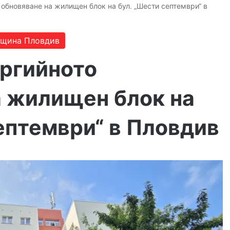
обновяване на жилищен блок на бул. „Шести септември“ в
щина Пловдив
ргийното
а жилищен блок на
ептември“ в Пловдив