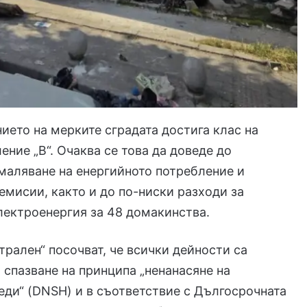
ието на мерките сградата достига клас на
ение „В“. Очаква се това да доведе до
маляване на енергийното потребление и
емисии, както и до по-ниски разходи за
лектроенергия за 48 домакинства.
трален“ посочват, че всички дейности са
 спазване на принципа „ненанасяне на
еди“ (DNSH) и в съответствие с Дългосрочната