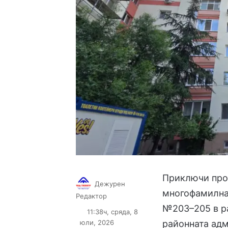
Приключи прое
Дежурен
многофамилнат
Follow
Send
Редактор
on
an
№203–205 в ра
11:38ч, сряда, 8
X
email
юли, 2026
районната ад