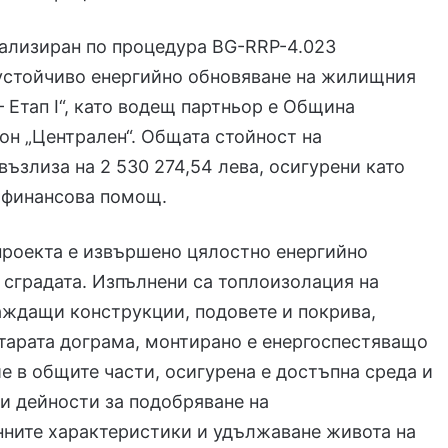
еализиран по процедура BG-RRP-4.023
 устойчиво енергийно обновяване на жилищния
– Етап I“, като водещ партньор е Община
он „Централен“. Общата стойност на
възлиза на 2 530 274,54 лева, осигурени като
 финансова помощ.
проекта е извършено цялостно енергийно
 сградата. Изпълнени са топлоизолация на
аждащи конструкции, подовете и покрива,
тарата дограма, монтирано е енергоспестяващо
е в общите части, осигурена е достъпна среда и
и дейности за подобряване на
нните характеристики и удължаване живота на