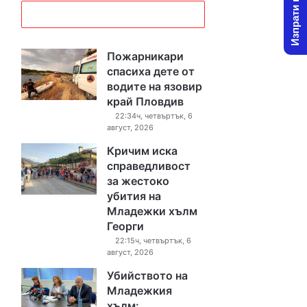
Изпрати новина
Пожарникари
спасиха дете от
водите на язовир
край Пловдив
22:34ч, четвъртък, 6
август, 2026
Кричим иска
справедливост
за жестоко
убития на
Младежки хълм
Георги
22:15ч, четвъртък, 6
август, 2026
Убийството на
Младежкия
хълм: