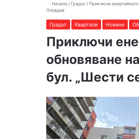
Начало
/
Градът
/
Приключи енергийното 
Пловдив
Градът
Квартали
Новини
Об
Приключи ене
обновяване н
бул. „Шести с