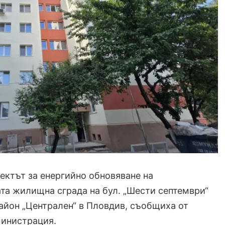
ктът за енергийно обновяване на
а жилищна сграда на бул. „Шести септември“
йон „Централен“ в Пловдив, съобщиха от
министрация.