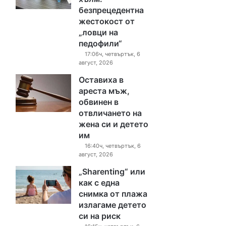
безпрецедентна
жестокост от
„ловци на
педофили“
17:06ч, четвъртък, 6
август, 2026
Оставиха в
ареста мъж,
обвинен в
отвличането на
жена си и детето
им
16:40ч, четвъртък, 6
август, 2026
„Sharenting“ или
как с една
снимка от плажа
излагаме детето
си на риск