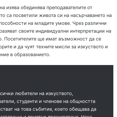
на изява обединява преподавателите от
ито са посветили живота си на насърчаването на
пособности на младите умове. Чрез различни
разяват своите индивидуални интерпретации на
о. Посетителите ще имат възможност да се
орите и да чуят техните мисли за изкуството и
ение в образованието.
сички любители на изкуството,
атели, студенти и членове на общността
стват на това събитие, което обещава да
гатяващо и приятно преживяване. Нека