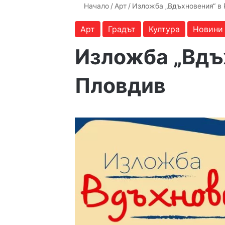
Начало
/
Арт
/
Изложба „Вдъхновения“ в
Арт
Градът
Култура
Новини
Изложба „Вдъ
Пловдив