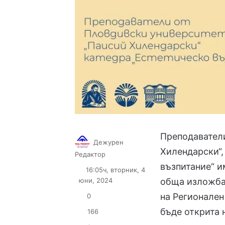
Преподавател
Дежурен
Хилендарски“,
Follow
Send
Редактор
on
an
възпитание“ и
16:05ч, вторник, 4
X
email
юни, 2024
обща изложба
на Регионален
0
бъде открита н
166