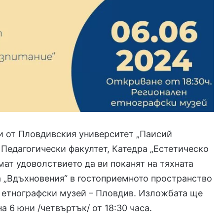
и от Пловдивския университет „Паисий
 Педагогически факултет, Катедра „Естетическо
мат удоволствието да ви поканят на тяхната
 „Вдъхновения“ в гостоприемното пространство
 етнографски музей – Пловдив. Изложбата ще
а 6 юни /четвъртък/ от 18:30 часа.