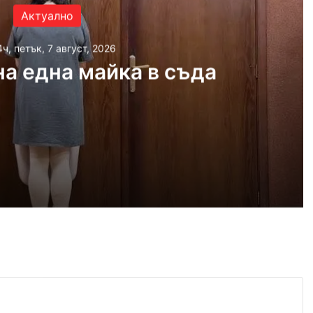
Актуално
4ч, петък, 7 август, 2026
а една майка в съда
 2026
айка в съда
 2026
иззети в Пловдивско за месец