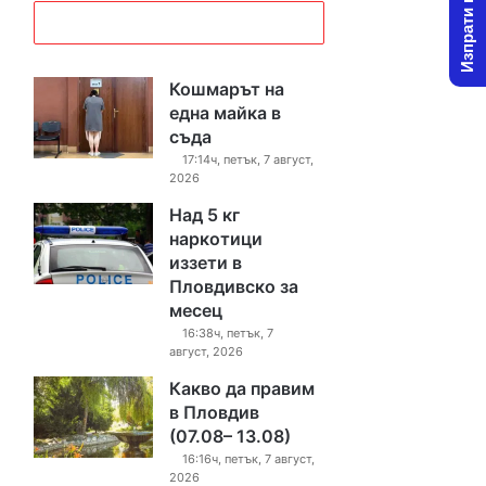
Изпрати новина
Кошмарът на
една майка в
съда
17:14ч, петък, 7 август,
2026
Над 5 кг
наркотици
иззети в
Пловдивско за
месец
16:38ч, петък, 7
август, 2026
Какво да правим
в Пловдив
(07.08– 13.08)
16:16ч, петък, 7 август,
2026