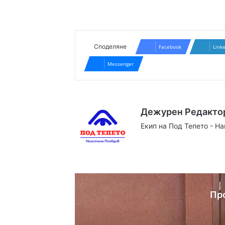
Споделяне
Facebook
Link
Messenger
Дежурен Редакто
Екип на Под Тепето - Н
Website
Facebook
X
YouTube
Instag
Пр