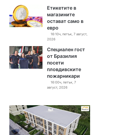
Етикетите в
магазините
остават само в
евро
16:10ч, петък, 7 август,
2026
Специален гост
от Бразилия
посети
пловдивските
пожарникари
16:00ч, петък, 7
август, 2026