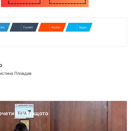
edIn
Tumblr
Reddit
Skype
р
аистина Пловдив
ram
очети следващото