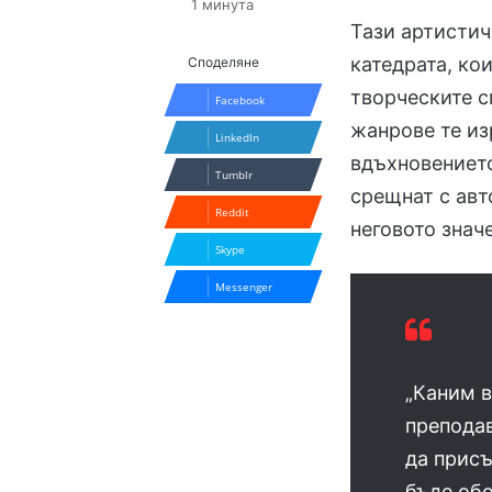
1 минута
Тази артистич
катедрата, ко
Споделяне
творческите с
Facebook
жанрове те из
LinkedIn
вдъхновениет
Tumblr
срещнат с авт
Reddit
неговото знач
Skype
Messenger
„Каним в
преподав
да присъ
бъде обо