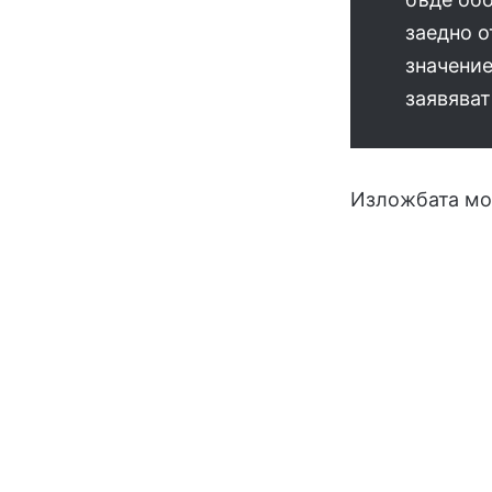
заедно о
значение
заявяват
Изложбата мож