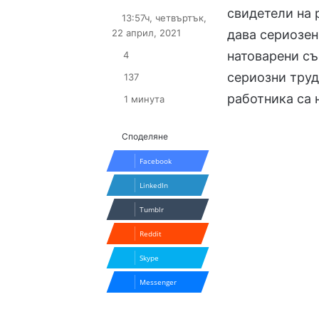
on
an
свидетели на 
13:57ч, четвъртък,
X
email
22 април, 2021
дава сериозен
натоварени съ
4
сериозни труд
137
работника са 
1 минута
Споделяне
Facebook
LinkedIn
Tumblr
Reddit
Skype
Messenger