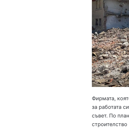
Фирмата, коят
за работата с
съвет. По пла
строителство 