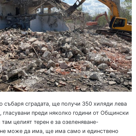
о събаря сградата, ще получи 350 хиляди лева
и, гласувани преди няколко години от Общински
н там целият терен е за озеленяване-
не може да има, ще има само и единствено