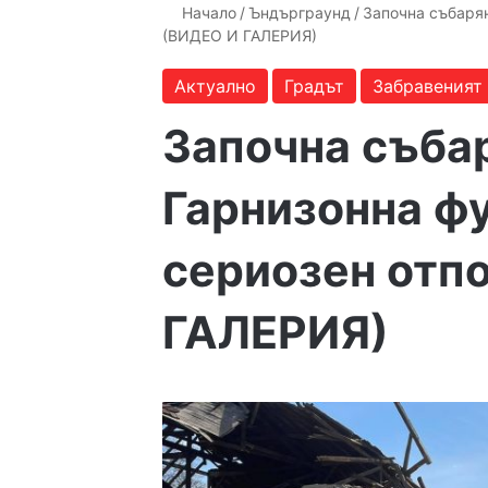
Начало
/
Ъндърграунд
/
Започна събарян
(ВИДЕО И ГАЛЕРИЯ)
Актуално
Градът
Забравеният
Започна съба
Гарнизонна фу
сериозен отп
ГАЛЕРИЯ)