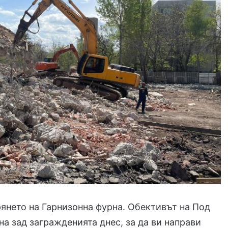
янето на Гарнизонна фурна. Обективът на Под
на зад загражденията днес, за да ви направи