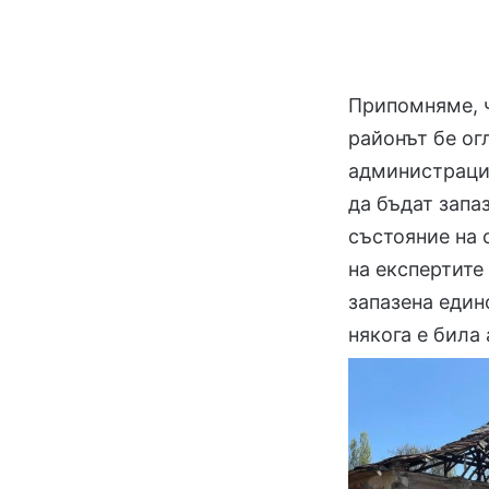
Припомняме, ч
районът бе ог
администрация
да бъдат запа
състояние на 
на експертите
запазена един
някога е била 