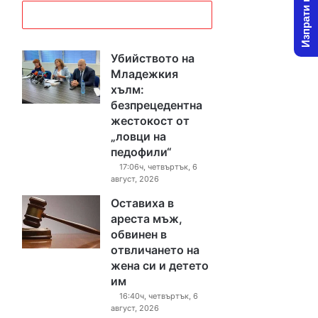
Изпрати новина
Убийството на
Младежкия
хълм:
безпрецедентна
жестокост от
„ловци на
педофили“
17:06ч, четвъртък, 6
август, 2026
Оставиха в
ареста мъж,
обвинен в
отвличането на
жена си и детето
им
16:40ч, четвъртък, 6
август, 2026