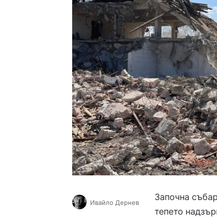
Започна събар
Ивайло Дернев
тепето надзър
Follow
Send