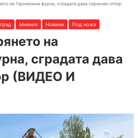
ето на Гарнизонна фурна, сградата дава сериозен отпор
 град
Мнения
Новини
Под ножа
рянето на
рна, сградата дава
ор (ВИДЕО И