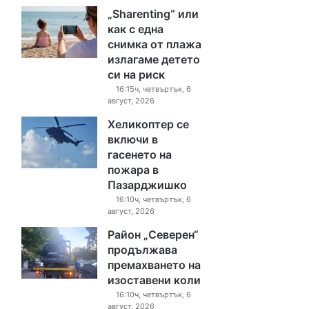
„Sharenting“ или
как с една
снимка от плажа
излагаме детето
си на риск
16:15ч, четвъртък, 6
август, 2026
Хеликоптер се
включи в
гасенето на
пожара в
Пазарджишко
16:10ч, четвъртък, 6
август, 2026
Район „Северен“
продължава
премахването на
изоставени коли
16:10ч, четвъртък, 6
август, 2026