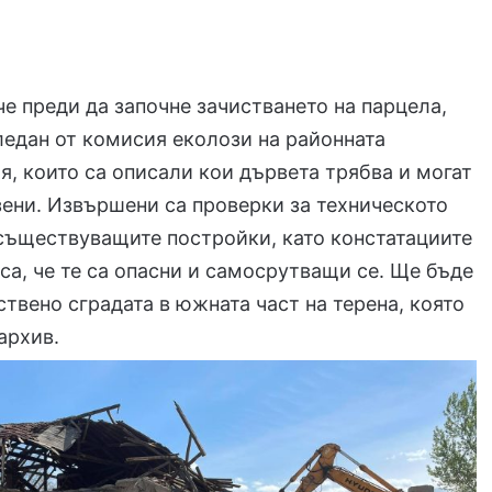
е преди да започне зачистването на парцела,
ледан от комисия еколози на районната
, които са описали кои дървета трябва и могат
зени. Извършени са проверки за техническото
съществуващите постройки, като констатациите
 са, че те са опасни и самосрутващи се. Ще бъде
ствено сградата в южната част на терена, която
архив.