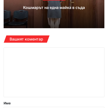
Кошмарът на една майка в съда
Вашият коментар
К
о
м
е
н
т
а
р
Име