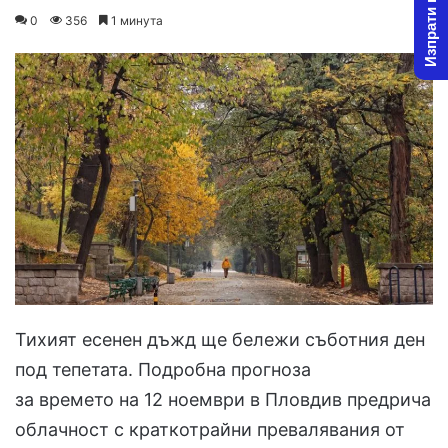
Изпрати новина
on
an
0
356
1 минута
X
email
Тихият есенен дъжд ще бележи съботния ден
под тепетата. Подробна прогноза
за времето на 12 ноември в Пловдив предрича
облачност с краткотрайни превалявания от