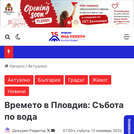
Търсене ...
Switch skin
М
Начало
/
Актуално
Актуално
България
Градът
Живот
Новини
Времето в Пловдив: Събота
по вода
Follow
Send
Дежурен Редактор
07:00ч, събота, 12 ноември, 2022