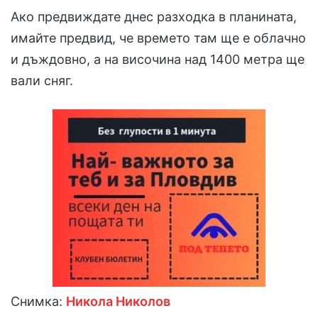
Ако предвиждате днес разходка в планината,
имайте предвид, че времето там ще е облачно
и дъждовно, а на височина над 1400 метра ще
вали сняг.
Снимка:
Никола Николов