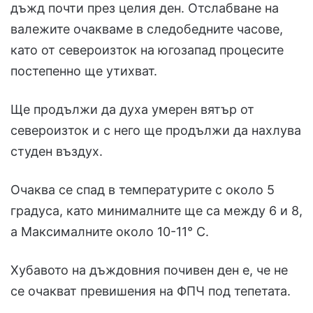
дъжд почти през целия ден. Отслабване на
валежите очакваме в следобедните часове,
като от североизток на югозапад процесите
постепенно ще утихват.
Ще продължи да духа умерен вятър от
североизток и с него ще продължи да нахлува
студен въздух.
Очаква се спад в температурите с около 5
градуса, като минималните ще са между 6 и 8,
а Максималните около 10-11° С.
Хубавото на дъждовния почивен ден е, че не
се очакват превишения на ФПЧ под тепетата.