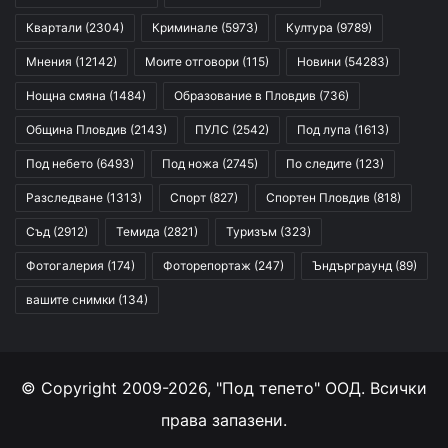
Квартали
(2304)
Криминале
(5973)
Култура
(9789)
Мнения
(12142)
Моите отговори
(115)
Новини
(54283)
Нощна смяна
(1484)
Образование в Пловдив
(736)
Община Пловдив
(2143)
ПУЛС
(2542)
Под лупа
(1613)
Под небето
(6493)
Под ножа
(2745)
По следите
(123)
Разследване
(1313)
Спорт
(827)
Спортен Пловдив
(818)
Съд
(2912)
Темида
(2821)
Туризъм
(323)
Фотогалерия
(174)
Фоторепортаж
(247)
Ъндърграунд
(89)
вашите снимки
(134)
© Copyright 2009-2026, "Под тепето" ООД. Всички
права запазени.