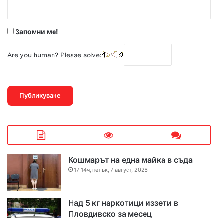
:
*
Запомни ме!
Are you human? Please solve:
Кошмарът на една майка в съда
17:14ч, петък, 7 август, 2026
Над 5 кг наркотици иззети в
Пловдивско за месец