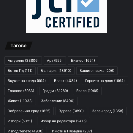
Тагове
Актуално
(33806)
Арт
(955)
Бизнес
(1654)
Ботев Пд
(111)
България
(13910)
Вашите писма
(206)
Вкусът на града
(994)
Власт
(4084)
Героите на деня
(1964)
Гласове
(5983)
Градът
(31289)
Евала
(1068)
Живот
(11038)
Забавление
(8400)
Забравеният град
(1825)
Здраве
(3890)
Зелен град
(1358)
Избори
(5021)
Избор на редактора
(2415)
Изпод тепето
(4900)
Имоти в Пловдив
(237)