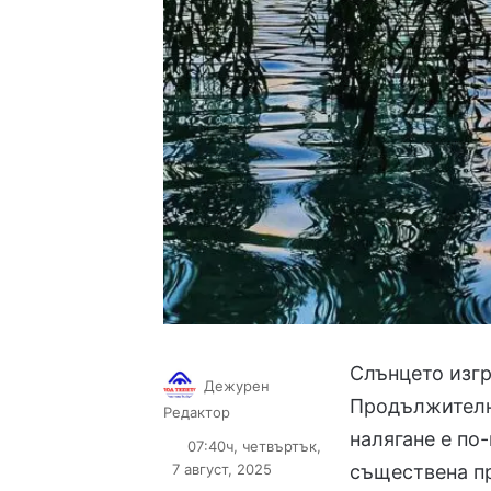
Слънцето изгря
Дежурен
Продължително
Follow
Send
Редактор
on
an
налягане е по
07:40ч, четвъртък,
X
email
7 август, 2025
съществена п