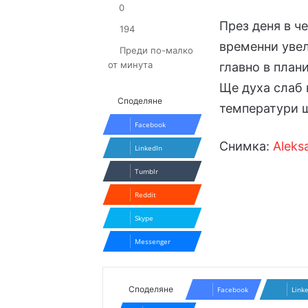
0
През деня в ч
194
временни увел
Преди по-малко
от минута
главно в план
Ще духа слаб 
Споделяне
температури щ
Facebook
Снимка:
Aleks
LinkedIn
Tumblr
Reddit
Skype
Messenger
Споделяне
Facebook
Link