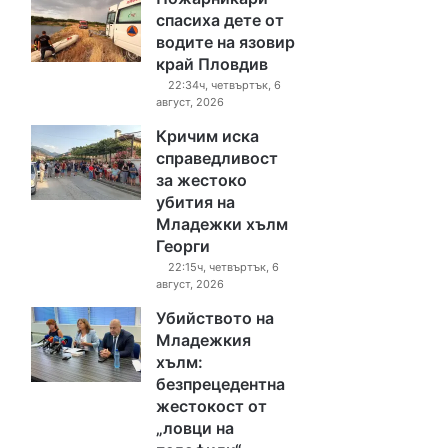
спасиха дете от
водите на язовир
край Пловдив
22:34ч, четвъртък, 6
август, 2026
Кричим иска
справедливост
за жестоко
убития на
Младежки хълм
Георги
22:15ч, четвъртък, 6
август, 2026
Убийството на
Младежкия
хълм:
безпрецедентна
жестокост от
„ловци на