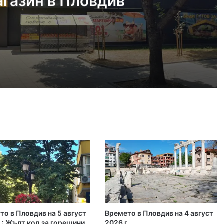
агазин в Пловдив
 2026
рва помощ пред магазин в Пловдив
 2026
Времето в Пловдив на 7 август 2026 г.: оранжев код за жега, температурите стигат до 41 градуса
густ, 2026
Пожарникари спасиха дете от водите на язовир край Пловдив
то в Пловдив на 5 август
Времето в Пловдив на 4 август
густ, 2026
.: Жълт код за горещини
2026 г.