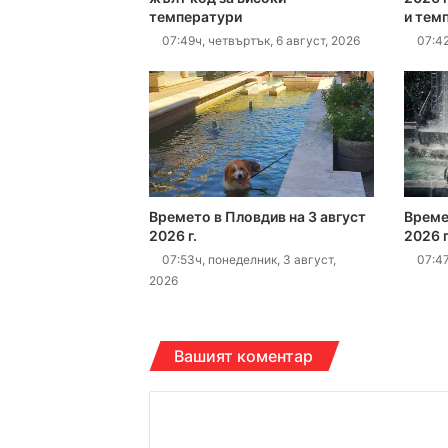
температури
и тем
07:49ч, четвъртък, 6 август, 2026
07:42
17:06ч, четвъртък, 6 ав
16:40ч, четвъртък, 6 ав
Времето в Пловдив на 3 август
Време
2026 г.
2026 г
07:53ч, понеделник, 3 август,
07:47
2026
16:15ч, четвъртък, 6 ав
Вашият коментар
К
16:10ч, четвъртък, 6 ав
о