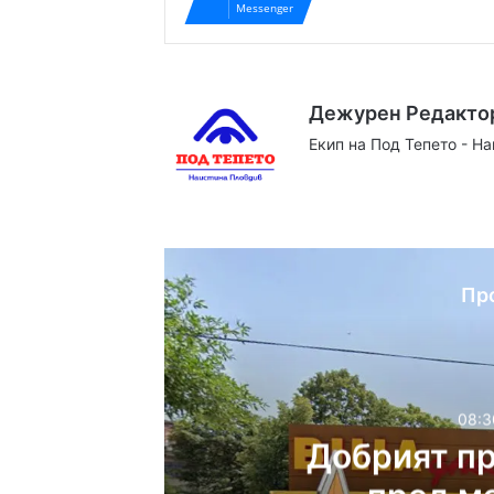
Messenger
Дежурен Редакто
Екип на Под Тепето - Н
Website
Facebook
X
YouTube
Instag
Пр
08:3
Добрият п