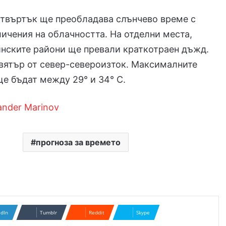
етвъртък ще преобладава слънчево време с
ичения на облачността. На отделни места,
инските райони ще превали краткотраен дъжд.
вятър от север-североизток. Максималните
е бъдат между 29° и 34° С.
ander Marinov
прогноза за времето
edIn
Tumblr
Reddit
Skype