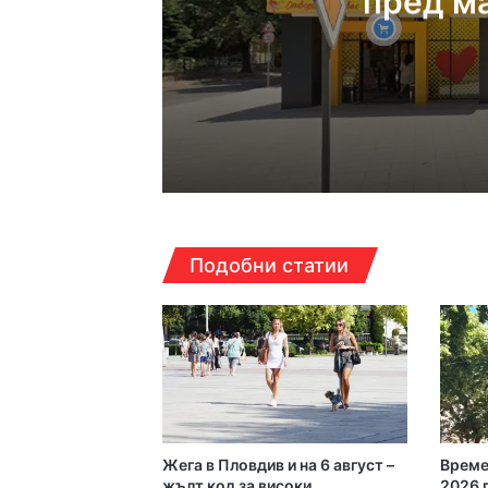
пред м
08:30ч, петък, 7 август,
Добрият пример: Пъ
07:52ч, петък, 7 август,
Подобни статии
22:34ч, четвъртък, 6 ав
Жега в Пловдив и на 6 август –
Време
22:15ч, четвъртък, 6 ав
жълт код за високи
2026 г