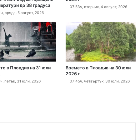
ператури до 38 градуса
Кричим иска справедливост за жестоко убития на Младежки хълм Георги
07:53ч, вторник, 4 август, 2026
ч, сряда, 5 август, 2026
густ, 2026
Убийството на Младежкия хълм: безпрецедентна жестокост от „ловци на педофили“
густ, 2026
то в Пловдив на 31 юли
Времето в Пловдив на 30 юли
.
2026 г.
Оставиха в ареста мъж, обвинен в отвличането на жена си и детето им
ч, петък, 31 юли, 2026
07:45ч, четвъртък, 30 юли, 2026
густ, 2026
„Sharenting“ или как с една снимка от плажа излагаме детето си на риск
густ, 2026