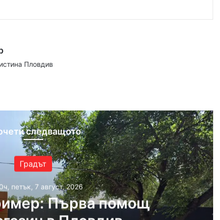
р
аистина Пловдив
ram
очети следващото
Градът
0ч, петък, 7 август, 2026
ример: Първа помощ