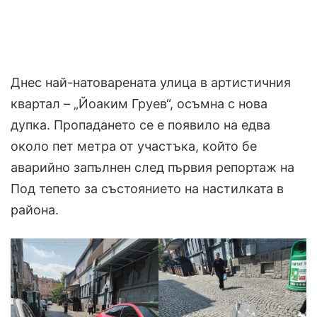
Днес най-натоварената улица в артистичния
квартал – „Йоаким Груев“, осъмна с нова
дупка. Пропадането се е появило на едва
около пет метра от участъка, който бе
аварийно запълнен след първия репортаж на
Под тепето за състоянието на настилката в
района.