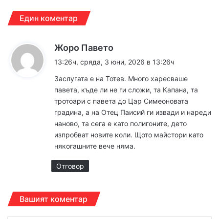
Един коментар
к
Жоро Павето
а
13:26ч, сряда, 3 юни, 2026 в 13:26ч
з
Заслугата е на Тотев. Много харесваше
а
павета, къде ли не ги сложи, та Капана, та
:
тротоари с павета до Цар Симеоновата
градина, а на Отец Паисий ги извади и нареди
наново, та сега е като полигоните, дето
изпробват новите коли. Щото майстори като
някогашните вече няма.
Отговор
Вашият коментар