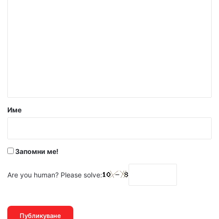
К
о
м
е
н
т
а
р
Име
:
*
Запомни ме!
Are you human? Please solve: