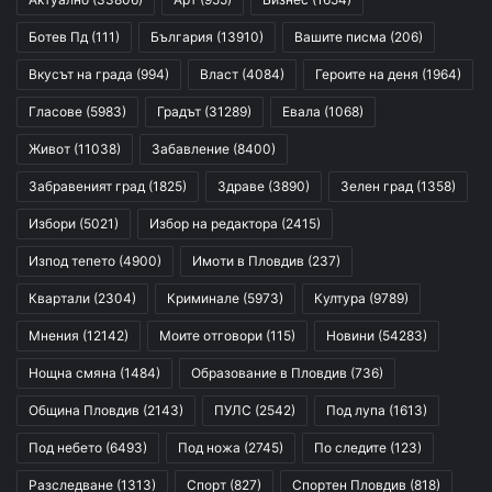
Ботев Пд
(111)
България
(13910)
Вашите писма
(206)
Вкусът на града
(994)
Власт
(4084)
Героите на деня
(1964)
Гласове
(5983)
Градът
(31289)
Евала
(1068)
Живот
(11038)
Забавление
(8400)
Забравеният град
(1825)
Здраве
(3890)
Зелен град
(1358)
Избори
(5021)
Избор на редактора
(2415)
Изпод тепето
(4900)
Имоти в Пловдив
(237)
Квартали
(2304)
Криминале
(5973)
Култура
(9789)
Мнения
(12142)
Моите отговори
(115)
Новини
(54283)
Нощна смяна
(1484)
Образование в Пловдив
(736)
Община Пловдив
(2143)
ПУЛС
(2542)
Под лупа
(1613)
Под небето
(6493)
Под ножа
(2745)
По следите
(123)
Разследване
(1313)
Спорт
(827)
Спортен Пловдив
(818)