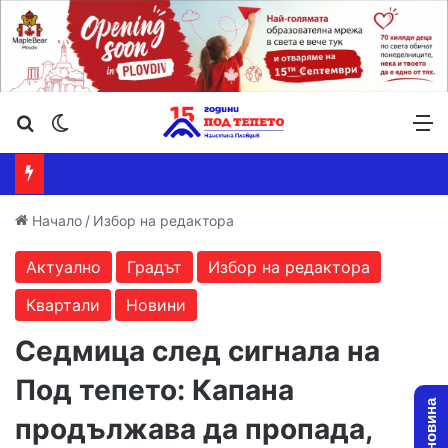
Търсене ...
Switch skin
М
Начало
/
Избор на редактора
Актуално
Градът
Избор на редактора
Квартали
Новини
Седмица след сигнала на
Под тепето: Капана
продължава да пропада,