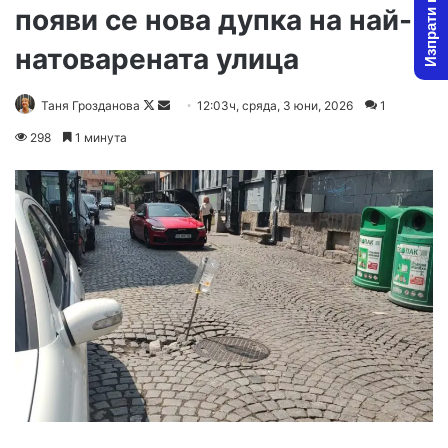
Изпрати новина
появи се нова дупка на най-
натоварената улица
Follow
Send
Таня Грозданова
12:03ч, сряда, 3 юни, 2026
1
on
an
298
1 минута
X
email