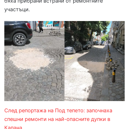
бяха прибрани встрани от ремонтните
участъци.
След репортажа на Под тепето: започнаха
спешни ремонти на най-опасните дупки в
Капана