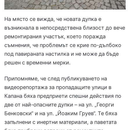
На място се вижда, че новата дупка е
възникнала в непосредствена близост до вече
ремонтирания участък, което поражда
съмнения, че проблемът се крие по-дълбоко
под павираната настилка и не може да бъде
решен с временни мерки.
Припомняме, че след публикуването на
видеорепортажа за пропадащите улици в
Капана бяха предприети спешни действия по
две от най-опасните дупки – на ул. „Георги
Бенковски“ и на ул. „Йоаким Груев“. Те бяха
запълнени с инертни материали, а паветата