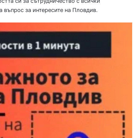
стта си за сътрудничество с всички
ва въпрос за интересите на Пловдив.