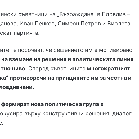
ински съветници на „Възраждане“ в Пловдив –
данова, Иван Пенков, Симеон Петров и Виолета
скат партията.
те те посочват, че решението им е мотивирано
 на вземане на решения и политическата линия
стно ниво
. Според съветниците
многократният
вка“ противоречи на принципите им за честна и
пловдивчани.
е
формират нова политическа група в
 фокусира върху конструктивни решения, диалог
е.