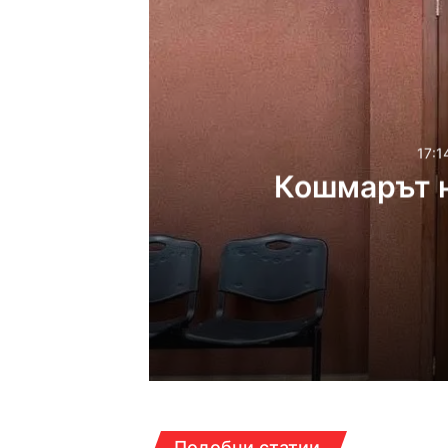
17:1
Кошмарът н
17:14ч, петък, 7 август, 2
Кошмарът на една май
16:38ч, петък, 7 август, 2
Подобни статии