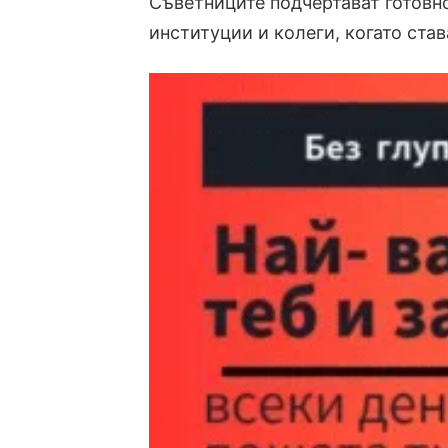
Съветниците подчертават готовно
институции и колеги, когато ста