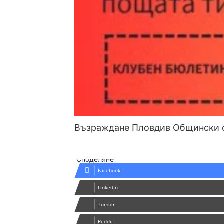
Възраждане Пловдив
Общински 
Споделяне
Facebook
LinkedIn
Tumblr
Reddit