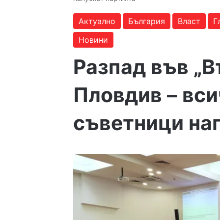
Актуално
България
Власт
Г
Новини
Разпад във „
Пловдив – вс
съветници на