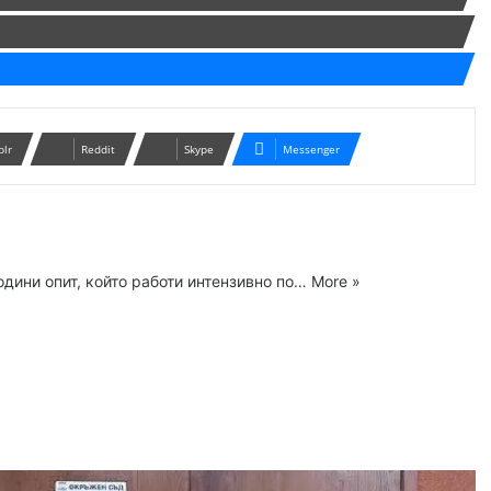
blr
Reddit
Skype
Messenger
одини опит, който работи интензивно по…
More »
ram