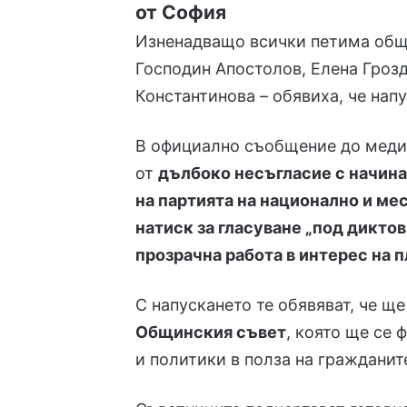
от София
Изненадващо всички петима общ
Господин Апостолов, Елена Гроз
Константинова – обявиха, че напу
В официално съобщение до медии
от
дълбоко несъгласие с начина
на партията на национално и ме
натиск за гласуване „под дикто
прозрачна работа в интерес на 
С напускането те обявяват, че щ
Общинския съвет
, която ще се
и политики в полза на гражданит