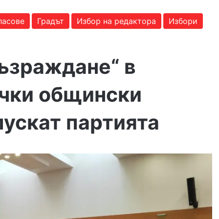
ласове
Градът
Избор на редактора
Избори
Възраждане“ в
ички общински
пускат партията