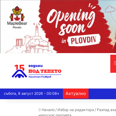
Актуално
събота, 8 август 2026 - 00:08ч
Начало
/
Избор на редактора
/
Разпад въ
напускат партията