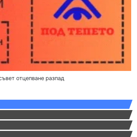
съвет
отцепване
разпад