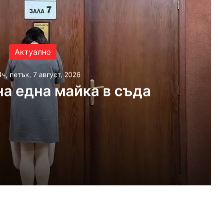
Актуално
4ч, петък, 7 август, 2026
а една майка в съда
026
ка в съда
026