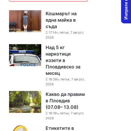
Изпрати новина
Кошмарът на
една майка в
съда
17:14ч, петък, 7 август,
2026
Над 5 кг
наркотици
иззети в
Пловдивско за
месец
16:38ч, петък, 7 август,
2026
Какво да правим
в Пловдив
(07.08– 13.08)
16:16ч, петък, 7 август,
2026
Етикетите в