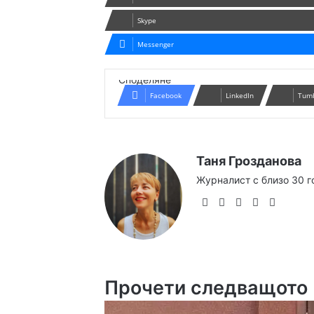
Skype
Messenger
Споделяне
Facebook
LinkedIn
Tum
Таня Грозданова
Журналист с близо 30 г
Website
Facebook
X
YouTube
Instag
Прочети следващото