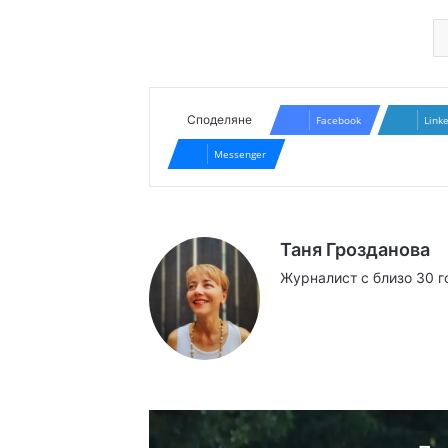
Споделяне
Facebook
Link
Messenger
Таня Грозданова
Журналист с близо 30 г
Website
Facebook
X
YouTube
Instag