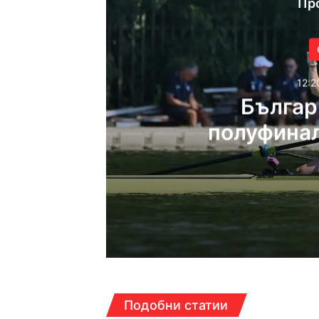
Пр
12:2
Българ
полуфинал
Светов
12:20ч, петък, 7 август,
12:08ч, петък, 7 август,
Подобни статии