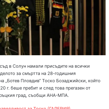
съд в Солун намали присъдите на всички
делото за смъртта на 28-годишния
а „Ботев Пловдив“ Тоско Бозаджийски, който
20 г. беше пребит и след това прегазен от
гръцкия град, съобщи АНА-МПА.
раведливост за Тоско (ГАЛЕРИЯ)