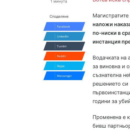
1 минута
Магистратите
Споделяне
наложи наказа
Facebook
по-ниски в ср
LinkedIn
инстанция пре
Tumblr
Reddit
Водачката на 
за виновна и 
Skype
съзнателна не
Messenger
решението си 
първоинстанци
години за уби
Променена е к
бивш партньор