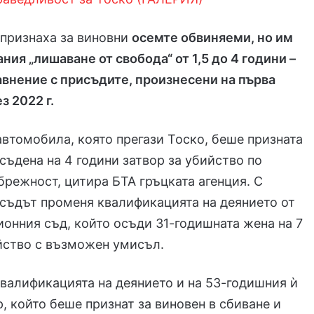
 признаха за виновни
осемте обвиняеми, но им
ния „лишаване от свобода“ от 1,5 до 4 години –
авнение с присъдите, произнесени на първа
з 2022 г.
автомобила, която прегази Тоско, беше призната
осъдена на 4 години затвор за убийство по
брежност, цитира БТА гръцката агенция. С
съдът променя квалификацията на деянието от
онния съд, който осъди 31-годишната жена на 7
йство с възможен умисъл.
валификацията на деянието и на 53-годишния ѝ
, който беше признат за виновен в сбиване и