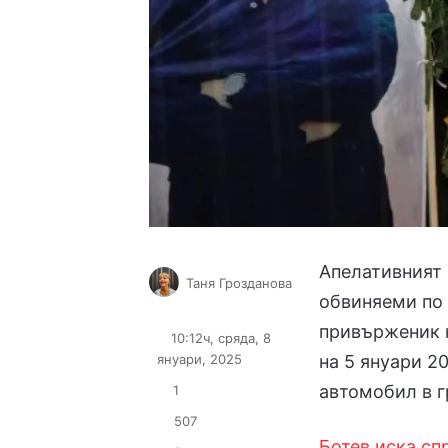
Апелативният 
Таня Грозданова
обвиняеми по 
Follow
Send
on
an
привърженик н
10:12ч, сряда, 8
X
email
януари, 2025
на 5 януари 20
автомобил в 
1
507
Ботев иска сп