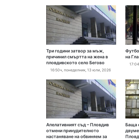
12:03ч, петък, 7 август,
Три години затвор за мъж,
Футбо
11:50ч, петък, 7 август,
причинил смъртта на жена в
на Гл
пловдивското село Бегово
17:04
16:50ч, понеделник, 13 юли, 2026
11:41ч, петък, 7 август,
11:36ч, петък, 7 август,
Апелативният съд – Пловдив
Баща 
отмени принудителното
двуме
настаняване на обвиняем за
Пловд