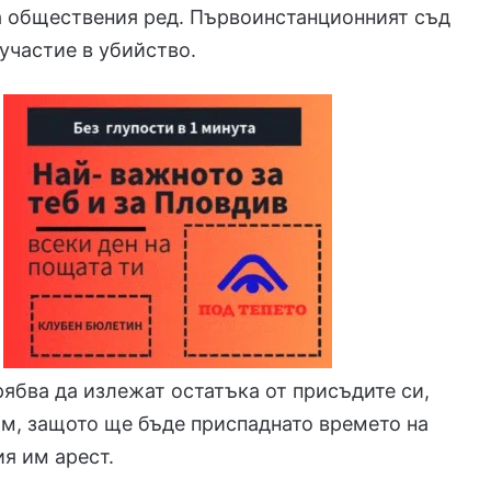
а обществения ред. Първоинстанционният съд
ъучастие в убийство.
ябва да излежат остатъка от присъдите си,
ям, защото ще бъде приспаднато времето на
я им арест.