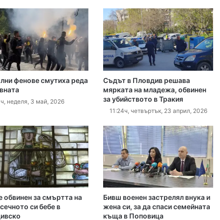
 2026
Театър „Хенд“ дебютира на световния Edinburgh Festival Fringe
лни фенове смутиха реда
Съдът в Пловдив решава
 2026
авната
мярката на младежа, обвинен
за убийството в Тракия
155 тона вода от въздуха помогнаха в битката с пожара в Пазарджишко
ч, неделя, 3 май, 2026
11:24ч, четвъртък, 23 април, 2026
 2026
Искат постоянен арест за петимата обвинени за убийството на Младежкия хълм
 2026
е обвинен за смъртта на
Бивш военен застрелял внука и
сечното си бебе в
жена си, за да спаси семейната
75 фотографии разкриват магията на Индонезия в безплатна изложба в Пловдив
ивско
къща в Поповица