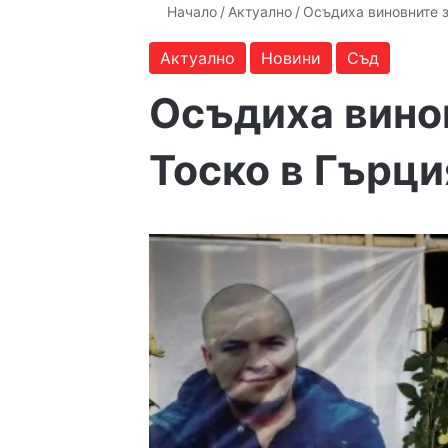
Начало
/
Актуално
/
Осъдиха виновните з
Актуално
Новини
Съд
Осъдиха вино
Тоско в Гърци