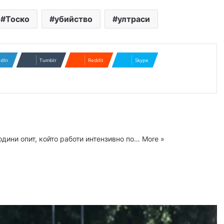
Тоско
убийство
ултраси
edIn
Tumblr
Reddit
Skype
одини опит, който работи интензивно по…
More »
ram