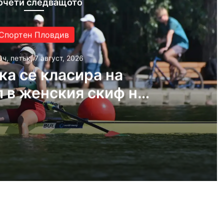
очети следващото
Спортен Пловдив
0ч, петък, 7 август, 2026
ка се класира на
 в женския скиф на
ното по гребане
 2026
Българка се класира на полуфинал в женския скиф на Световното по гребане
 2026
Убийството на Младежкия хълм: Делото за постоянния арест започна при закрити врати