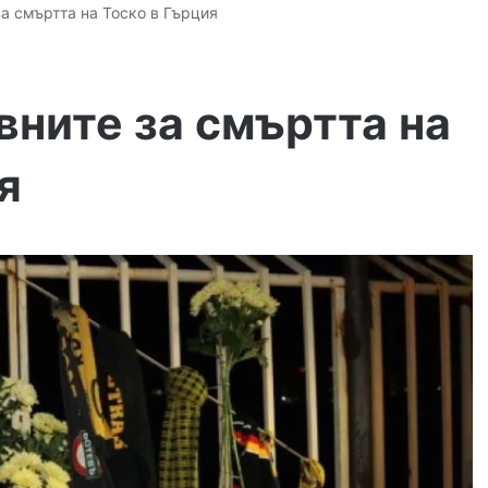
а смъртта на Тоско в Гърция
вните за смъртта на
я