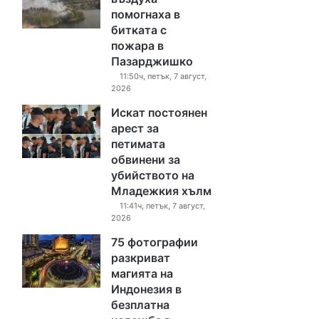
помогнаха в
битката с
пожара в
Пазарджишко
11:50ч, петък, 7 август,
2026
Искат постоянен
арест за
петимата
обвинени за
убийството на
Младежкия хълм
11:41ч, петък, 7 август,
2026
75 фотографии
разкриват
магията на
Индонезия в
безплатна