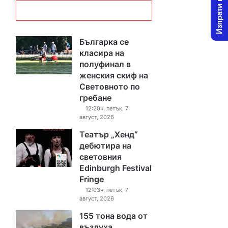
Изпрати новина
Българка се
класира на
полуфинал в
женския скиф на
Световното по
гребане
12:20ч, петък, 7
август, 2026
Театър „Хенд“
дебютира на
световния
Edinburgh Festival
Fringe
12:03ч, петък, 7
август, 2026
155 тона вода от
въздуха