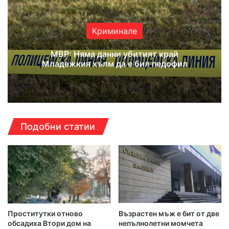
Криминале
МВР: Няма данни убитият край
Младежкия хълм да е бил педофил
Подобни статии
Проститутки отново
Възрастен мъж е бит от две
обсадиха Втори дом на
непълнолетни момчета