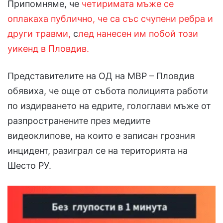
Припомняме, че
четиримата мъже се
оплакаха публично, че са със счупени ребра и
други травми,
с
лед нанесен им побой този
уикенд в Плов
див.
Представителите на ОД на МВР – Пловдив
обявиха, че още от събота полицията работи
по издирването на едрите, гологлави мъже от
разпространените през медиите
видеоклипове, на които е записан грозния
инцидент, разиграл се на територията на
Шесто РУ.