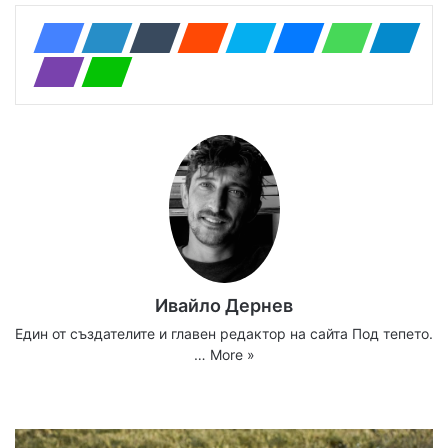
Ивайло Дернев
Един от създателите и главен редактор на сайта Под тепето.
…
More »
Website
Facebook
X
YouTube
Instagram