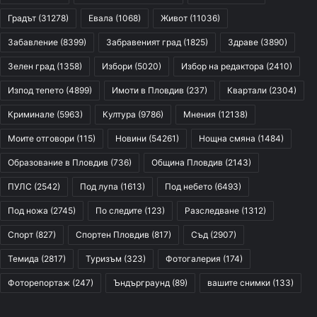
Градът
(31278)
Евала
(1068)
Живот
(11036)
Забавление
(8399)
Забравеният град
(1825)
Здраве
(3890)
Зелен град
(1358)
Избори
(5020)
Избор на редактора
(2410)
Изпод тепето
(4899)
Имоти в Пловдив
(237)
Квартали
(2304)
Криминале
(5963)
Култура
(9786)
Мнения
(12138)
Моите отговори
(115)
Новини
(54261)
Нощна смяна
(1484)
Образование в Пловдив
(736)
Община Пловдив
(2143)
ПУЛС
(2542)
Под лупа
(1613)
Под небето
(6493)
Под ножа
(2745)
По следите
(123)
Разследване
(1312)
Спорт
(827)
Спортен Пловдив
(817)
Съд
(2907)
Темида
(2817)
Туризъм
(323)
Фотогалерия
(174)
Фоторепортаж
(247)
Ъндърграунд
(89)
вашите снимки
(133)