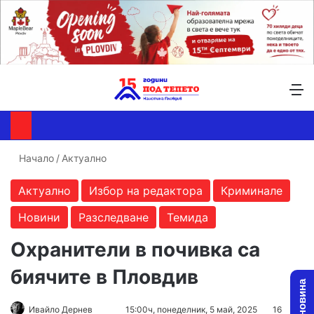
Търсене ...
Switch skin
М
Начало
/
Актуално
Актуално
Избор на редактора
Криминале
Новини
Разследване
Темида
Охранители в почивка са
биячите в Пловдив
Follow
Send
Ивайло Дернев
15:00ч, понеделник, 5 май, 2025
16