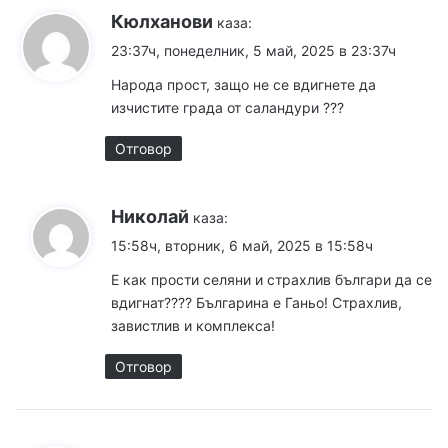
Кюлханови
каза:
23:37ч, понеделник, 5 май, 2025 в 23:37ч
Народа прост, защо не се вдигнете да
изчистите града от саландури ???
Отговор
Николай
каза:
15:58ч, вторник, 6 май, 2025 в 15:58ч
Е как прости селяни и страхлив българи да се
вдигнат???? Българина е Ганьо! Страхлив,
завистлив и комплекса!
Отговор