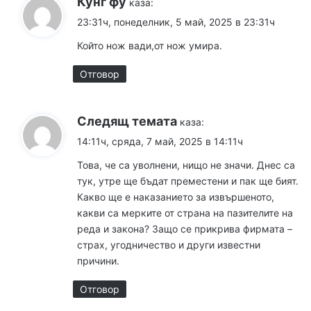
Кунг фу
каза:
23:31ч, понеделник, 5 май, 2025 в 23:31ч
Който нож вади,от нож умира.
Отговор
Следящ темата
каза:
14:11ч, сряда, 7 май, 2025 в 14:11ч
Това, че са уволнени, нищо не значи. Днес са
тук, утре ще бъдат преместени и пак ще бият.
Какво ще е наказанието за извършеното,
какви са мерките от страна на пазителите на
реда и закона? Защо се прикрива фирмата –
страх, угодничество и други известни
причини.
Отговор