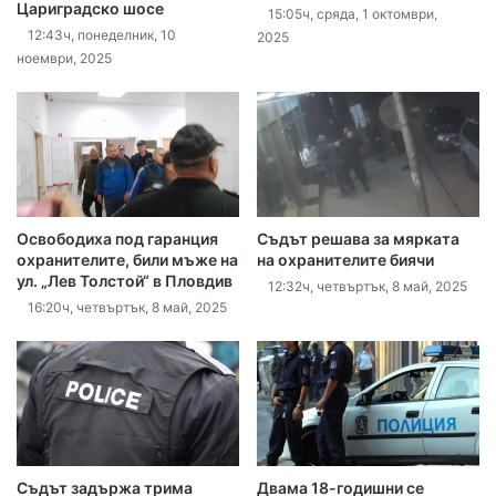
Цариградско шосе
15:05ч, сряда, 1 октомври,
12:43ч, понеделник, 10
2025
ноември, 2025
Освободиха под гаранция
Съдът решава за мярката
охранителите, били мъже на
на охранителите биячи
ул. „Лев Толстой“ в Пловдив
12:32ч, четвъртък, 8 май, 2025
16:20ч, четвъртък, 8 май, 2025
Съдът задържа трима
Двама 18-годишни се