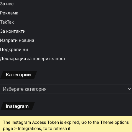
За нас
Реклама
TakTak
За контакти
Изпрати новина
Подкрепи ни
Декларация за поверителност
Категории
Категории
Instagram
The Instagram Access Token is expired, Go to the Theme options
page > Integrations, to to refresh it.