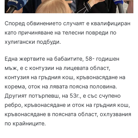
Според обвинението случаят е квалифициран
като причиняване на телесни повреди по
хулигански подбуди.
Една жертвите на бабаитите, 58- годишен
мъж, е с контузии на лицевата област,
контузия на гръдния кош, кръвонасядане на
корема, оток на лявата поясна половина.
Другият потърпевш, на 53г., е със счупено
ребро, кръвонасядане и оток на гръдния кош,
кръвонасядане в поясната област, охлузвания
по крайниците.