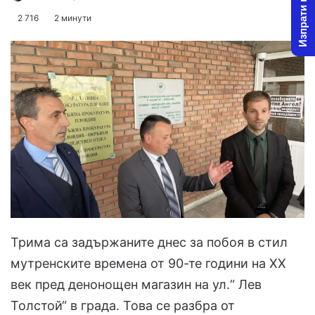
Изпрати новина
on
an
2 716
2 минути
X
email
Трима са задържаните днес за побоя в стил
мутренските времена от 90-те години на ХХ
век пред денонощен магазин на ул.“ Лев
Толстой“ в града. Това се разбра от