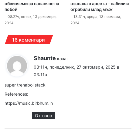
обвиняеми за нанасяне на
озоваха в ареста – набили и
побой
ограбили млад мъж
08:27ч, петък, 13 декември,
13:31ч, сряда, 13 ноември,
2024
2024
16 коментари
Shaunte
каза:
03:11ч, понеделник, 27 октомври, 2025 в
03:11ч
super trenabol stack
References:
https://music.birbhum.in
Отговор