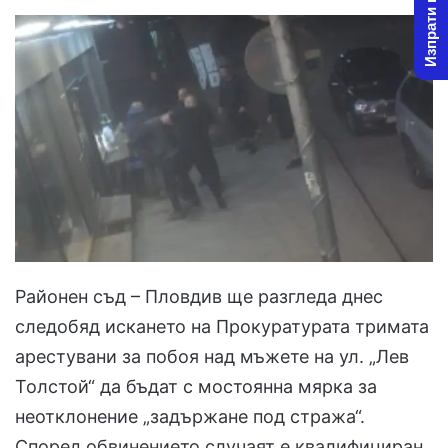
Изпрати новина
Районен съд – Пловдив ще разгледа днес
следобяд искането на Прокуратурата тримата
арестувани за побоя над мъжете на ул. „Лев
Толстой“ да бъдат с мостоянна мярка за
неотклонение „задържане под стража“.
Според обвинението случаят е квалифициран