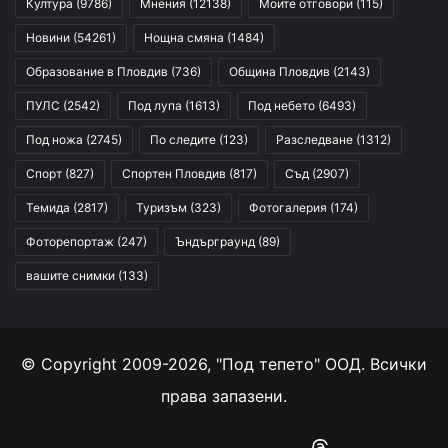
Култура
(9786)
Мнения
(12138)
Моите отговори
(115)
Новини
(54261)
Нощна смяна
(1484)
Образование в Пловдив
(736)
Община Пловдив
(2143)
ПУЛС
(2542)
Под лупа
(1613)
Под небето
(6493)
Под ножа
(2745)
По следите
(123)
Разследване
(1312)
Спорт
(827)
Спортен Пловдив
(817)
Съд
(2907)
Темида
(2817)
Туризъм
(323)
Фотогалерия
(174)
Фоторепортаж
(247)
Ъндърграунд
(89)
вашите снимки
(133)
© Copyright 2009-2026, "Под тепето" ООД. Всички
права запазени.
Facebook
YouTube
Instagram
RSS
Threads