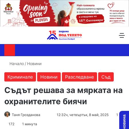
Търсене ...
Switch skin
М
Начало
/
Новини
Криминале
Новини
Разследване
Съд
Съдът решава за мярката на
охранителите биячи
Follow
Send
Таня Грозданова
12:32ч, четвъртък, 8 май, 2025
1
on
an
172
1 минута
X
email