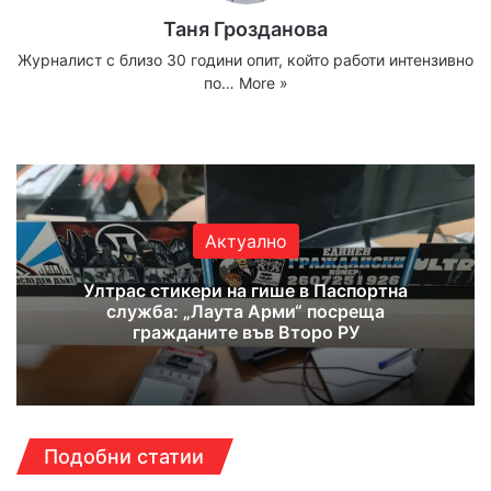
Таня Грозданова
Журналист с близо 30 години опит, който работи интензивно
по…
More »
Website
Facebook
X
YouTube
Instagram
Актуално
Ултрас стикери на гише в Паспортна
служба: „Лаута Арми“ посреща
гражданите във Второ РУ
Подобни статии