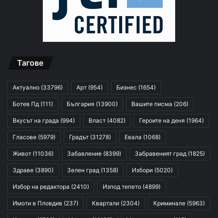
Тагове
Актуално
(33796)
Арт
(954)
Бизнес
(1654)
Ботев Пд
(111)
България
(13900)
Вашите писма
(206)
Вкусът на града
(994)
Власт
(4082)
Героите на деня
(1964)
Гласове
(5979)
Градът
(31278)
Евала
(1068)
Живот
(11036)
Забавление
(8399)
Забравеният град
(1825)
Здраве
(3890)
Зелен град
(1358)
Избори
(5020)
Избор на редактора
(2410)
Изпод тепето
(4899)
Имоти в Пловдив
(237)
Квартали
(2304)
Криминале
(5963)