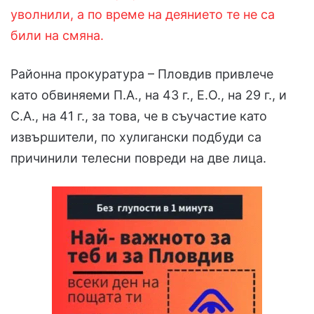
уволнили, а по време на деянието те не са
били на смяна.
Районна прокуратура – Пловдив привлече
като обвиняеми П.А., на 43 г., Е.О., на 29 г., и
С.А., на 41 г., за това, че в съучастие като
извършители, по хулигански подбуди са
причинили телесни повреди на две лица.