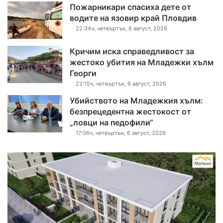
Пожарникари спасиха дете от
водите на язовир край Пловдив
22:34ч, четвъртък, 6 август, 2026
Кричим иска справедливост за
жестоко убития на Младежки хълм
Георги
22:15ч, четвъртък, 6 август, 2026
Убийството на Младежкия хълм:
безпрецедентна жестокост от
„ловци на педофили“
17:06ч, четвъртък, 6 август, 2026