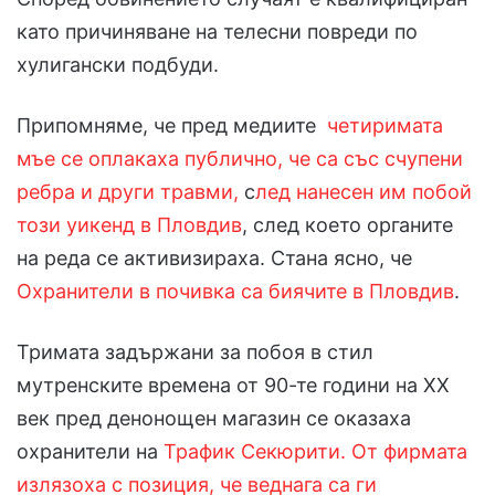
като причиняване на телесни повреди по
хулигански подбуди.
Припомняме, че пред медиите
четиримата
мъе се оплакаха публично, че са със счупени
ребра и други травми,
с
лед нанесен им побой
този уикенд в Плов
див
, след което органите
на реда се активизираха. Стана ясно, че
Охранители в почивка са биячите в Пловдив
.
Тримата задържани за побоя в стил
мутренските времена от 90-те години на ХХ
век пред денонощен магазин се оказаха
охранители на
Трафик Секюрити. От фирмата
излязоха с позиция, че веднага са ги