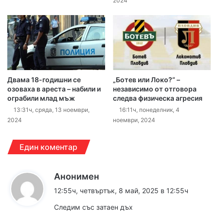
2024
Двама 18-годишни се
„Ботев или Локо?“ –
озоваха в ареста – набили и
независимо от отговора
ограбили млад мъж
следва физическа агресия
13:31ч, сряда, 13 ноември,
16:11ч, понеделник, 4
2024
ноември, 2024
Един коментар
к
Анонимен
а
12:55ч, четвъртък, 8 май, 2025 в 12:55ч
з
Следим със затаен дъх
а