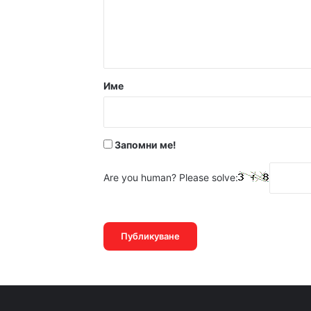
14:05ч, петък, 7 август, 2
Име
Запомни ме!
Are you human? Please solve: