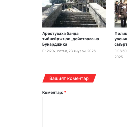
15:43ч, петък, 7 август, 2
Арестуваха банда
Полиц
тийнейджъри, действала на
учени
Бунарджика
смърт
12:29ч, петък, 23 януари, 2026
08:50
14:38ч, петък, 7 август, 2
2025
Вашият коментар
14:21ч, петък, 7 август, 2
НОИ вече ще превежда
Коментар:
*
14:13ч, петък, 7 август, 2