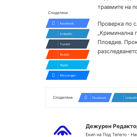
травмите на п
Споделяне
Проверка по с
Facebook
„Криминална п
LinkedIn
Пловдив. Прок
Tumblr
разследването
Reddit
Skype
Messenger
Споделяне
Facebook
LinkedI
Дежурен Редакто
Екип на Под Тепето - Н