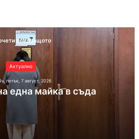
ram
очети следващото
Актуално
4ч, петък, 7 август, 2026
а една майка в съда
026
ка в съда