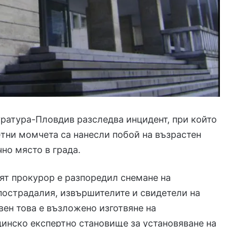
ратура-Пловдив разследва инцидент, при който
тни момчета са нанесли побой на възрастен
но място в града.
т прокурор е разпоредил снемане на
пострадалия, извършителите и свидетели на
вен това е възложено изготвяне на
инско експертно становище за установяване на