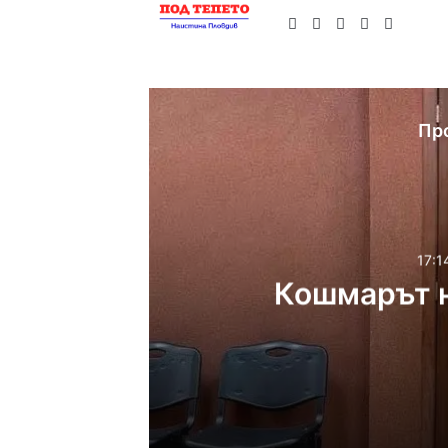
Website
Facebook
X
YouTube
Instag
Пр
17:1
Кошмарът н
17:14ч, петък, 7 август, 2
Кошмарът на една май