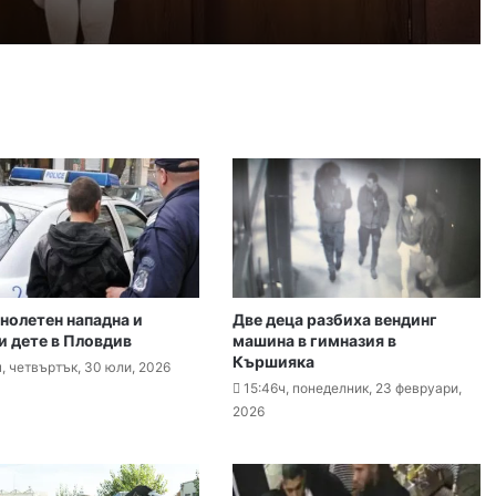
026
ззети в Пловдивско за месец
026
вдив (07.08– 13.08)
нолетен нападна и
Две деца разбиха вендинг
026
и дете в Пловдив
машина в гимназия в
е остават само в евро
Кършияка
ч, четвъртък, 30 юли, 2026
15:46ч, понеделник, 23 февруари,
2026
026
Специален гост от Бразилия посети пловдивските пожарникари