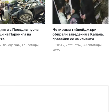
026
„Взели са му 30-те евро, да си хапнат дюнери“. Смразяващи детайли от екзекуцията на Младежкия хълм
ията в Пловдив пусна
Четирима тийнейджъри
ци на Паркинга на
обирали заведения в Капана,
та
правейки се на клиенти
ч, понеделник, 17 ноември,
11:54ч, четвъртък, 30 октомври,
026
2025
Нови детйали за убийството в Пловдив: Нечовешка жестокост
026
 обезщетения и по сметки в Revolut
026
Георги Господинов: Насъскването е половината от поръчването на едно убийство