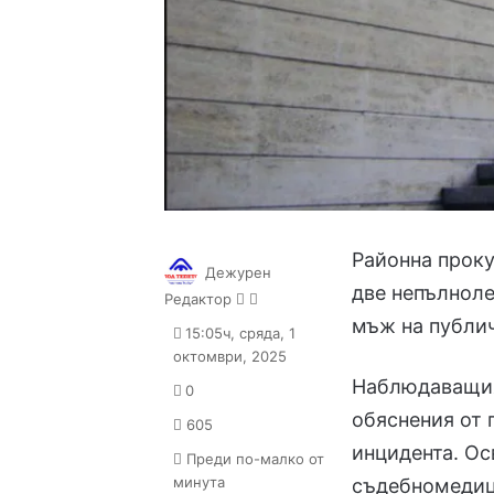
Районна проку
Дежурен
две непълноле
Follow
Send
Редактор
on
an
мъж на публич
15:05ч, сряда, 1
X
email
октомври, 2025
Наблюдаващия
0
обяснения от 
605
инцидента. Ос
Преди по-малко от
минута
съдебномедиц