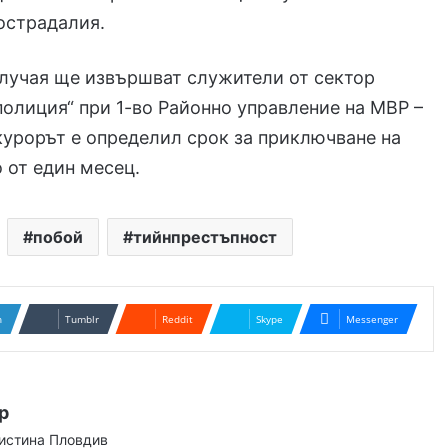
острадалия.
лучая ще извършват служители от сектор
олиция“ при 1-во Районно управление на МВР –
урорът е определил срок за приключване на
 от един месец.
побой
тийнпрестъпност
n
Tumblr
Reddit
Skype
Messenger
р
аистина Пловдив