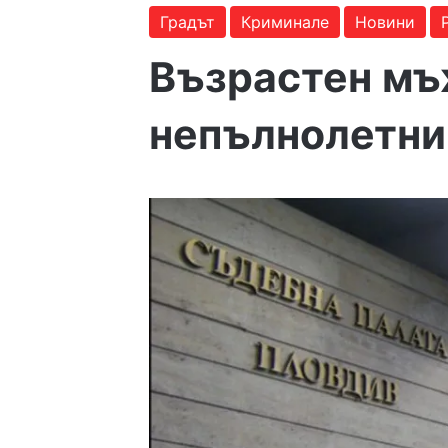
Градът
Криминале
Новини
Възрастен мъж
непълнолетни