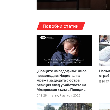
16:38ч, петък, 7 август, 2
Подобни статии
Над 5 кг наркотици и
16:16ч, петък, 7 август, 2
Какво да правим в Пло
„Ловците на педофили“ не са
Непъл
16:10ч, петък, 7 август, 2
правосъдие: Национална
ограб
Етикетите в магазинит
мрежа за децата с остра
10:17
реакция след убийството на
Младежкия хълм в Пловдив
13:26ч, петък, 7 август, 2026
16:00ч, петък, 7 август, 2