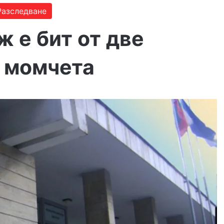
Разследване
 е бит от две
 момчета