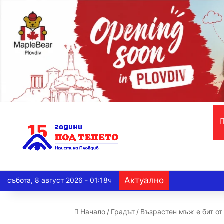
Актуално
събота, 8 август 2026 - 01:18ч
Начало
/
Градът
/
Възрастен мъж е бит о