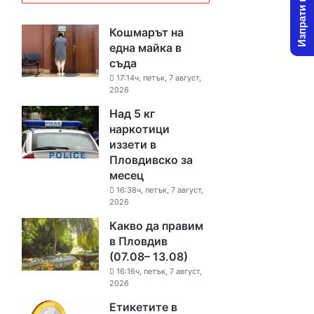
Изпрати новина
Кошмарът на
една майка в
съда
17:14ч, петък, 7 август,
2026
Над 5 кг
наркотици
иззети в
Пловдивско за
месец
16:38ч, петък, 7 август,
2026
Какво да правим
в Пловдив
(07.08– 13.08)
16:16ч, петък, 7 август,
2026
Етикетите в