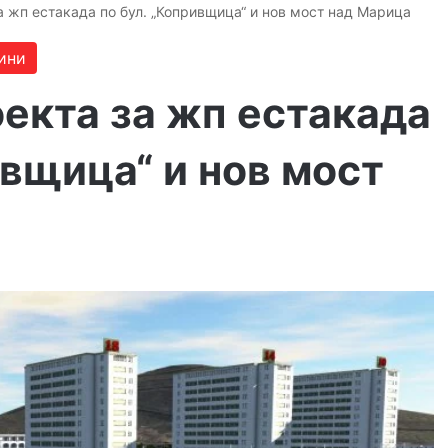
 жп естакада по бул. „Копривщица“ и нов мост над Марица
ини
екта за жп естакада
ивщица“ и нов мост