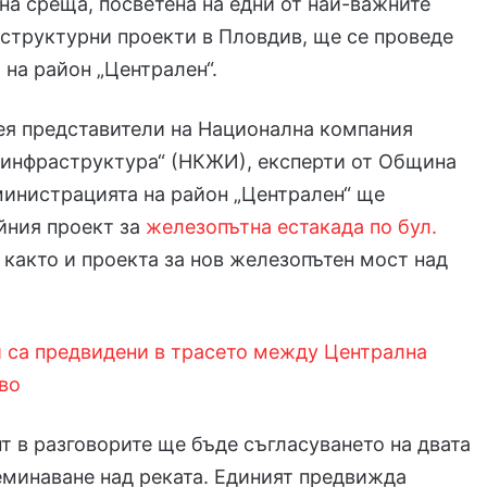
на среща, посветена на едни от най-важните
структурни проекти в Пловдив, ще се проведе
 на район „Централен“.
ея представители на Национална компания
 инфраструктура“ (НКЖИ), експерти от Община
инистрацията на район „Централен“ ще
йния проект за
железопътна естакада по бул.
, както и проекта за нов железопътен мост над
 са предвидени в трасето между Централна
во
т в разговорите ще бъде съгласуването на двата
еминаване над реката. Единият предвижда