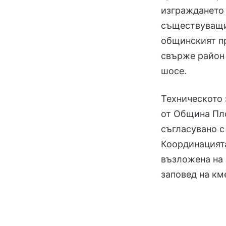
изграждането 
съществуващия
общинският пр
свърже район 
шосе.
Техническото 
от Община Пло
съгласувано с
Координацият
възложена на 
заповед на км