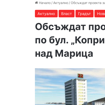
Начало
/
Актуално
/
Обсъждат проекта за
Актуално
Власт
Градът
Нов
Обсъждат про
по бул. „Копр
над Марица