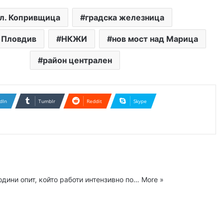
л. Копривщица
градска железница
 Пловдив
НКЖИ
нов мост над Марица
район централен
dIn
Tumblr
Reddit
Skype
одини опит, който работи интензивно по…
More »
ram