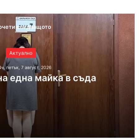
очети следващото
Актуално
4ч, петък, 7 август, 2026
а една майка в съда
 2026
айка в съда