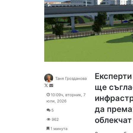
Експерти
Таня Грозданова
ще съгла
Follow
Send
on
an
10:09ч, вторник, 7
инфрастр
X
email
юли, 2026
да према
5
облекчат
962
1 минута