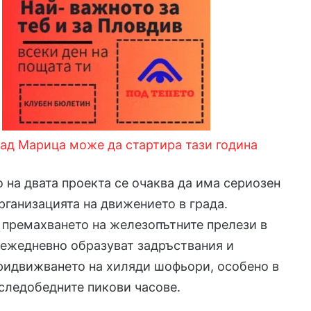
ад Марица може да стартира тази година
 на двата проекта се очаква да има сериозен
рганизацията на движението в града.
премахването на железопътните прелези в
 ежедневно образуват задръствания и
ридвижването на хиляди шофьори, особено в
следобедните пикови часове.