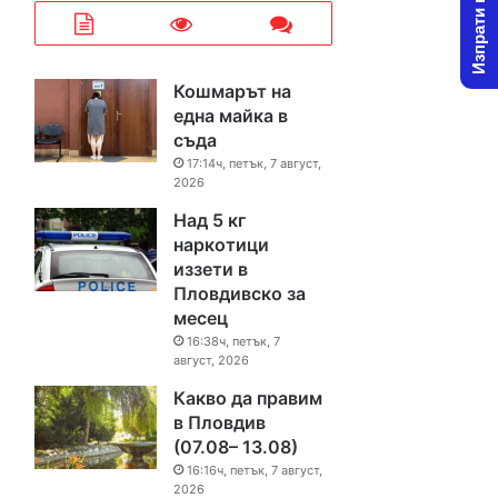
Изпрати новина
Кошмарът на
една майка в
съда
17:14ч, петък, 7 август,
2026
Над 5 кг
наркотици
иззети в
Пловдивско за
месец
16:38ч, петък, 7
август, 2026
Какво да правим
в Пловдив
(07.08– 13.08)
16:16ч, петък, 7 август,
2026