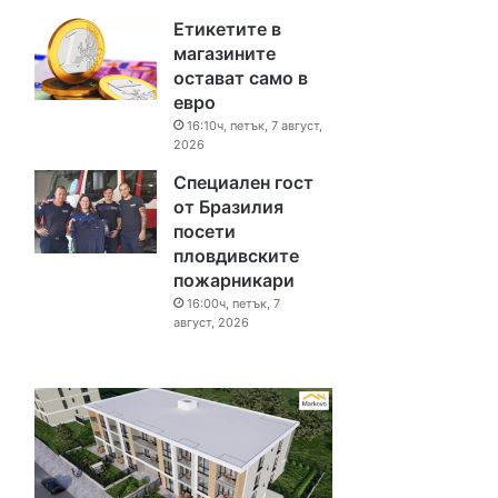
Етикетите в
магазините
остават само в
евро
16:10ч, петък, 7 август,
2026
Специален гост
от Бразилия
посети
пловдивските
пожарникари
16:00ч, петък, 7
август, 2026