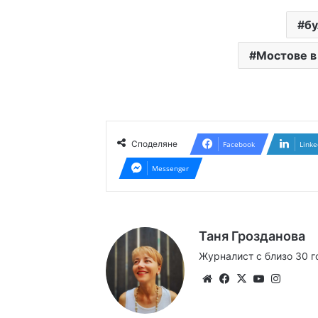
бу
Мостове в
Споделяне
Facebook
Linke
Messenger
Таня Грозданова
Журналист с близо 30 г
Website
Facebook
X
YouTube
Instag