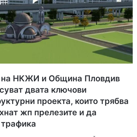
 на НКЖИ и Община Пловдив
суват двата ключови
уктурни проекта, които трябва
хнат жп прелезите и да
 трафика