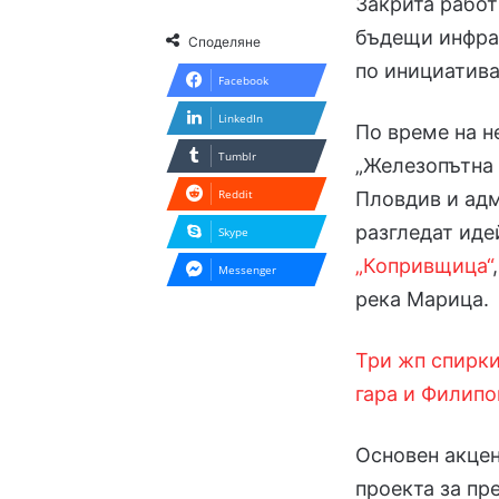
Закрита работ
бъдещи инфра
Споделяне
по инициатива
Facebook
LinkedIn
По време на н
Tumblr
„Железопътна
Reddit
Пловдив и адм
разгледат иде
Skype
„Копривщица“
Messenger
река Марица.
Три жп спирки
гара и Филипо
Основен акцен
проекта за пр