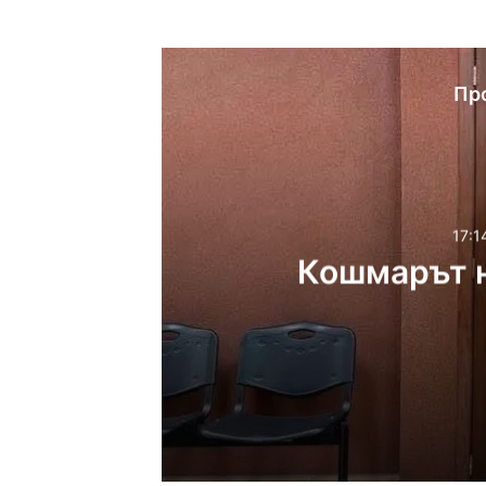
Пр
17:1
Кошмарът н
17:14ч, петък, 7 август,
Кошмарът на една м