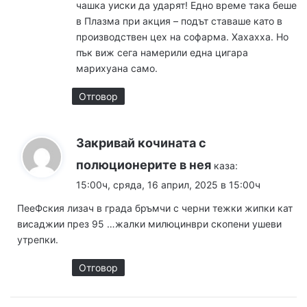
чашка уиски да ударят! Едно време така беше
в Плазма при акция – подът ставаше като в
производствен цех на софарма. Хахахха. Но
пък виж сега намерили една цигара
марихуана само.
Отговор
Закривай кочината с
полюционерите в нея
каза:
15:00ч, сряда, 16 април, 2025 в 15:00ч
ПееФския лизач в града бръмчи с черни тежки жипки кат
висаджии през 95 …жалки милюцинври скопени ушеви
утрепки.
Отговор