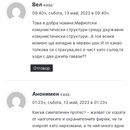
Вел
каза:
09:40ч, събота, 13 май, 2023 в 09:40ч
Това е добра новина.Мафиотски
комунистически структури срещу държавни
комунистически структури…А тоя всеки
момент ще изпадне в нервен шок.И от какво
толкова се страхува,ако е чист като сълза,та
ходи с два джипа гавази??
Отговор
Анонимен
каза:
01:23ч, събота, 13 май, 2023 в 01:23ч
Какъв симпатичен протест – жалват се хората
от чалготеките и охранителните фирми, че ги
очернят като наркомани, а те най-много една