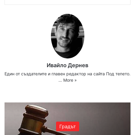
Ивайло Дернев
Един от създателите и главен редактор на сайта Под тепето.
…
More »
Website
Facebook
X
YouTube
Instagram
Градът