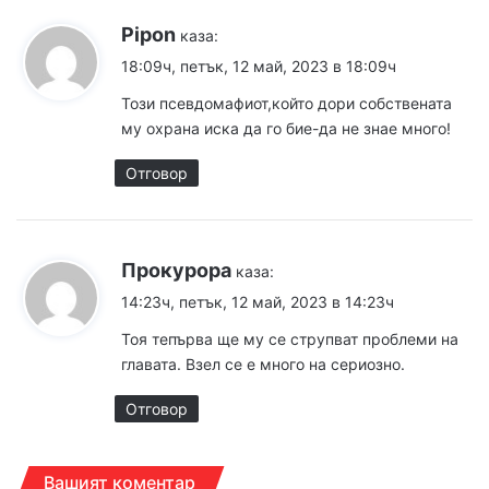
Pipon
каза:
18:09ч, петък, 12 май, 2023 в 18:09ч
Този псевдомафиот,който дори собствената
му охрана иска да го бие-да не знае много!
Отговор
Прокурора
каза:
14:23ч, петък, 12 май, 2023 в 14:23ч
Тоя тепърва ще му се струпват проблеми на
главата. Взел се е много на сериозно.
Отговор
Вашият коментар