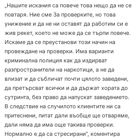
„Нашите искания са повече това нещо да не се
повтаря. Ние сме За проверките, но това
унижение и да не ни оставят да работим си е
жив рекет, което не може да се търпи повече.
Искаме да се преустанови този начин на
провеждане на проверки. Има варианти
криминална полиция как да издирват
разпространители на наркотици, а не да
влизат и да събличат почти цялото заведени,
да претърсват всички и да държат хората до
сутринта, без право да напускат заведението.
В следствие на случилото клиентите ни са
притеснени, питат дали въобще ще отваряме,
дали няма да има още такива проверки.
Нормално е да са стресирани”, коментира