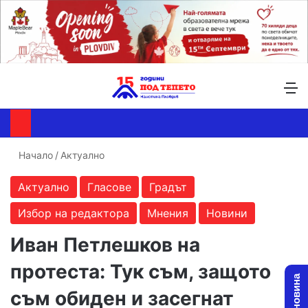
Търсене ...
Switch skin
М
Начало
/
Актуално
Актуално
Гласове
Градът
Избор на редактора
Мнения
Новини
Иван Петлешков на
протеста: Тук съм, защото
съм обиден и засегнат