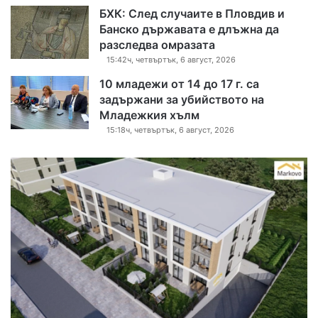
БХК: След случаите в Пловдив и
Банско държавата е длъжна да
разследва омразата
15:42ч, четвъртък, 6 август, 2026
10 младежи от 14 до 17 г. са
задържани за убийството на
Младежкия хълм
15:18ч, четвъртък, 6 август, 2026