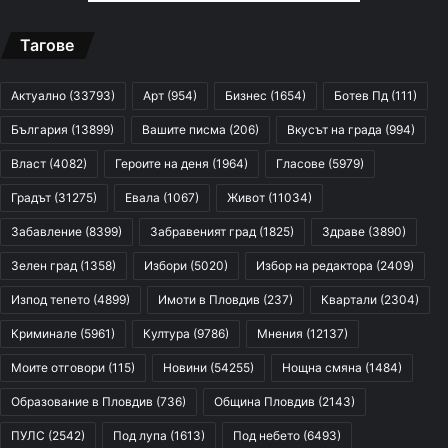
Тагове
Актуално
(33793)
Арт
(954)
Бизнес
(1654)
Ботев Пд
(111)
България
(13899)
Вашите писма
(206)
Вкусът на града
(994)
Власт
(4082)
Героите на деня
(1964)
Гласове
(5979)
Градът
(31275)
Евала
(1067)
Живот
(11034)
Забавление
(8399)
Забравеният град
(1825)
Здраве
(3890)
Зелен град
(1358)
Избори
(5020)
Избор на редактора
(2409)
Изпод тепето
(4899)
Имоти в Пловдив
(237)
Квартали
(2304)
Криминале
(5961)
Култура
(9786)
Мнения
(12137)
Моите отговори
(115)
Новини
(54255)
Нощна смяна
(1484)
Образование в Пловдив
(736)
Община Пловдив
(2143)
ПУЛС
(2542)
Под лупа
(1613)
Под небето
(6493)