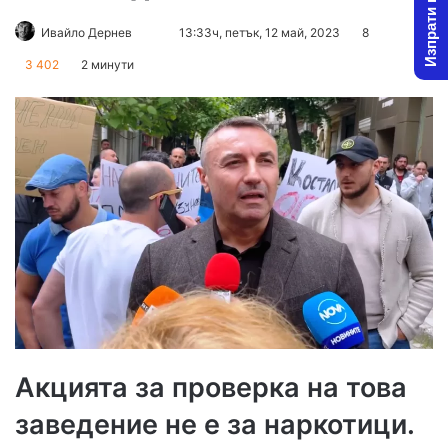
Изпрати новина
Follow
Send
Ивайло Дернев
13:33ч, петък, 12 май, 2023
8
on
an
3 402
2 минути
X
email
Акцията за проверка на това
заведение не е за наркотици.