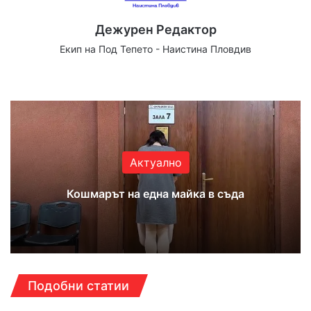
Дежурен Редактор
Екип на Под Тепето - Наистина Пловдив
Website
Facebook
X
YouTube
Instagram
Актуално
Кошмарът на една майка в съда
Подобни статии