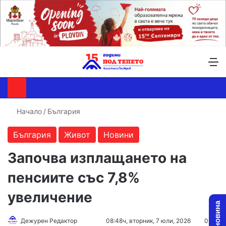
Търсене ...
Switch skin
М
Начало
/
България
България
Живот
Новини
Започва изплащането на
пенсиите със 7,8%
увеличение
Follow
Send
Дежурен Редактор
08:48ч, вторник, 7 юли, 2026
0