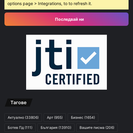
options page > Integrations, to to refresh it.
Последвай ни
Тагове
Актуално
(33806)
Арт
(955)
Бизнес
(1654)
Ботев Пд
(111)
България
(13910)
Вашите писма
(206)