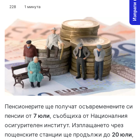
Изпрати новина
on
an
228
1 минута
X
email
Пенсионерите ще получат осъвременените си
пенсии от
7 юли
, съобщиха от Националния
осигурителен институт. Изплащането чрез
пощенските станции ще продължи до
20 юли
,