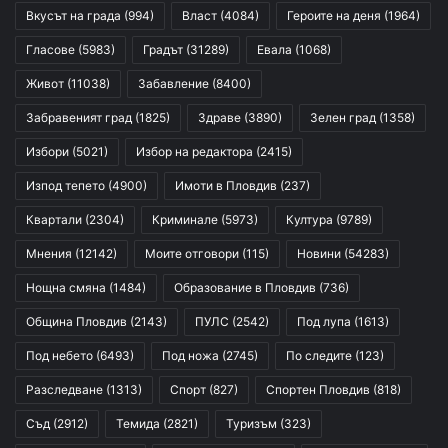
Вкусът на града
(994)
Власт
(4084)
Героите на деня
(1964)
Гласове
(5983)
Градът
(31289)
Евала
(1068)
Живот
(11038)
Забавление
(8400)
Забравеният град
(1825)
Здраве
(3890)
Зелен град
(1358)
Избори
(5021)
Избор на редактора
(2415)
Изпод тепето
(4900)
Имоти в Пловдив
(237)
Квартали
(2304)
Криминале
(5973)
Култура
(9789)
Мнения
(12142)
Моите отговори
(115)
Новини
(54283)
Нощна смяна
(1484)
Образование в Пловдив
(736)
Община Пловдив
(2143)
ПУЛС
(2542)
Под лупа
(1613)
Под небето
(6493)
Под ножа
(2745)
По следите
(123)
Разследване
(1313)
Спорт
(827)
Спортен Пловдив
(818)
Съд
(2912)
Темида
(2821)
Туризъм
(323)