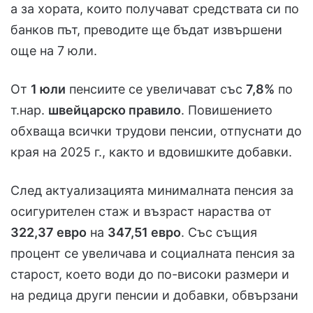
а за хората, които получават средствата си по
банков път, преводите ще бъдат извършени
още на 7 юли.
От
1 юли
пенсиите се увеличават със
7,8%
по
т.нар.
швейцарско правило
. Повишението
обхваща всички трудови пенсии, отпуснати до
края на 2025 г., както и вдовишките добавки.
След актуализацията минималната пенсия за
осигурителен стаж и възраст нараства от
322,37 евро
на
347,51 евро
. Със същия
процент се увеличава и социалната пенсия за
старост, което води до по-високи размери и
на редица други пенсии и добавки, обвързани