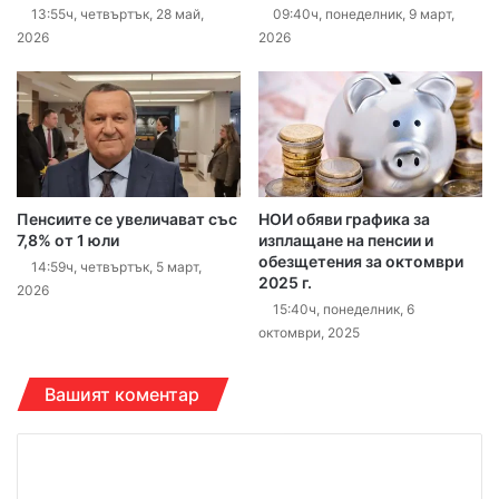
13:55ч, четвъртък, 28 май,
09:40ч, понеделник, 9 март,
2026
2026
Пенсиите се увеличават със
НОИ обяви графика за
7,8% от 1 юли
изплащане на пенсии и
обезщетения за октомври
14:59ч, четвъртък, 5 март,
2025 г.
2026
15:40ч, понеделник, 6
октомври, 2025
Вашият коментар
К
о