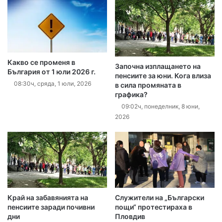
Какво се променя в
Започна изплащането на
България от 1 юли 2026 г.
пенсиите за юни. Кога влиза
08:30ч, сряда, 1 юли, 2026
в сила промяната в
графика?
09:02ч, понеделник, 8 юни,
2026
Край на забавянията на
Служители на „Български
пенсиите заради почивни
пощи“ протестираха в
дни
Пловдив