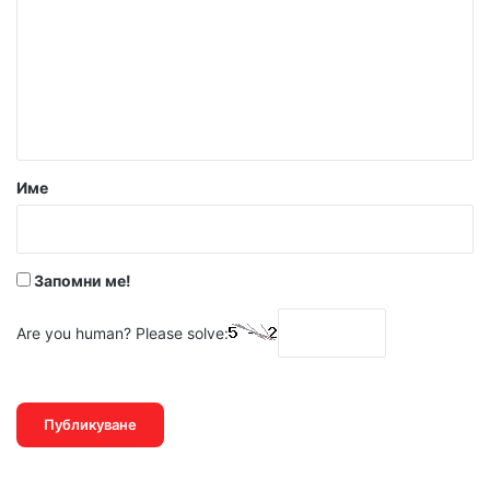
м
е
н
т
а
р
Име
:
*
Запомни ме!
Are you human? Please solve: