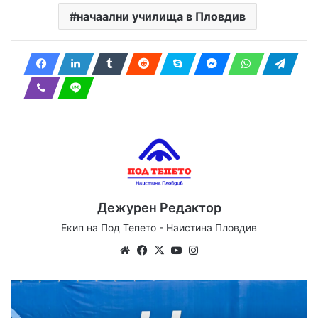
начаални училища в Пловдив
Дежурен Редактор
Екип на Под Тепето - Наистина Пловдив
Website
Facebook
X
YouTube
Instagram