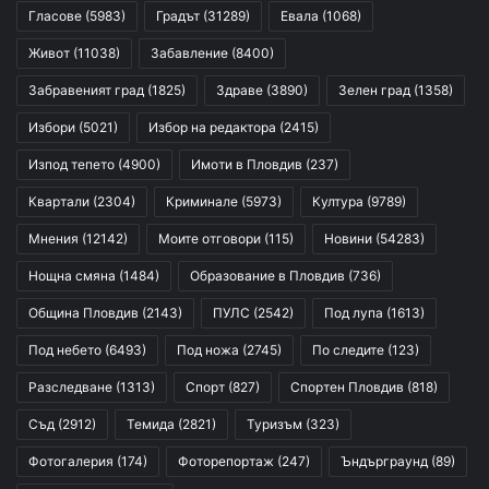
Гласове
(5983)
Градът
(31289)
Евала
(1068)
Живот
(11038)
Забавление
(8400)
Забравеният град
(1825)
Здраве
(3890)
Зелен град
(1358)
Избори
(5021)
Избор на редактора
(2415)
Изпод тепето
(4900)
Имоти в Пловдив
(237)
Квартали
(2304)
Криминале
(5973)
Култура
(9789)
Мнения
(12142)
Моите отговори
(115)
Новини
(54283)
Нощна смяна
(1484)
Образование в Пловдив
(736)
Община Пловдив
(2143)
ПУЛС
(2542)
Под лупа
(1613)
Под небето
(6493)
Под ножа
(2745)
По следите
(123)
Разследване
(1313)
Спорт
(827)
Спортен Пловдив
(818)
Съд
(2912)
Темида
(2821)
Туризъм
(323)
Фотогалерия
(174)
Фоторепортаж
(247)
Ъндърграунд
(89)