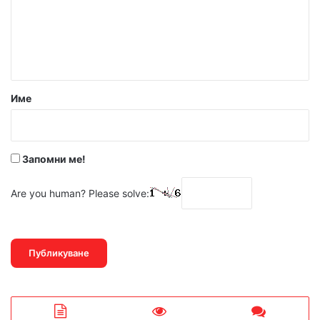
е
н
т
а
р
Име
:
*
Запомни ме!
Are you human? Please solve: