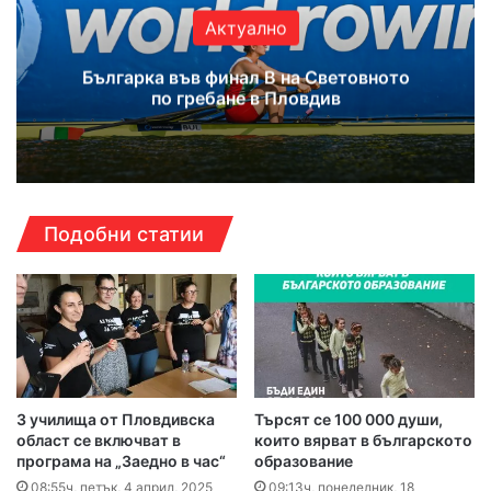
Актуално
Българка във финал B на Световното
по гребане в Пловдив
Подобни статии
3 училища от Пловдивска
Търсят се 100 000 души,
област се включват в
които вярват в българското
програма на „Заедно в час“
образование
08:55ч, петък, 4 април, 2025
09:13ч, понеделник, 18