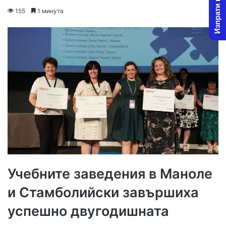
Изпрати новина
on
an
155
1 минута
X
email
Учебните заведения в Маноле
и Стамболийски завършиха
успешно двугодишната