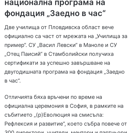
национална програма на
фондация „Заедно в час“
Две училища от Пловдивска област вече
официално са част от мрежата на „Училища за
пример“. СУ „Васил Левски“ в Маноле и СУ
„Отец Паисий“ в Стамболийски получиха
сертификати за успешно завършване на
двугодишната програма на фондация „Заедно
в час“.
Отличията бяха връчени по време на
официална церемония в София, в рамките на
събитието „(р)Еволюция на смисъла:
Рефлексия и развитие“, което събра повече от
300 директори, учители, ментори и партньори