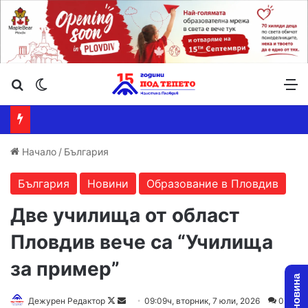
Търсене ...
Switch skin
М
Начало
/
България
България
Новини
Образование в Пловдив
Две училища от област
Пловдив вече са “Училища
за пример”
Follow
Send
Дежурен Редактор
09:09ч, вторник, 7 юли, 2026
0