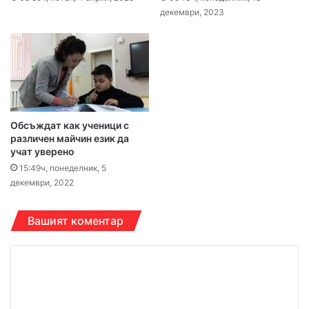
декември, 2023
Обсъждат как ученици с
различен майчин език да
учат уверено
15:49ч, понеделник, 5
декември, 2022
Вашият коментар
К
о
м