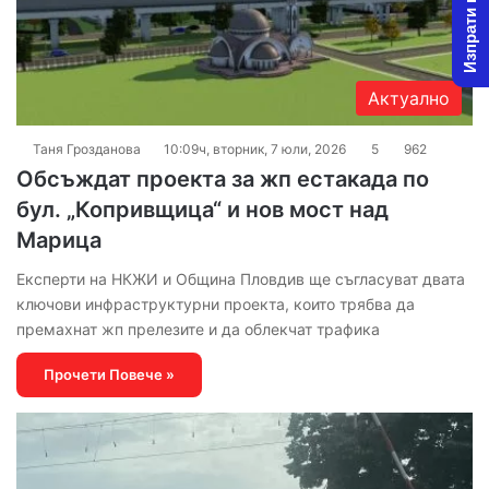
Изпрати новина
Актуално
Таня Грозданова
10:09ч, вторник, 7 юли, 2026
5
962
Обсъждат проекта за жп естакада по
бул. „Копривщица“ и нов мост над
Марица
Експерти на НКЖИ и Община Пловдив ще съгласуват двата
ключови инфраструктурни проекта, които трябва да
премахнат жп прелезите и да облекчат трафика
Прочети Повече »