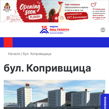
Търсене ...
Switch skin
М
Начало
/
бул. Копривщица
бул. Копривщица