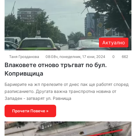
Актуално
Таня Грозданова
08:08ч, понеделник, 17 юни, 2024
0
662
Влаковете отново тръгват по бул.
Копривщица
Бариерите на жп прелезите от днес пак ще работят според
разписанието. Другата важна транспротна новина от
Западен - затварят ул. Равнища
Прочети Повече »