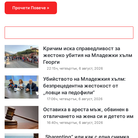
Прочети Повече »
Кричим иска справедливост за
жестоко убития на Младежки хълм
Георги
22:15ч, четвъртък, 6 август, 2026
Убийството на Младежкия хълм:
безпрецедентна жестокост от
„ловци на педофили“
17:06ч, четвъртък, 6 август, 2026
Оставиха в ареста мъж, обвинен в
отвличането на жена си и детето им
16:40ч, четвъртък, 6 август, 2026
„Sharenting“ или как с една снимка