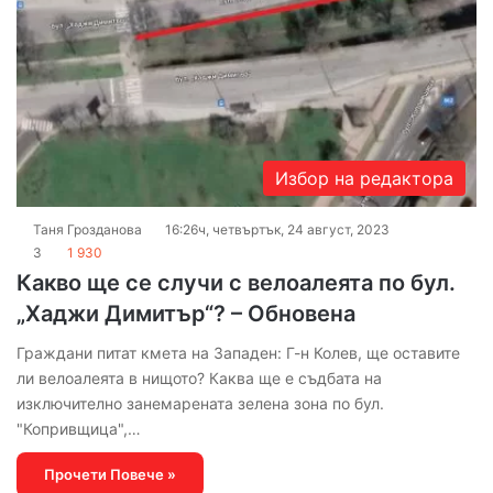
Избор на редактора
Таня Грозданова
16:26ч, четвъртък, 24 август, 2023
3
1 930
Какво ще се случи с велоалеята по бул.
„Хаджи Димитър“? – Обновена
Граждани питат кмета на Западен: Г-н Колев, ще оставите
ли велоалеята в нищото? Каква ще е съдбата на
изключително занемарената зелена зона по бул.
"Копривщица",…
Прочети Повече »