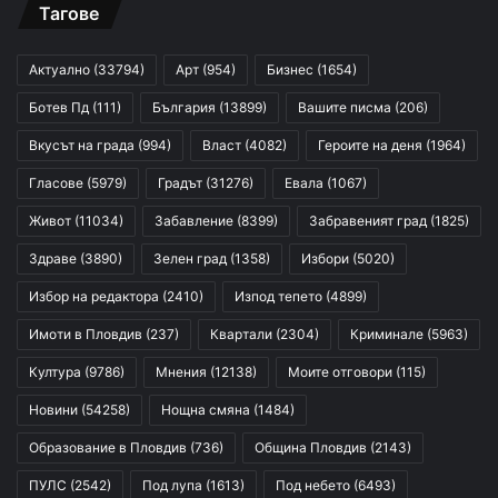
Тагове
Актуално
(33794)
Арт
(954)
Бизнес
(1654)
Ботев Пд
(111)
България
(13899)
Вашите писма
(206)
Вкусът на града
(994)
Власт
(4082)
Героите на деня
(1964)
Гласове
(5979)
Градът
(31276)
Евала
(1067)
Живот
(11034)
Забавление
(8399)
Забравеният град
(1825)
Здраве
(3890)
Зелен град
(1358)
Избори
(5020)
Избор на редактора
(2410)
Изпод тепето
(4899)
Имоти в Пловдив
(237)
Квартали
(2304)
Криминале
(5963)
Култура
(9786)
Мнения
(12138)
Моите отговори
(115)
Новини
(54258)
Нощна смяна
(1484)
Образование в Пловдив
(736)
Община Пловдив
(2143)
ПУЛС
(2542)
Под лупа
(1613)
Под небето
(6493)