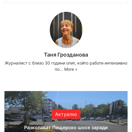
Таня Грозданова
Журналист с близо 30 години опит, който работи интензивно
по…
More »
Website
Facebook
X
YouTube
Instagram
Актуално
Разкопават Пещерско шосе заради