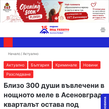
Търсене ...
Switch skin
М
Начало
/
Актуално
Актуално
България
Криминале
Новини
Разследване
Близо 300 души въвлечени в
нощното меле в Асеновград,
кварталът остава под