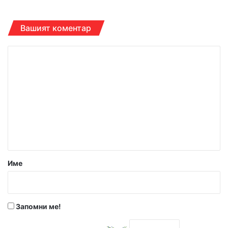
Вашият коментар
К
о
м
е
н
т
а
р
Име
:
*
Запомни ме!