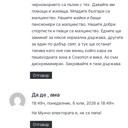
черноморието са пълни с тях. Давайте им
помощи и жилища. Младите българи са
малцинство. Нашите майки и бащи
пенсионери са малцинство. Нашите добри
спортисти и певци са малцинство. Едните ще
заминат за някоя нормална държава, другите
за един по-добър свят, а тук ще останат
такива като оня син венец който кара на
пешеходната зона в Созопол и вика. Аз съм
дискреминиран. Закривайте я тази държава
Отговор
к
Да де , ама
а
18:49ч, понеделник, 6 юли, 2026 в 18:49ч
з
На Мунчо електората е, не се пипа!
а
:
Отговор