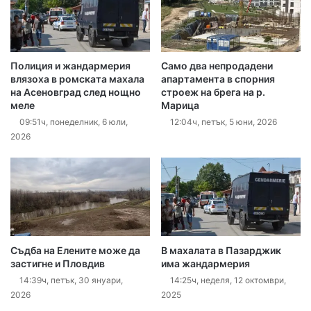
Полиция и жандармерия
Само два непродадени
влязоха в ромската махала
апартамента в спорния
на Асеновград след нощно
строеж на брега на р.
меле
Марица
09:51ч, понеделник, 6 юли,
12:04ч, петък, 5 юни, 2026
2026
Съдба на Елените може да
В махалата в Пазарджик
застигне и Пловдив
има жандармерия
14:39ч, петък, 30 януари,
14:25ч, неделя, 12 октомври,
2026
2025