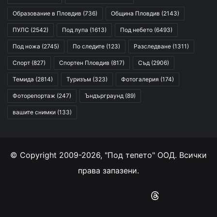
Образование в Пловдив
(736)
Община Пловдив
(2143)
ПУЛС
(2542)
Под лупа
(1613)
Под небето
(6493)
Под ножа
(2745)
По следите
(123)
Разследване
(1311)
Спорт
(827)
Спортен Пловдив
(817)
Съд
(2906)
Темида
(2814)
Туризъм
(323)
Фотогалерия
(174)
Фоторепортаж
(247)
Ъндърграунд
(89)
вашите снимки
(133)
© Copyright 2009-2026, "Под тепето" ООД. Всички
права запазени.
Facebook
YouTube
Instagram
RSS
Threads