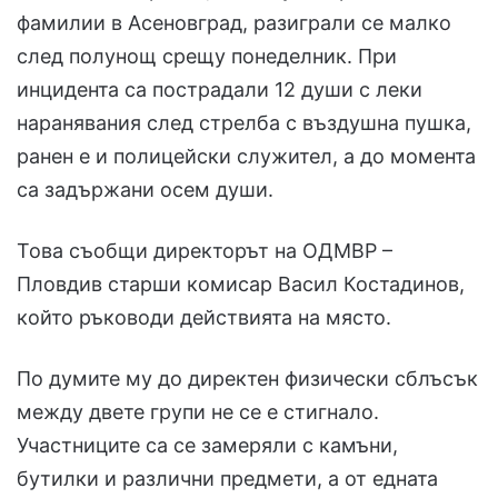
фамилии в Асеновград, разиграли се малко
след полунощ срещу понеделник. При
инцидента са пострадали 12 души с леки
наранявания след стрелба с въздушна пушка,
ранен е и полицейски служител, а до момента
са задържани осем души.
Това съобщи директорът на ОДМВР –
Пловдив старши комисар Васил Костадинов,
който ръководи действията на място.
По думите му до директен физически сблъсък
между двете групи не се е стигнало.
Участниците са се замеряли с камъни,
бутилки и различни предмети, а от едната