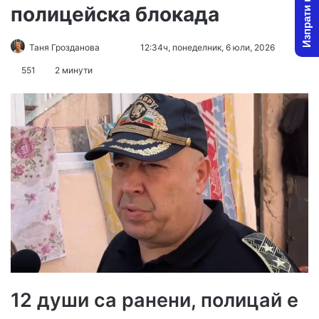
Изпрати новина
полицейска блокада
Follow
Send
Таня Грозданова
12:34ч, понеделник, 6 юли, 2026
3
on
an
551
2 минути
X
email
12 души са ранени, полицай е