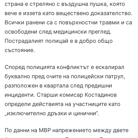
страна е стреляно с въздушна пушка, която
вече е иззета като веществено доказателство.
Всички ранени са с повърхностни травми и са
освободени след медицински преглед.
Пострадалият полицай е в добро общо
състояние.
Според полицията конфликтът е ескалирал
буквално пред очите на полицейски патрул,
разположен в квартала след предишни
инциденти. Старши комисар Костадинов
определи действията на участниците като
„изключително дръзки и цинични“.
По данни на МВР напрежението между двете