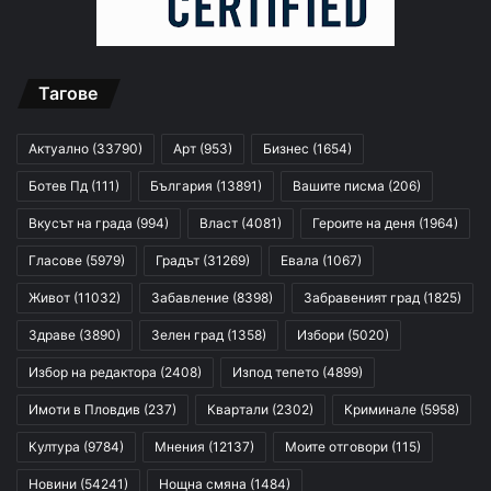
Тагове
Актуално
(33790)
Арт
(953)
Бизнес
(1654)
Ботев Пд
(111)
България
(13891)
Вашите писма
(206)
Вкусът на града
(994)
Власт
(4081)
Героите на деня
(1964)
Гласове
(5979)
Градът
(31269)
Евала
(1067)
Живот
(11032)
Забавление
(8398)
Забравеният град
(1825)
Здраве
(3890)
Зелен град
(1358)
Избори
(5020)
Избор на редактора
(2408)
Изпод тепето
(4899)
Имоти в Пловдив
(237)
Квартали
(2302)
Криминале
(5958)
Култура
(9784)
Мнения
(12137)
Моите отговори
(115)
Новини
(54241)
Нощна смяна
(1484)