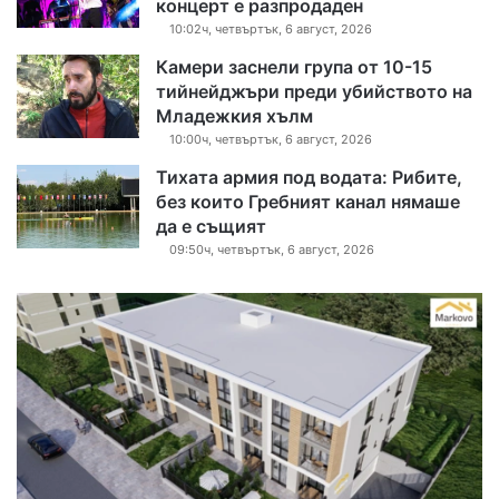
концерт е разпродаден
10:02ч, четвъртък, 6 август, 2026
Камери заснели група от 10-15
тийнейджъри преди убийството на
Младежкия хълм
10:00ч, четвъртък, 6 август, 2026
Тихата армия под водата: Рибите,
без които Гребният канал нямаше
да е същият
09:50ч, четвъртък, 6 август, 2026