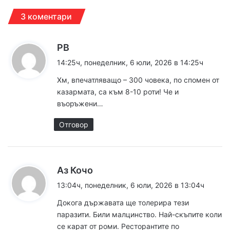
3 коментари
к
PB
а
14:25ч, понеделник, 6 юли, 2026 в 14:25ч
з
Хм, впечатляващо – 300 човека, по спомен от
а
казармата, са към 8-10 роти! Че и
:
въоръжени…
Отговор
к
Аз Кочо
а
13:04ч, понеделник, 6 юли, 2026 в 13:04ч
з
Докога държавата ще толерира тези
а
паразити. Били малцинство. Най-скъпите коли
:
се карат от роми. Ресторантите по