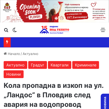
Търсене ...
Switch skin
М
Начало
/
Актуално
Актуално
Градът
Квартали
Криминале
Новини
Кола пропадна в изкоп на ул.
„Ландос“ в Пловдив след
авария на водопровод