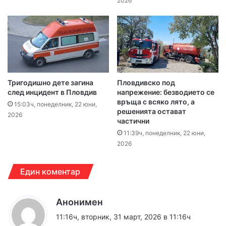
2026
Тригодишно дете загина
Пловдивско под
след инцидент в Пловдив
напрежение: безводието се
връща с всяко лято, а
15:03ч, понеделник, 22 юни,
решенията остават
2026
частични
11:39ч, понеделник, 22 юни,
2026
Един коментар
к
Анонимен
а
11:16ч, вторник, 31 март, 2026 в 11:16ч
з