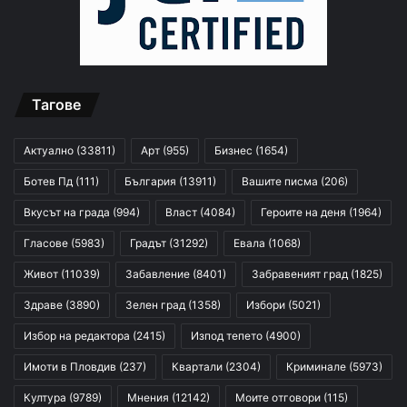
Тагове
Актуално
(33811)
Арт
(955)
Бизнес
(1654)
Ботев Пд
(111)
България
(13911)
Вашите писма
(206)
Вкусът на града
(994)
Власт
(4084)
Героите на деня
(1964)
Гласове
(5983)
Градът
(31292)
Евала
(1068)
Живот
(11039)
Забавление
(8401)
Забравеният град
(1825)
Здраве
(3890)
Зелен град
(1358)
Избори
(5021)
Избор на редактора
(2415)
Изпод тепето
(4900)
Имоти в Пловдив
(237)
Квартали
(2304)
Криминале
(5973)
Култура
(9789)
Мнения
(12142)
Моите отговори
(115)