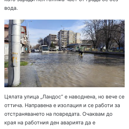
вода.
Цялата улица „Ландос“ е наводнена, но вече се
оттича. Направена е изолация и се работи за
отстраняването на повредата. Очаквам до
края на работния ден аварията да е