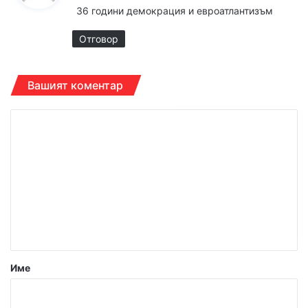
36 години демокрация и евроатлантизъм
а
:
Отговор
Вашият коментар
К
о
м
е
н
т
а
р
Име
:
*