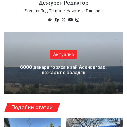
Дежурен Редактор
Екип на Под Тепето - Наистина Пловдив
Website
Facebook
X
YouTube
Instagram
Актуално
6000 декара горяха край Асеновград,
пожарът е овладян
Подобни статии