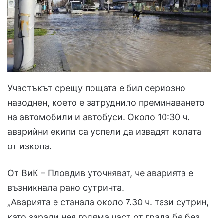
Участъкът срещу пощата е бил сериозно
наводнен, което е затруднило преминаването
на автомобили и автобуси. Около 10:30 ч.
аварийни екипи са успели да извадят колата
от изкопа.
От ВиК – Пловдив уточняват, че аварията е
възникнала рано сутринта.
„Аварията е станала около 7.30 ч. тази сутрин,
като заради нея голяма част от града бе без