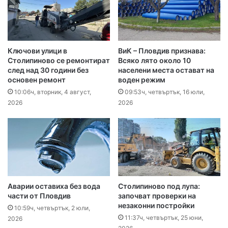
Ключови улици в
ВиК – Пловдив признава:
Столипиново се ремонтират
Всяко лято около 10
след над 30 години без
населени места остават на
основен ремонт
воден режим
10:06ч, вторник, 4 август,
09:53ч, четвъртък, 16 юли,
2026
2026
Аварии оставиха без вода
Столипиново под лупа:
части от Пловдив
започват проверки на
незаконни постройки
10:59ч, четвъртък, 2 юли,
11:37ч, четвъртък, 25 юни,
2026