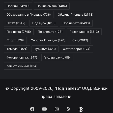
Новини
(54289)
Нощна смяна
(1484)
Образование в Пловдив
(736)
Община Пловдив
(2143)
ПУЛС
(2542)
Под лупа
(1613)
Под небето
(6493)
Под ножа
(2745)
По следите
(123)
Разследване
(1313)
Спорт
(829)
Спортен Пловдив
(820)
Съд
(2912)
Темида
(2821)
Туризъм
(323)
Фотогалерия
(174)
Фоторепортаж
(247)
Ъндърграунд
(89)
вашите снимки
(134)
© Copyright 2009-2026, "Под тепето" ООД. Всички
права запазени.
Facebook
YouTube
Instagram
RSS
Threads