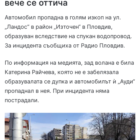
вече се оттича
Автомобил пропадна в голям изкоп на ул.
„Ландос“ в район „Източен“ в Пловдив,
образуван вследствие на спукан водопровод.
За инцидента съобщиха от Радио Пловдив.
По информация на медията, зад волана е била
Катерина Райчева, която не е забелязала
образувалата се дупка и автомобилът ѝ „Ауди“
пропаднал в нея. При инцидента няма
пострадали.