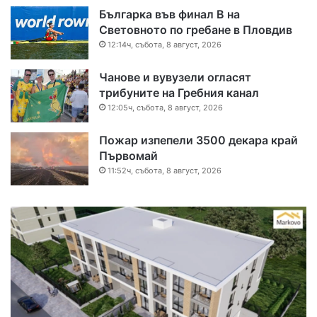
Българка във финал B на
Световното по гребане в Пловдив
12:14ч, събота, 8 август, 2026
Чанове и вувузели огласят
трибуните на Гребния канал
12:05ч, събота, 8 август, 2026
Пожар изпепели 3500 декара край
Първомай
11:52ч, събота, 8 август, 2026