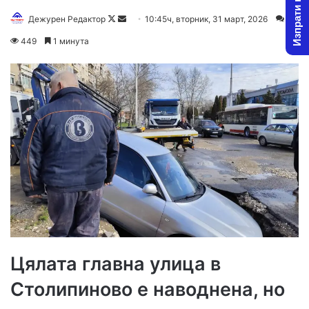
Изпрати новина
Follow
Send
Дежурен Редактор
10:45ч, вторник, 31 март, 2026
1
on
an
449
1 минута
X
email
Цялата главна улица в
Столипиново е наводнена, но