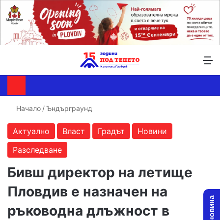
Търсене ...
Switch skin
М
Начало
/
Ъндърграунд
Актуално
Власт
Градът
Новини
Разследване
Бивш директор на летище
Пловдив е назначен на
ръководна длъжност в