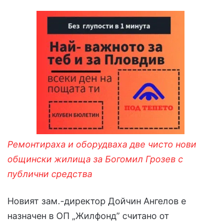
Ремонтираха и оборудваха две чисто нови
общински жилища за Богомил Грозев с
публични средства
Новият зам.-директор Дойчин Ангелов е
назначен в ОП „Жилфонд” считано от