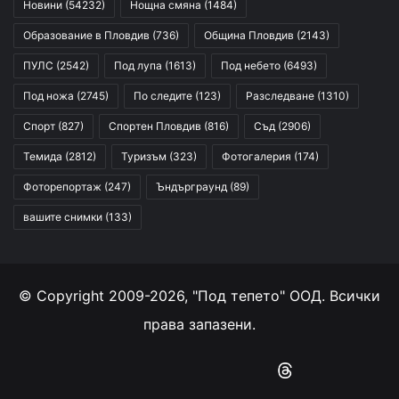
Новини
(54232)
Нощна смяна
(1484)
Образование в Пловдив
(736)
Община Пловдив
(2143)
ПУЛС
(2542)
Под лупа
(1613)
Под небето
(6493)
Под ножа
(2745)
По следите
(123)
Разследване
(1310)
Спорт
(827)
Спортен Пловдив
(816)
Съд
(2906)
Темида
(2812)
Туризъм
(323)
Фотогалерия
(174)
Фоторепортаж
(247)
Ъндърграунд
(89)
вашите снимки
(133)
© Copyright 2009-2026, "Под тепето" ООД. Всички
права запазени.
Facebook
YouTube
Instagram
RSS
Threads