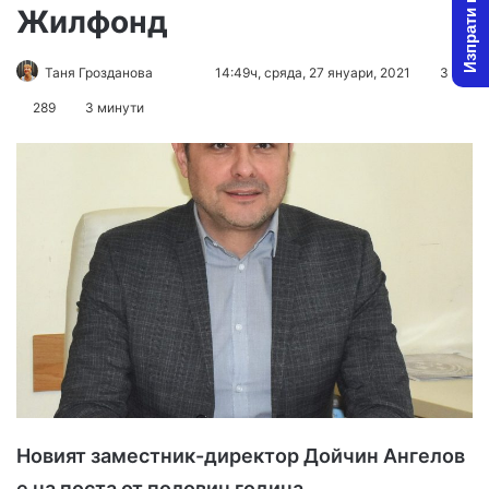
Изпрати новина
Жилфонд
Таня Грозданова
F
S
14:49ч, сряда, 27 януари, 2021
3
o
e
289
3 минути
l
n
l
d
o
a
w
n
o
e
n
m
X
a
i
l
Новият заместник-директор Дойчин Ангелов
е на поста от половин година