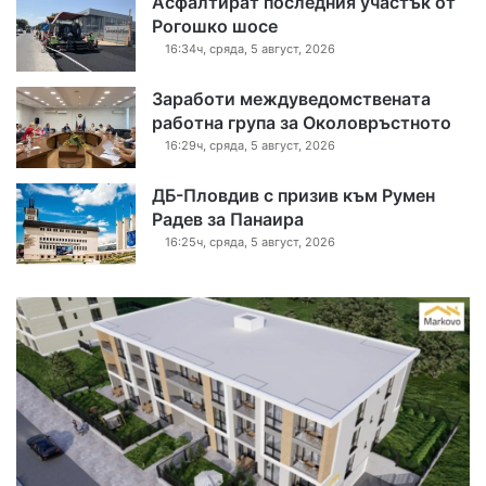
Асфалтират последния участък от
Рогошко шосе
16:34ч, сряда, 5 август, 2026
Заработи междуведомствената
работна група за Околовръстното
16:29ч, сряда, 5 август, 2026
ДБ-Пловдив с призив към Румен
Радев за Панаира
16:25ч, сряда, 5 август, 2026