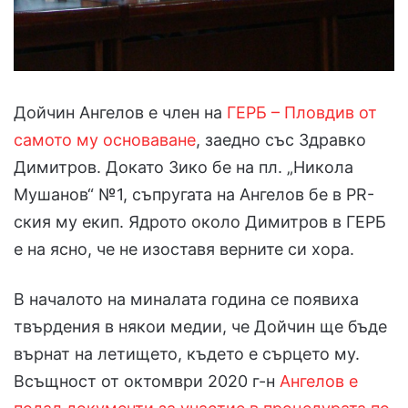
Дойчин Ангелов е член на
ГЕРБ – Пловдив от
самото му основаване
, заедно със Здравко
Димитров. Докато Зико бе на пл. „Никола
Мушанов“ №1, съпругата на Ангелов бе в PR-
ския му екип. Ядрото около Димитров в ГЕРБ
е на ясно, че не изоставя верните си хора.
В началото на миналата година се появиха
твърдения в някои медии, че Дойчин ще бъде
върнат на летището, където е сърцето му.
Всъщност от октомври 2020 г-н
Ангелов е