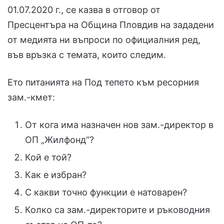
01.07.2020 г., се казва в отговор от
Пресцентъра на Община Пловдив на зададени
от медията ни въпроси по официалния ред,
във връзка с темата, които следим.
Ето питанията на Под тепето към ресорния
зам.-кмет:
От кога има назначен нов зам.-директор в
ОП „Жилфонд“?
Кой е той?
Как е избран?
С какви точно функции е натоварен?
Колко са зам.-директорите и ръководния