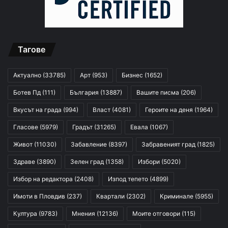
Тагове
Актуално
(33785)
Арт
(953)
Бизнес
(1652)
Ботев Пд
(111)
България
(13887)
Вашите писма
(206)
Вкусът на града
(994)
Власт
(4081)
Героите на деня
(1964)
Гласове
(5979)
Градът
(31265)
Евала
(1067)
Живот
(11030)
Забавление
(8397)
Забравеният град
(1825)
Здраве
(3890)
Зелен град
(1358)
Избори
(5020)
Избор на редактора
(2408)
Изпод тепето
(4899)
Имоти в Пловдив
(237)
Квартали
(2302)
Криминале
(5955)
Култура
(9783)
Мнения
(12136)
Моите отговори
(115)