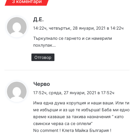
3 коментари
к
Д.Е.
а
14:22ч, четвъртък, 28 януари, 2021 в 14:22ч
з
Търкулнало се гарнето и си намерили
а
похлупак…
:
Отговор
к
Черво
а
17:52ч, сряда, 27 януари, 2021 в 17:52ч
з
Има една дума корупция и наши ваши. Или ти
а
ме избърши и аз ще те избърша! Баба ми едно
:
време казваше за такива назначения “ като
свински черва са се оплели”
No comment ! Клета Майка България !