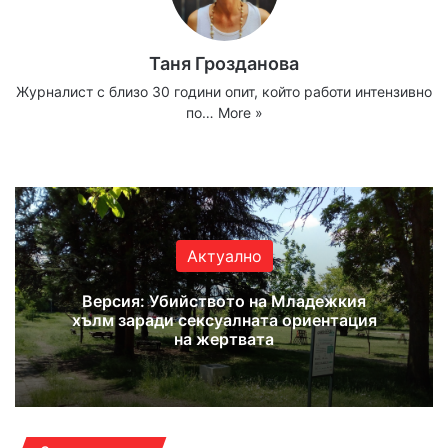
Таня Грозданова
Журналист с близо 30 години опит, който работи интензивно
по…
More »
We
Fa
X
Yo
Ins
bsi
ce
uT
tag
te
bo
ub
ra
ok
e
m
Актуално
Версия: Убийството на Младежкия
хълм заради сексуалната ориентация
на жертвата