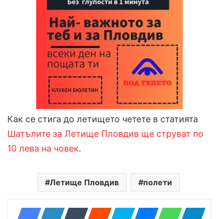
Как се стига до летището четете в статията
Шатълите за Летище Пловдив ще струват по
10 лева на човек
.
Летище Пловдив
полети