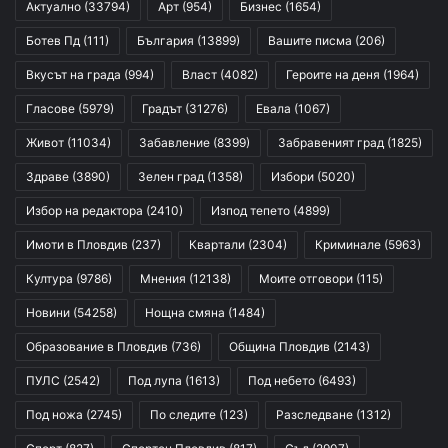
Актуално
(33794)
Арт
(954)
Бизнес
(1654)
Ботев Пд
(111)
България
(13899)
Вашите писма
(206)
Вкусът на града
(994)
Власт
(4082)
Героите на деня
(1964)
Гласове
(5979)
Градът
(31276)
Евала
(1067)
Живот
(11034)
Забавление
(8399)
Забравеният град
(1825)
Здраве
(3890)
Зелен град
(1358)
Избори
(5020)
Избор на редактора
(2410)
Изпод тепето
(4899)
Имоти в Пловдив
(237)
Квартали
(2304)
Криминале
(5963)
Култура
(9786)
Мнения
(12138)
Моите отговори
(115)
Новини
(54258)
Нощна смяна
(1484)
Образование в Пловдив
(736)
Община Пловдив
(2143)
ПУЛС
(2542)
Под лупа
(1613)
Под небето
(6493)
Под ножа
(2745)
По следите
(123)
Разследване
(1312)