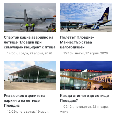
Спартан кацна аварийно на
Полетът Пловдив–
летище Пловдив при
Манчестър става
симулиран инцидент с птица
целогодишен
14:50ч, сряда, 22 април, 2026
15:43ч, петък, 17 април, 2026
Рязък скок в цените на
Как да стигнете до летище
паркинга на летище
Пловдив?
Пловдив
09:12ч, четвъртък, 22 януари,
12:02ч, четвъртък, 19 март,
2026