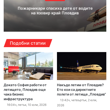
Пожарникари спасиха дете от водите
на язовир край Пловдив
Подобни статии
Докато София работи от
Накъде летим от Пловдив?
летището, Пловдив още
Ето кои са директните
чака бизнес
полети от летище „Пловдив“
инфраструктура
13:42ч, четвъртък, 2 юли,
16:04ч, петък, 10 юли, 2026
2026