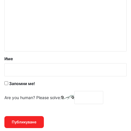
о
м
е
н
т
а
р
Име
:
*
Запомни ме!
Are you human? Please solve: