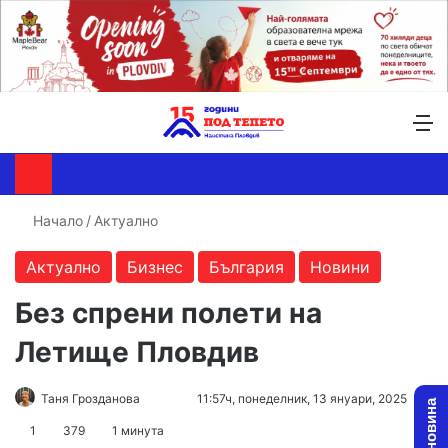
Търсене ...
Switch skin
М
Начало
/
Актуално
Актуално
Бизнес
България
Новини
Без спрени полети на
Летище Пловдив
Follow
Send
Таня Грозданова
11:57ч, понеделник, 13 януари, 2025
on
an
1
379
1 минута
X
email