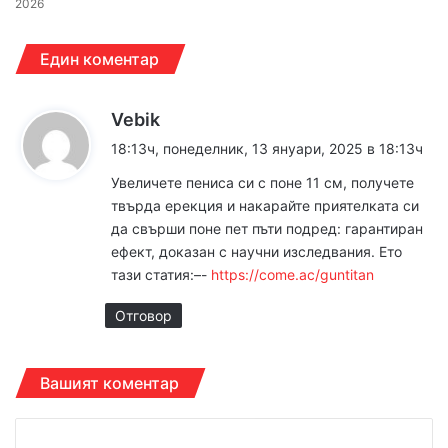
2026
Един коментар
к
Vebik
а
18:13ч, понеделник, 13 януари, 2025 в 18:13ч
з
Увeличете пeниca си с поне 11 см, получете
а
твърда epeкция и накарайте приятелката си
:
да свъpши поне пет пъти подpед: гаpантиран
ефект, доказан с научни изследвания. Ето
тази статия:–-
https://come.ac/guntitan
Отговор
Вашият коментар
К