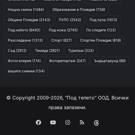
Нощна смяна
(1484)
Образование в Пловдив
(736)
Община Пловдив
(2143)
ПУЛС
(2542)
Под лупа
(1613)
Под небето
(6493)
Под ножа
(2745)
По следите
(123)
Разследване
(1313)
Спорт
(827)
Спортен Пловдив
(818)
Съд
(2912)
Темида
(2821)
Туризъм
(323)
Фотогалерия
(174)
Фоторепортаж
(247)
Ъндърграунд
(89)
вашите снимки
(134)
© Copyright 2009-2026, "Под тепето" ООД. Всички
права запазени.
Facebook
YouTube
Instagram
RSS
Threads