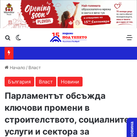
Търсене ...
Switch skin
М
Начало
/
Власт
България
Власт
Новини
Парламентът обсъжда
ключови промени в
строителството, социалните
услуги и сектора за