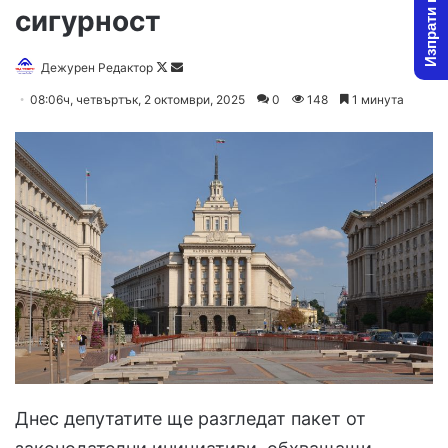
Изпрати новина
сигурност
Follow
Send
Дежурен Редактор
on
an
08:06ч, четвъртък, 2 октомври, 2025
0
148
1 минута
X
email
Днес депутатите ще разгледат пакет от