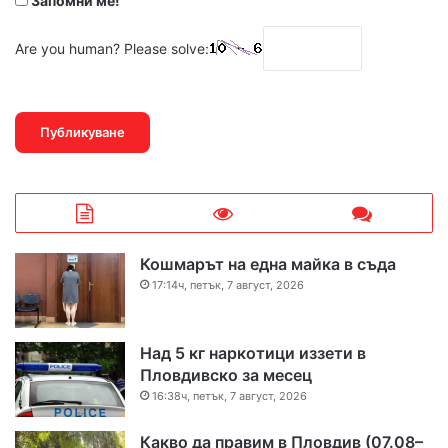
Запомни ме!
Are you human? Please solve:
Кошмарът на една майка в съда
17:14ч, петък, 7 август, 2026
Над 5 кг наркотици иззети в
Пловдивско за месец
16:38ч, петък, 7 август, 2026
Какво да правим в Пловдив (07.08–