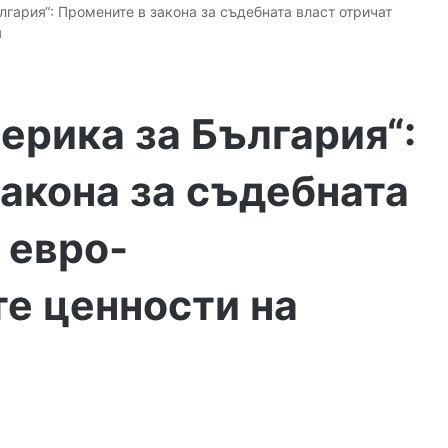
гария“: Промените в закона за съдебната власт отричат
я
ерика за България“:
акона за съдебната
 евро-
е ценности на