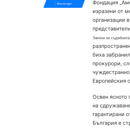
Фондация „Аме
Messenger
изразени от 
организации в
представители
Закона за съдебната
разпростране
биха забранил
прокурори, сл
чуждестранно,
Европейския с
Освен ясното 
на сдружаване
гарантирани о
България е ст