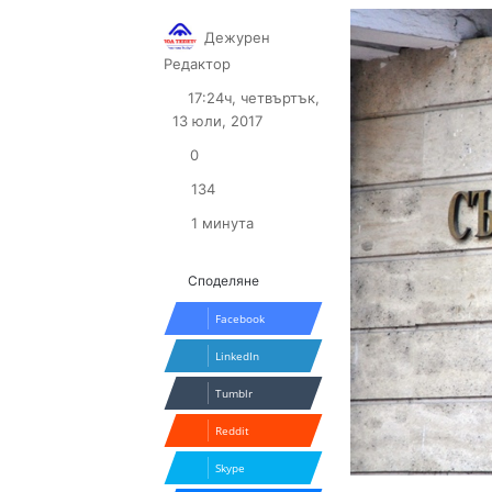
Дежурен
Follow
Send
Редактор
on
an
17:24ч, четвъртък,
X
email
13 юли, 2017
0
134
1 минута
Споделяне
Facebook
LinkedIn
Tumblr
Reddit
Skype