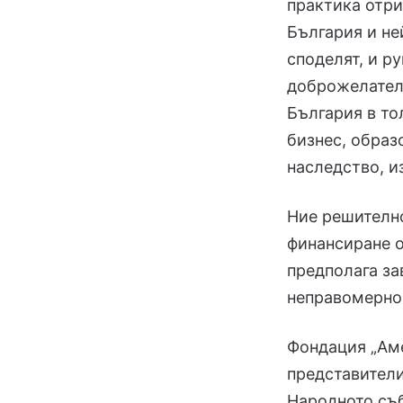
практика отри
България и не
споделят, и р
доброжелател
България в то
бизнес, образ
наследство, и
Ние решително
финансиране 
предполага за
неправомерно 
Фондация „Аме
представители
Народното съб