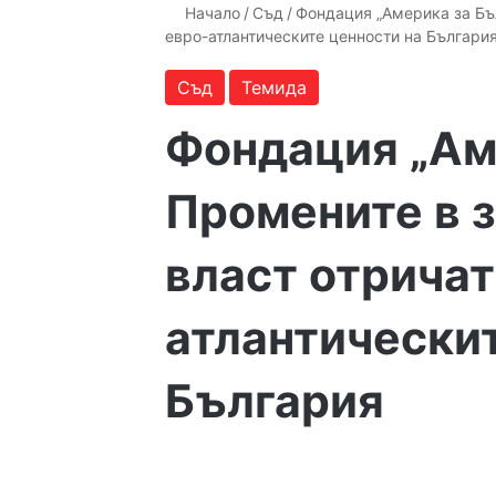
Начало
/
Съд
/
Фондация „Америка за Бъл
евро-атлантическите ценности на Българи
Съд
Темида
Фондация „Ам
Промените в з
власт отричат
атлантическит
България