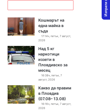
Изпрати новина
Кошмарът на
една майка в
съда
17:14ч, петък, 7 август,
2026
Над 5 кг
наркотици
иззети в
Пловдивско за
месец
16:38ч, петък, 7
август, 2026
Какво да правим
в Пловдив
(07.08– 13.08)
16:16ч, петък, 7 август,
2026