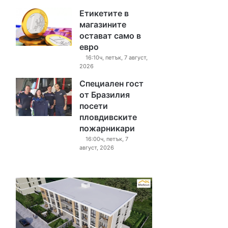
Етикетите в
магазините
остават само в
евро
16:10ч, петък, 7 август,
2026
Специален гост
от Бразилия
посети
пловдивските
пожарникари
16:00ч, петък, 7
август, 2026