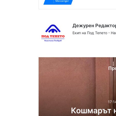
Messenger
Дежурен Редакто
Екип на Под Тепето - Н
Website
Facebook
X
YouTube
Instag
Пр
17:1
Кошмарът н