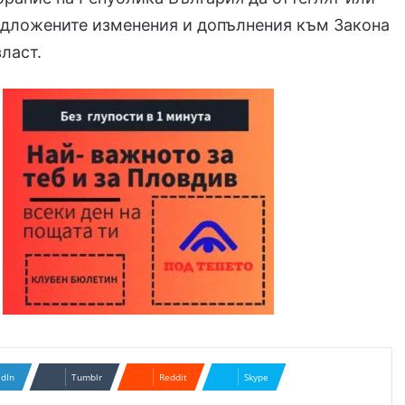
едложените изменения и допълнения към Закона
власт.
edIn
Tumblr
Reddit
Skype