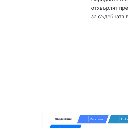
отхвърлят пр
за съдебната 
Споделяне
Facebook
Link