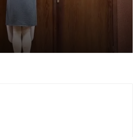
 2026
айка в съда
 2026
„Взели са му 30-те евро, да си хапнат дюнери“. Смразяващи детайли от екзекуцията на Младежкия хълм
 2026
Нови детйали за убийството в Пловдив: Нечовешка жестокост
 2026