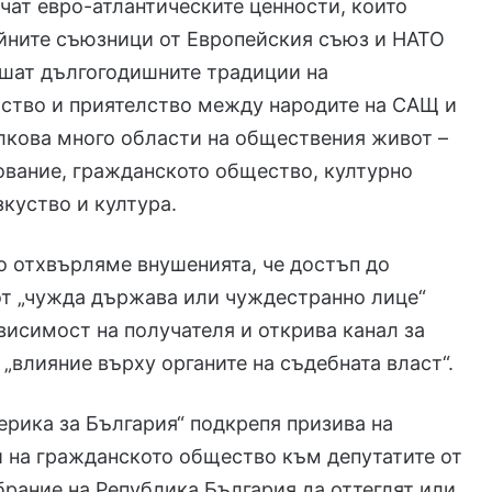
чат евро-атлантическите ценности, които
йните съюзници от Европейския съюз и НАТО
ушат дългогодишните традиции на
ство и приятелство между народите на САЩ и
лкова много области на обществения живот –
ование, гражданското общество, културно
зкуство и култура.
 отхвърляме внушенията, че достъп до
от „чужда държава или чуждестранно лице“
висимост на получателя и открива канал за
„влияние върху органите на съдебната власт“.
рика за България“ подкрепя призива на
 на гражданското общество към депутатите от
рание на Република България да оттеглят или