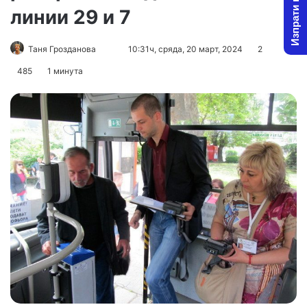
Изпрати новина
линии 29 и 7
Follow
Send
Таня Грозданова
10:31ч, сряда, 20 март, 2024
2
on
an
485
1 минута
X
email