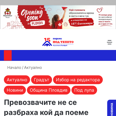
Търсене ...
Switch skin
М
Начало
/
Актуално
Актуално
Градът
Избор на редактора
Новини
Община Пловдив
Под лупа
Превозвачите не се
разбраха кой да поеме