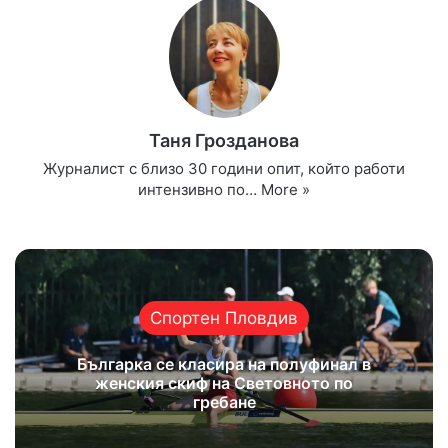
Таня Грозданова
Журналист с близо 30 години опит, който работи
интензивно по…
More »
Website
Facebook
X
YouTube
Instagram
Спортен Пловдив
Българка се класира на полуфинал в
женския скиф на Световното по
гребане