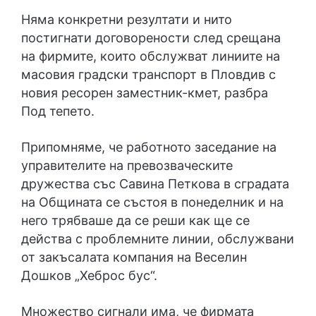
Няма конкретни резултати и нито
постигнати договорености след срещана
на фирмите, които обслужват линиите на
масовия градски транспорт в Пловдив с
новия ресорен заместник-кмет, разбра
Под тепето.
Припомняме, че работното заседание на
управителите на превозваческите
дружества със Савина Петкова в сградата
на Общината се състоя в понеделник и на
него трябваше да се реши как ще се
действа с проблемните линии, обслужвани
от закъсалата компания на Веселин
Дошков „Хеброс бус“.
Множество сигнали има, че фирмата