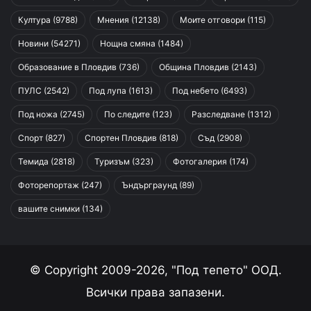
Култура
(9788)
Мнения
(12138)
Моите отговори
(115)
Новини
(54271)
Нощна смяна
(1484)
Образование в Пловдив
(736)
Община Пловдив
(2143)
ПУЛС
(2542)
Под лупа
(1613)
Под небето
(6493)
Под ножа
(2745)
По следите
(123)
Разследване
(1312)
Спорт
(827)
Спортен Пловдив
(818)
Съд
(2908)
Темида
(2818)
Туризъм
(323)
Фотогалерия
(174)
Фоторепортаж
(247)
Ъндърграунд
(89)
вашите снимки
(134)
© Copyright 2009-2026, "Под тепето" ООД.
Всички права запазени.