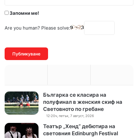
*
Запомни ме!
Are you human? Please solve:
Българка се класира на
полуфинал в женския скиф на
Световното по гребане
12:20ч, петък, 7 август, 2026
Театър „Хенд“ дебютира на
световния Edinburgh Festival