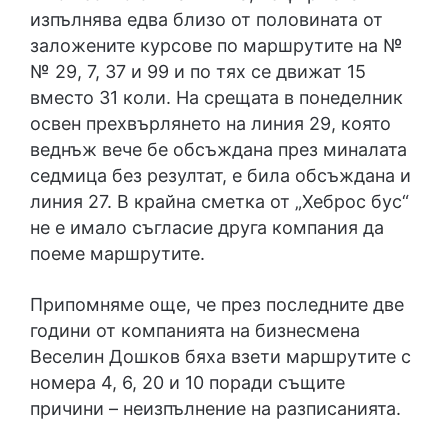
изпълнява едва близо от половината от
заложените курсове по маршрутите на №
№ 29, 7, 37 и 99 и по тях се движат 15
вместо 31 коли. На срещата в понеделник
освен прехвърлянето на линия 29, която
веднъж вече бе обсъждана през миналата
седмица без резултат, е била обсъждана и
линия 27. В крайна сметка от „Хеброс бус“
не е имало съгласие друга компания да
поеме маршрутите.
Припомняме още, че през последните две
години от компанията на бизнесмена
Веселин Дошков бяха взети маршрутите с
номера 4, 6, 20 и 10 поради същите
причини – неизпълнение на разписанията.