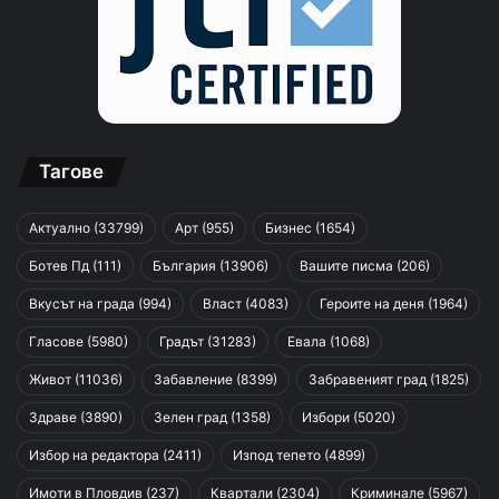
Тагове
Актуално
(33799)
Арт
(955)
Бизнес
(1654)
Ботев Пд
(111)
България
(13906)
Вашите писма
(206)
Вкусът на града
(994)
Власт
(4083)
Героите на деня
(1964)
Гласове
(5980)
Градът
(31283)
Евала
(1068)
Живот
(11036)
Забавление
(8399)
Забравеният град
(1825)
Здраве
(3890)
Зелен град
(1358)
Избори
(5020)
Избор на редактора
(2411)
Изпод тепето
(4899)
Имоти в Пловдив
(237)
Квартали
(2304)
Криминале
(5967)