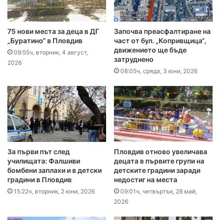
75 нови места за деца в ДГ
Започва преасфалтиране на
„Буратино“ в Пловдив
част от бул. „Копривщица“,
движението ще бъде
09:55ч, вторник, 4 август,
затруднено
2026
08:05ч, сряда, 3 юни, 2026
За първи път след
Пловдив отново увеличава
училищата: Фалшиви
децата в първите групи на
бомбени заплахи и в детски
детските градини заради
градини в Пловдив
недостиг на места
15:22ч, вторник, 2 юни, 2026
09:01ч, четвъртък, 28 май,
2026