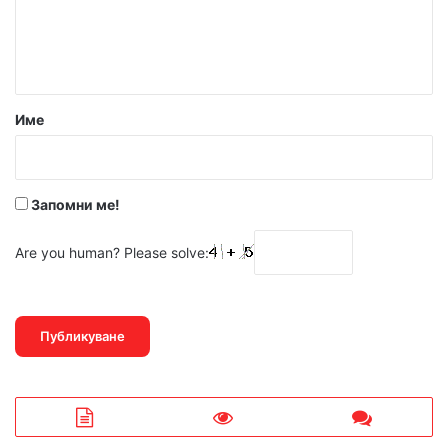
н
т
а
р
Име
:
*
Запомни ме!
Are you human? Please solve: