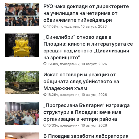
РУО чака доклади от директорите
на училищата на четирима от
обвиняемите тийнейджъри
17:08ч, понеделник, 10 август, 2026
„Синелибри“ отново идва в
Пловдив: киното и литературата се
срещат под мотото „Цивилизация
на зрелището“
16:38ч, понеделник, 10 август, 2026
Искат отговори и реакция от
общината след убийството на
Младежкия хълм
16:29ч, понеделник, 10 август, 2026
„Прогресивна България“ изгражда
структури в Пловдив: вече има
организации в четири района
15:33ч, понеделник, 10 август, 2026
В Пловдив заработи лаборатория