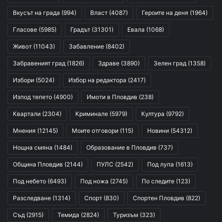
Вкусът на града
(994)
Власт
(4087)
Героите на деня
(1964)
Гласове
(5985)
Градът
(31301)
Евала
(1068)
Живот
(11043)
Забавление
(8402)
Забравеният град
(1826)
Здраве
(3890)
Зелен град
(1358)
Избори
(5024)
Избор на редактора
(2417)
Изпод тепето
(4900)
Имоти в Пловдив
(238)
Квартали
(2304)
Криминале
(5979)
Култура
(9792)
Мнения
(12145)
Моите отговори
(115)
Новини
(54312)
Нощна смяна
(1484)
Образование в Пловдив
(737)
Община Пловдив
(2144)
ПУЛС
(2542)
Под лупа
(1613)
Под небето
(6493)
Под ножа
(2745)
По следите
(123)
Разследване
(1314)
Спорт
(830)
Спортен Пловдив
(822)
Съд
(2915)
Темида
(2824)
Туризъм
(323)