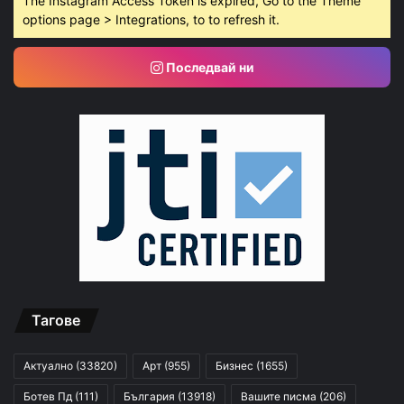
The Instagram Access Token is expired, Go to the Theme
options page > Integrations, to to refresh it.
Последвай ни
Тагове
Актуално
(33820)
Арт
(955)
Бизнес
(1655)
Ботев Пд
(111)
България
(13918)
Вашите писма
(206)