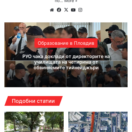
по…
More »
Website
Facebook
X
YouTube
Instagram
Образование в Пловдив
РУО чака доклади от директорите на
училищата на четирима от
обвиняемите тийнейджъри
Подобни статии