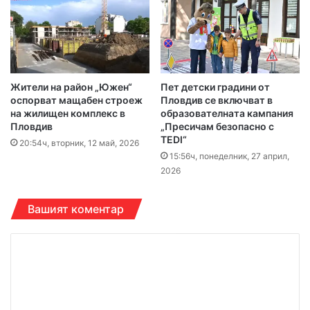
Жители на район „Южен“
Пет детски градини от
оспорват мащабен строеж
Пловдив се включват в
на жилищен комплекс в
образователната кампания
Пловдив
„Пресичам безопасно с
TEDI“
20:54ч, вторник, 12 май, 2026
15:56ч, понеделник, 27 април,
2026
Вашият коментар
К
о
м
е