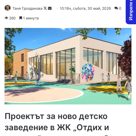
Изпрати новина
Follow
Send
Таня Грозданова
10:16ч, събота, 30 май, 2026
0
on
an
260
1 минута
X
email
Проектът за ново детско
заведение в ЖК „Отдих и