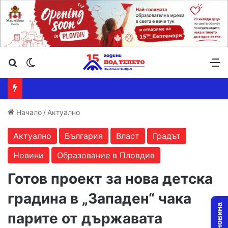
Търсене ...
Switch skin
М
Начало
/
Актуално
Актуално
България
Власт
Градът
Новини
Образование в Пловдив
Готов проект за нова детска
градина в „Западен“ чака
парите от държавата